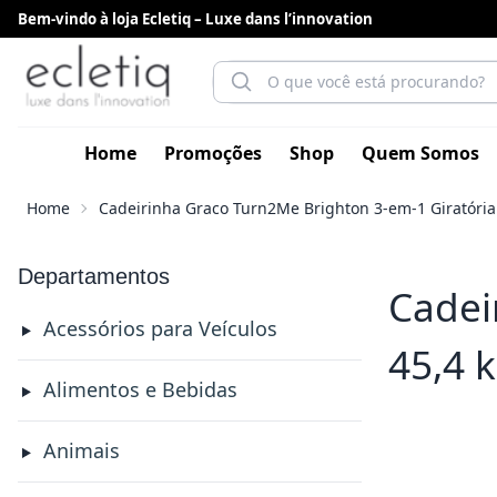
Bem-vindo à loja Ecletiq – Luxe dans l’innovation
Home
Promoções
Shop
Quem Somos
Home
Cadeirinha Graco Turn2Me Brighton 3-em-1 Giratória 
Departamentos
Cadei
Acessórios para Veículos
45,4 
Alimentos e Bebidas
Animais