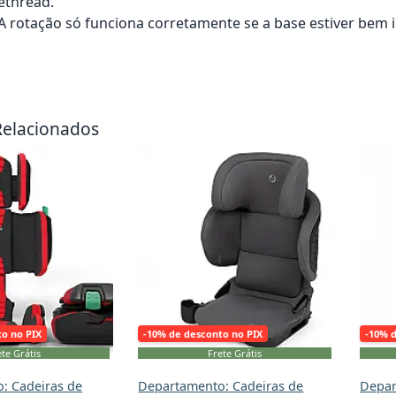
ethread.
: A rotação só funciona corretamente se a base estiver bem i
rrinho
Adicionar ao carrinho
Adici
Relacionados
to no PIX
-10% de desconto no PIX
-10% 
te Grátis
Frete Grátis
: Cadeiras de
Departamento: Cadeiras de
Depar