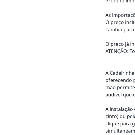
Produto impo
As importaçõ
O preço incl
cambio para 
O preço já i
ATENÇÃO: Tod
A Cadeirinha
oferecendo p
mão permite 
audível que 
A instalação
cinto) ou pe
clique para 
simultaneame