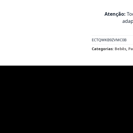
Atenção:
Tod
adap
ECTQWKB9ZVMC0B
Categorias:
Bebês
,
Pa