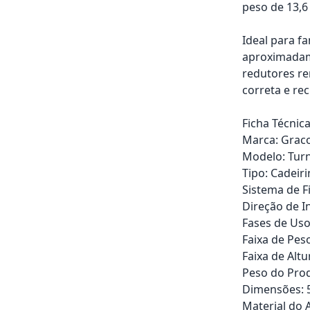
peso de 13,6
Ideal para f
aproximadame
redutores re
correta e re
Ficha Técnica
Marca: Grac
Modelo: Tu
Tipo: Cadeiri
Sistema de F
Direção de In
Fases de Uso
Faixa de Peso
Faixa de Altu
Peso do Prod
Dimensões: 53
Material do 