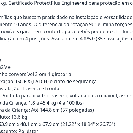
 kg. Certificado ProtectPlus Engineered para proteção em col
amílias que buscam praticidade na instalação e versatilidad
nte 10 anos. O diferencial da rotação 90° elimina torçõe
movíveis garantem conforto para bebês pequenos. Inclui po
clinação em 4 posições. Avaliado em 4,8/5.0 (357 avaliações 
:
o
rn2Me
nha conversível 3-em-1 giratória
ixação: ISOFIX (LATCH) e cinto de segurança
stalação: Traseira e frontal
: Voltada para o vidro traseiro, voltada para o painel, ass
 da Criança: 1,8 a 45,4 kg (4 a 100 lbs)
ra da Criança: Até 144,8 cm (57 polegadas)
uto: 13,6 kg
,9 cm x 48,1 cm x 67,9 cm (21,22" x 18,94" x 26,73")
Assento: Poliéster