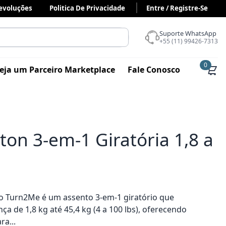
Devoluções
Politica De Privacidade
Entre / Registre-Se
Suporte WhatsApp
+55 (11) 99426-7313
0
eja um Parceiro Marketplace
Fale Conosco
on 3-em-1 Giratória 1,8 a
o Turn2Me é um assento 3-em-1 giratório que
a de 1,8 kg até 45,4 kg (4 a 100 lbs), oferecendo
ra...