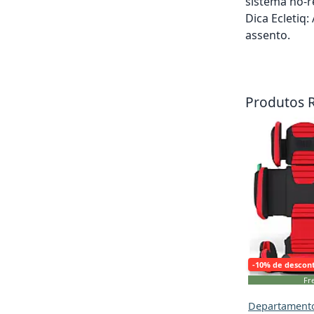
sistema no-r
Dica Ecletiq
assento.
Adicionar ao ca
Produtos 
-10% de descon
Fre
Departamento