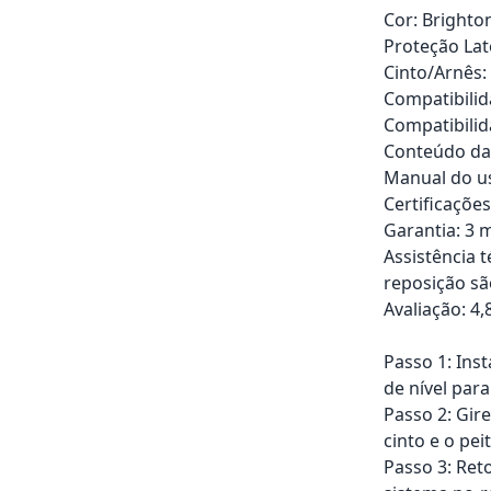
Cor: Brighton
Proteção Lat
Cinto/Arnês:
Compatibilid
Compatibilid
Conteúdo da 
Manual do us
Certificaçõe
Garantia: 3 m
Assistência 
reposição sã
Avaliação: 4,
Passo 1: Ins
de nível par
Passo 2: Gire
cinto e o pei
Passo 3: Ret