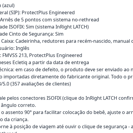
 (azul)
eral (SIP): ProtectPlus Engineered
 Arnês de 5 pontos com sistema no-rethread
ade ISOFIX: Sim (sistema InRight LATCH)
ade Cinto de Segurança: Sim
Caixa: Cadeirinha, redutores para recém-nascido, manual d
uário: Inglês
s: FMVSS 213, ProtectPlus Engineered
eses Ecletiq a partir da data de entrega
técnica: em caso de defeito, o produto deve ser enviado ao 
o importadas diretamente do fabricante original. Todo o pr
8/5.0 (357 avaliações de clientes)
tale pelos conectores ISOFIX (clique do InRight LATCH confi
a ângulo correto.
 o assento 90° para facilitar colocação do bebê, ajuste o a
to da criança.
orne à posição de viagem até ouvir o clique de segurança -