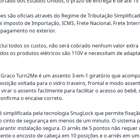
rtado dos Estados Unidos, o prazo de entrega é de até 15 d
es são oficiais através do Regime de Tributação Simplificad
ui imposto de Importação, ICMS, Frete Nacional, Frete Inter
pagamento no exterior.
nclui todos os custos, não será cobrado nenhum valor extr
os os produtos elétricos são 110V e necessitam de adapta
 Graco Turn2Me é um assento 3-em-1 giratório que acompanha
osição voltada para o vidro traseiro, frontal e modo ass
virar o assento facilmente para facilitar o acesso ao bebê
confirma o encaixe correto.
 é simplificada pela tecnologia SnugLock que permite fixaçã
lo cinto de segurança em menos de um minuto. O sistema
garantir instalação segura. O arnês de 5 pontos não requer r
nte o encosto de cabeça em 10 posições e o arnês em um 