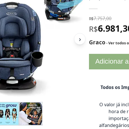
7.757,00
R$
6.981,
R$
›
Graco
- Ver todos 
Adicionar a
Todos os Imp
O valor já in
hora de 
importaçã
alfandegário