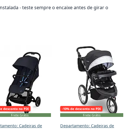
nstalada - teste sempre o encaixe antes de girar o
onar ao carrinho
Adicionar ao carrinho
de desconto no PIX
-10% de desconto no PIX
Frete Grátis
Frete Grátis
tamento: Cadeiras de
Departamento: Cadeiras de