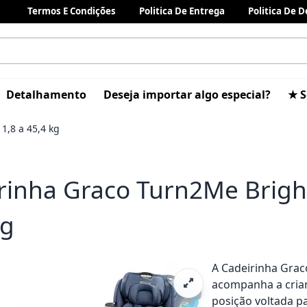
Termos E Condições
Politica De Entrega
Politica De 
Detalhamento
Deseja importar algo especial?
★ S
1,8 a 45,4 kg
rinha Graco Turn2Me Bright
kg
A Cadeirinha Grac
acompanha a crianç
posição voltada pa