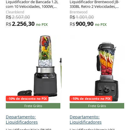
Liquidificador de Bancada 1.2L
Liquidificador Brentwood JB-
com 10 Velocidades, 1000W,
330BL Retro 2 Velocidades,
Adicionar ao carrinho
Adicionar ao carrinho
110v, CLEANBLEND ULTRA
Jarra Plástica 1,5L, Lâmina Inox,
Cleanblend
Brentwood
BLACK, Preto
350W, 110V, Azul
R$
2.507,00
R$
1.001,00
2.256,30
900,90
R$
R$
no PIX
no PIX
-10% de desconto no PIX
-10% de desconto no PIX
Frete Grátis
Frete Grátis
Departamento:
Departamento:
Liquidificadores
Liquidificadores
Liquidificador Ninja BN401
Liquidificador Vitamix VX1