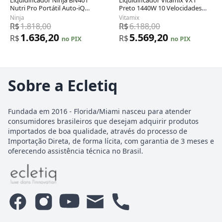
Nutri Pro Portátil Auto-iQ
Preto 1440W 10 Velocidades
1100W 2 Copos 120V Cinza
com Jarro 1,9L Autolimpante
Ninja
Vitamix
120V
R$
1.818,00
R$
6.188,00
1.636,20
5.569,20
R$
R$
no PIX
no PIX
Sobre a Ecletiq
Fundada em 2016 - Florida/Miami nasceu para atender
consumidores brasileiros que desejam adquirir produtos
importados de boa qualidade, através do processo de
Importação Direta, de forma lícita, com garantia de 3 meses e
oferecendo assistência técnica no Brasil.