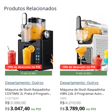
Produtos Relacionados
-10% de desconto no PIX
-10% de desconto no PIX
Frete Grátis
Frete Grátis
Departamento: Outros
Departamento: Outros
Máquina de Slush Raspadinha
Máquina de Slush Raspadinha
COSTWAY 2L Preta 4 Programas
HBN 2,6L 6 Programas Auto
Adicionar ao carrinho
Adicionar ao carrinho
LED Auto Limpeza 220W
Limpeza LED 110V
COSTWAY
HBN
R$
3.386,00
R$
4.210,00
3.047,40
3.789,00
R$
R$
no PIX
no PIX