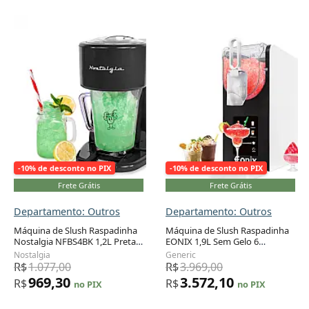
-10% de desconto no PIX
-10% de desconto no PIX
Frete Grátis
Frete Grátis
Departamento: Outros
Departamento: Outros
Máquina de Slush Raspadinha
Máquina de Slush Raspadinha
Nostalgia NFBS4BK 1,2L Preta
EONIX 1,9L Sem Gelo 6
Mistura Automática
Programas LED Auto Limpeza
Nostalgia
Generic
110V
R$
1.077,00
R$
3.969,00
969,30
3.572,10
R$
R$
no PIX
no PIX