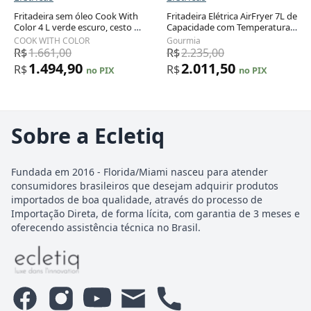
Fritadeira sem óleo Cook With
Fritadeira Elétrica AirFryer 7L de
Color 4 L verde escuro, cesto de
Capacidade com Temperatura
vidro, 1200 W, 6 programas,
Ajustável e Temporizador,
COOK WITH COLOR
Gourmia
timer 60 minutos, 110V
1700W, 110v, GOURMIA
R$
1.661,00
R$
2.235,00
GAF716, Preto
1.494,90
2.011,50
R$
R$
no PIX
no PIX
Sobre a Ecletiq
Fundada em 2016 - Florida/Miami nasceu para atender
consumidores brasileiros que desejam adquirir produtos
importados de boa qualidade, através do processo de
Importação Direta, de forma lícita, com garantia de 3 meses e
oferecendo assistência técnica no Brasil.