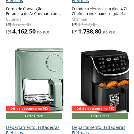
Elétricas
Elétricas
Forno de Convecção e
Fritadeira elétrica sem óleo 4,7L
Fritadeira de Ar Cuisinart com
Chefman inox painel digital 4
Adicionar ao carrinho
Adicionar ao carrinho
Grelha, 1800W 81 Forno de Ar
programas lembrete para
Cuisinart
Chefman
com Função Grelha, Assar,
agitar desligamento
R$
4.625,00
R$
1.932,00
Convecção, Grelhar
automático 1500W 110V
4.162,50
1.738,80
R$
R$
no PIX
no PIX
-10% de desconto no PIX
-10% de desconto no PIX
Frete Grátis
Frete Grátis
Departamento: Fritadeiras
Departamento: Fritadeiras
Elétricas
Elétricas