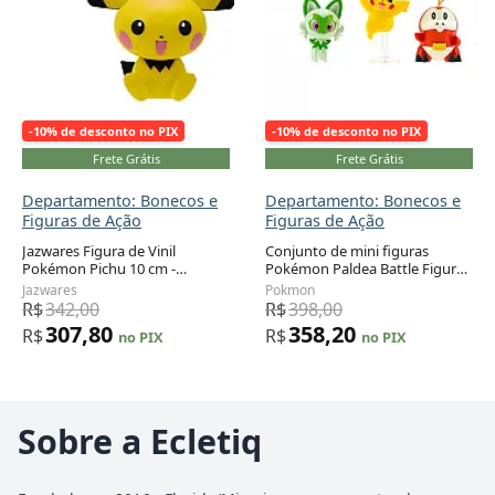
-10% de desconto no PIX
-10% de desconto no PIX
Frete Grátis
Frete Grátis
Departamento: Bonecos e
Departamento: Bonecos e
Figuras de Ação
Figuras de Ação
Jazwares Figura de Vinil
Conjunto de mini figuras
Pokémon Pichu 10 cm -
Pokémon Paldea Battle Figure
Detalhes Autênticos e Oficial
4 Pack 5 cm (Pikachu, Fuecoco,
Jazwares
Pokmon
Sprigatito e Quaxly)
R$
342,00
R$
398,00
307,80
358,20
R$
R$
no PIX
no PIX
Sobre a Ecletiq