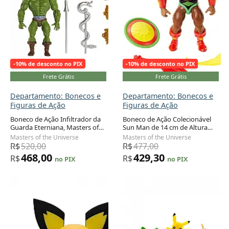
-10% de desconto no PIX
-10% de desconto no PIX
Frete Grátis
Frete Grátis
Departamento: Bonecos e
Departamento: Bonecos e
Figuras de Ação
Figuras de Ação
Boneco de Ação Infiltrador da
Boneco de Ação Colecionável
Guarda Eterniana, Masters of
Sun Man de 14 cm de Altura
Adicionar ao carrinho
Adicionar ao carrinho
the Universe Origins
com 16 Articulações, Master Of
Masters of the Universe
Masters of the Universe
The Universe
R$
520,00
R$
477,00
468,00
429,30
R$
R$
no PIX
no PIX