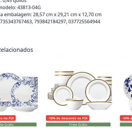
 0,45 quilos
odelo: 43813-04G
a embalagem: 28,57 cm x 29,21 cm x 12,70 cm
 735343767463, 793842184297, 037725564944
rrinho
Adicionar ao carrinho
Adici
Relacionados
to no PIX
-10% de desconto no PIX
-10% 
te Grátis
Frete Grátis