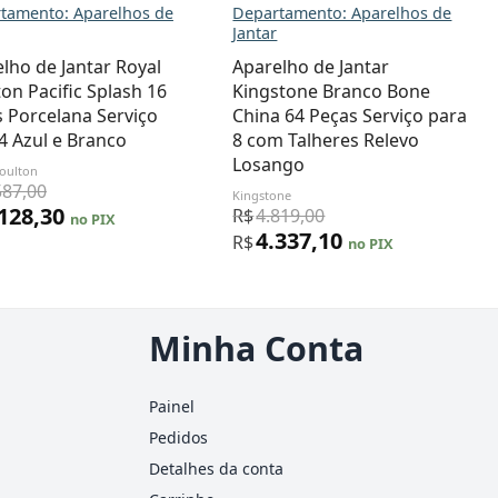
tamento: Aparelhos de
Departamento: Aparelhos de
Jantar
lho de Jantar Royal
Aparelho de Jantar
on Pacific Splash 16
Kingstone Branco Bone
 Porcelana Serviço
China 64 Peças Serviço para
4 Azul e Branco
8 com Talheres Relevo
Losango
oulton
587,00
Kingstone
.128,30
R$
4.819,00
no PIX
4.337,10
R$
no PIX
Minha Conta
Painel
Pedidos
Detalhes da conta