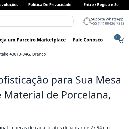
Devoluções
Politica De Privacidade
Entre / Registre-Se
Suporte WhatsApp
+55 (11) 99426-7313
0
eja um Parceiro Marketplace
Fale Conosco
itake 43813-04G, Branco
Sofisticação para Sua Mesa
Material de Porcelana,
quatro peças de cada: pratos de jantar de 27,94 cm,