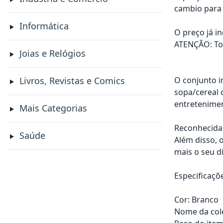
cambio para 
Informática
O preço já i
ATENÇÃO: Tod
Joias e Relógios
O conjunto i
Livros, Revistas e Comics
sopa/cereal 
entretenimen
Mais Categorias
Reconhecida 
Saúde
Além disso, 
mais o seu di
Especificaçõ
Cor: Branco
Nome da col