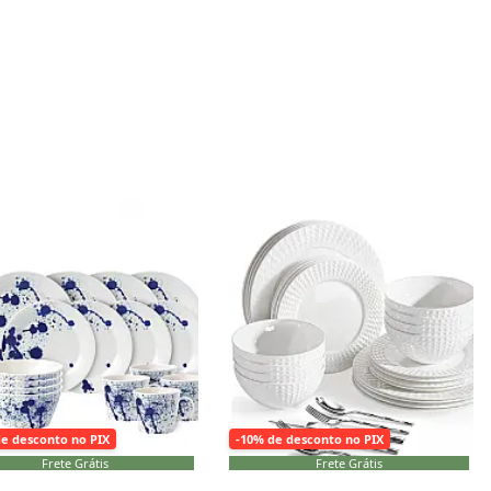
onar ao carrinho
Adicionar ao carrinho
de desconto no PIX
-10% de desconto no PIX
Frete Grátis
Frete Grátis