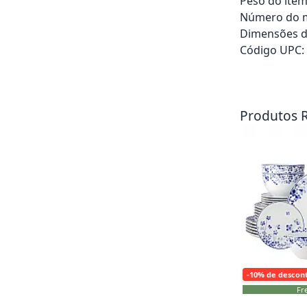
Peso do item:
Número do m
Dimensões d
Código UPC:
Adicionar ao ca
Produtos 
-10% de descon
Fre