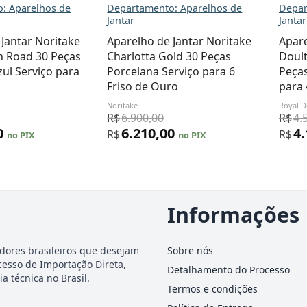
: Aparelhos de
Departamento: Aparelhos de
Depar
Jantar
Jantar
Jantar Noritake
Aparelho de Jantar Noritake
Apare
 Road 30 Peças
Charlotta Gold 30 Peças
Doult
ul Serviço para
Porcelana Serviço para 6
Peças
Friso de Ouro
para 
Noritake
Royal D
R$
6.900,00
R$
4.
0
6.210,00
4
R$
R$
no PIX
no PIX
Informações
dores brasileiros que desejam
Sobre nós
cesso de Importação Direta,
Detalhamento do Processo
a técnica no Brasil.
Termos e condições