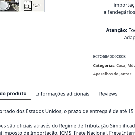
importaçã
alfandegário
Atenção:
Tod
adap
ECTQ6IM0D9C00B
Categorias:
Casa, Mó
Aparelhos de Jantar
 do produto
Informações adicionais
Reviews
rtado dos Estados Unidos, o prazo de entrega é de até 15 d
es são oficiais através do Regime de Tributação Simplificad
ui imposto de Importação, ICMS, Frete Nacional, Frete Inter