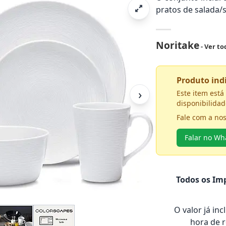
pratos de salada/s
Noritake
- Ver t
Produto in
›
Este item est
disponibilidad
Fale com a no
Falar no W
Todos os Imp
O valor já in
hora de 