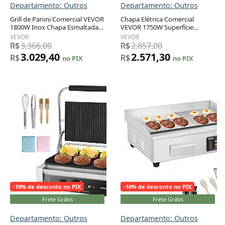
Departamento: Outros
Departamento: Outros
Grill de Panini Comercial VEVOR
Chapa Elétrica Comercial
1800W Inox Chapa Esmaltada
VEVOR 1750W Superfície
Adicionar ao carrinho
Adicionar ao carrinho
Controle de Temperatura 110V
35x30cm Temp 50°C–300°C
VEVOR
VEVOR
Inox 110V
R$
3.366,00
R$
2.857,00
3.029,40
2.571,30
R$
R$
no PIX
no PIX
-10% de desconto no PIX
-10% de desconto no PIX
Frete Grátis
Frete Grátis
Departamento: Outros
Departamento: Outros