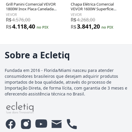
Grill Panini Comercial VEVOR
Chapa Elétrica Comercial
1800W Inox Placa Canelada
VEVOR 1600W Superfície
34x24cm Controle de
Antiaderente 54x30cm 6 Níveis
VEVOR
VEVOR
Temperatura 110V
de Temperatura 110V
R$
4.576,00
R$
4.268,00
4.118,40
3.841,20
R$
R$
no PIX
no PIX
Sobre a Ecletiq
Fundada em 2016 - Florida/Miami nasceu para atender
consumidores brasileiros que desejam adquirir produtos
importados de boa qualidade, através do processo de
Importação Direta, de forma lícita, com garantia de 3 meses e
oferecendo assistência técnica no Brasil.