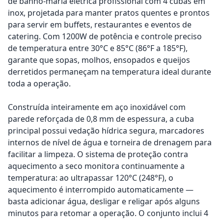
de banho-maria elétrica profissional com 4 cubas em
inox, projetada para manter pratos quentes e prontos
para servir em buffets, restaurantes e eventos de
catering. Com 1200W de potência e controle preciso
de temperatura entre 30°C e 85°C (86°F a 185°F),
garante que sopas, molhos, ensopados e queijos
derretidos permaneçam na temperatura ideal durante
toda a operação.
Construída inteiramente em aço inoxidável com
parede reforçada de 0,8 mm de espessura, a cuba
principal possui vedação hídrica segura, marcadores
internos de nível de água e torneira de drenagem para
facilitar a limpeza. O sistema de proteção contra
aquecimento a seco monitora continuamente a
temperatura: ao ultrapassar 120°C (248°F), o
aquecimento é interrompido automaticamente —
basta adicionar água, desligar e religar após alguns
minutos para retomar a operação. O conjunto inclui 4