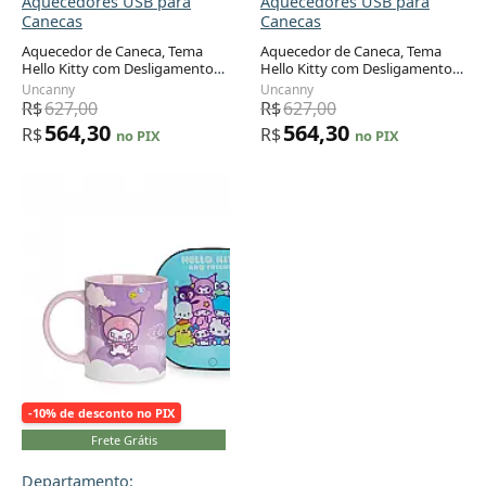
Aquecedores USB para
Aquecedores USB para
Canecas
Canecas
Aquecedor de Caneca, Tema
Aquecedor de Caneca, Tema
Hello Kitty com Desligamento
Hello Kitty com Desligamento
Adicionar ao carrinho
Automático, Inclui Caneca,
Automático, Inclui Caneca,
Uncanny
Uncanny
110V 16W, Uncanny Brands,
110V 16W, Uncanny Brands,
R$
627,00
R$
627,00
Azul
Rosa
564,30
564,30
R$
R$
no PIX
no PIX
-10% de desconto no PIX
Frete Grátis
Departamento: