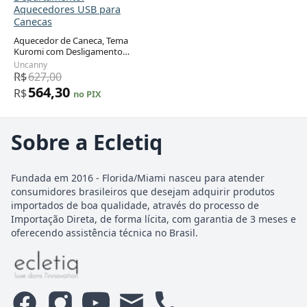
Aquecedores USB para
Canecas
Aquecedor de Caneca, Tema
Kuromi com Desligamento
Automático, Inclui Caneca, 16W,
Uncanny
Uncanny Brands, Roxo
R$
627,00
564,30
R$
no PIX
Sobre a Ecletiq
Fundada em 2016 - Florida/Miami nasceu para atender
consumidores brasileiros que desejam adquirir produtos
importados de boa qualidade, através do processo de
Importação Direta, de forma lícita, com garantia de 3 meses e
oferecendo assistência técnica no Brasil.