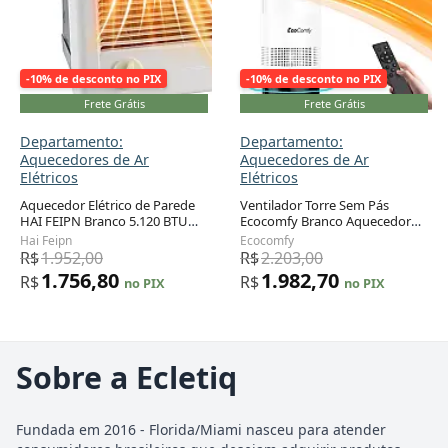
-10% de desconto no PIX
-10% de desconto no PIX
Frete Grátis
Frete Grátis
Departamento:
Departamento:
Aquecedores de Ar
Aquecedores de Ar
Elétricos
Elétricos
Aquecedor Elétrico de Parede
Ventilador Torre Sem Pás
HAI FEIPN Branco 5.120 BTU
Ecocomfy Branco Aquecedor
com Termostato CSC151TW
1400W Resfriador 40W
Hai Feipn
Ecocomfy
120V
Oscilação 80° 8 Velocidades
R$
1.952,00
R$
2.203,00
Timer 9h 120V
1.756,80
1.982,70
R$
R$
no PIX
no PIX
Sobre a Ecletiq
Fundada em 2016 - Florida/Miami nasceu para atender