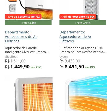
-10% de desconto no PIX
-10% de desconto no PIX
Frete Grátis
Frete Grátis
Departamento:
Departamento:
Aquecedores de Ar
Aquecedores de Ar
Elétricos
Elétricos
Aquecedor de Parede
Purificador de Ar Dyson HP10
Inteligente GiveBest Branco
Branco Aquece Resfria Ventila
Adicionar ao carrinho
Adicionar ao carrinho
PTC 1500W ECO 5 Modos Timer
HEPA 110V
GiveBest
dyson
24h App IP24 ALCI Controle
R$
1.611,00
R$
9.435,00
Remoto 120V
1.449,90
8.491,50
R$
R$
no PIX
no PIX