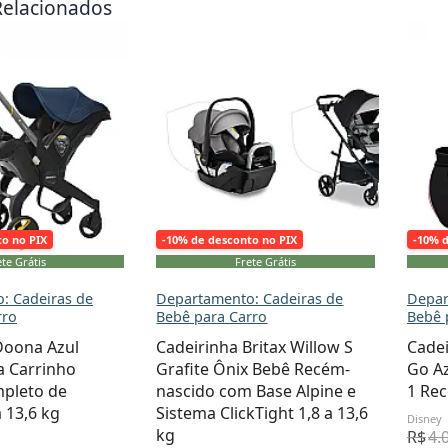
Relacionados
to no PIX
-10% de desconto no PIX
-10% 
te Grátis
Frete Grátis
: Cadeiras de
Departamento: Cadeiras de
Depar
rro
Bebê para Carro
Bebê 
Doona Azul
Cadeirinha Britax Willow S
Cade
a Carrinho
Grafite Ônix Bebê Recém-
Go Az
pleto de
nascido com Base Alpine e
1 Rec
 13,6 kg
Sistema ClickTight 1,8 a 13,6
Disney
kg
R$
4.