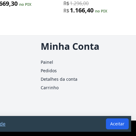
.669,30
R$
1.296,00
no PIX
1.166,40
R$
no PIX
Minha Conta
Painel
Pedidos
Detalhes da conta
Carrinho
ade
Aceitar
ão substitui consultoria jurídica ou contábil.