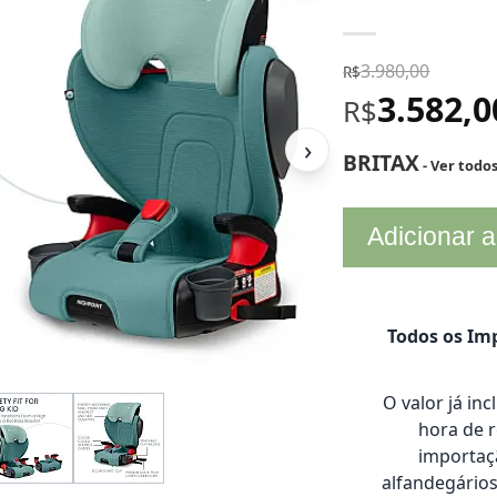
3.980,00
R$
3.582,
R$
›
BRITAX
- Ver todo
Adicionar a
Todos os Imp
O valor já in
hora de 
importaçã
alfandegário