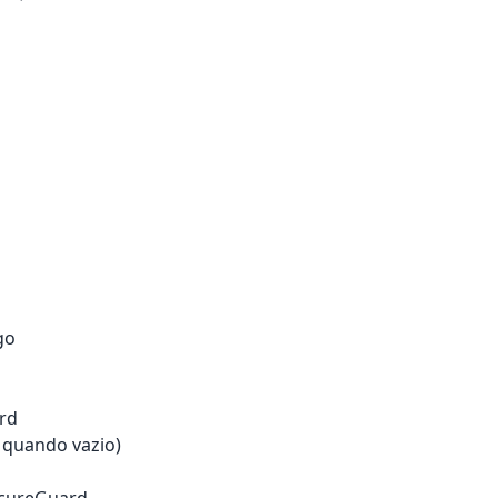
go
ard
 quando vazio)
SecureGuard