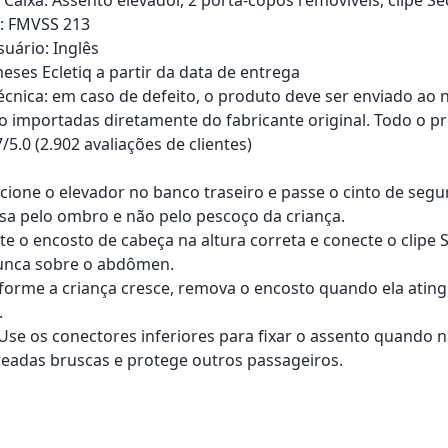
s: FMVSS 213
uário: Inglês
eses Ecletiq a partir da data de entrega
técnica: em caso de defeito, o produto deve ser enviado ao 
o importadas diretamente do fabricante original. Todo o pr
7/5.0 (2.902 avaliações de clientes)
icione o elevador no banco traseiro e passe o cinto de segu
sa pelo ombro e não pelo pescoço da criança.
ste o encosto de cabeça na altura correta e conecte o clip
unca sobre o abdômen.
forme a criança cresce, remova o encosto quando ela ating
.
: Use os conectores inferiores para fixar o assento quando 
freadas bruscas e protege outros passageiros.
rrinho
Adicionar ao carrinho
Adici