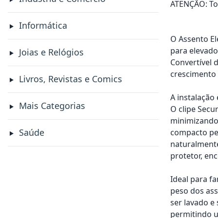
ATENÇÃO: Tod
Informática
O Assento El
para elevado
Joias e Relógios
Convertível 
crescimento 
Livros, Revistas e Comics
A instalação
Mais Categorias
O clipe Secu
minimizando 
Saúde
compacto per
naturalmente
protetor, en
Ideal para f
peso dos ass
ser lavado e
permitindo us