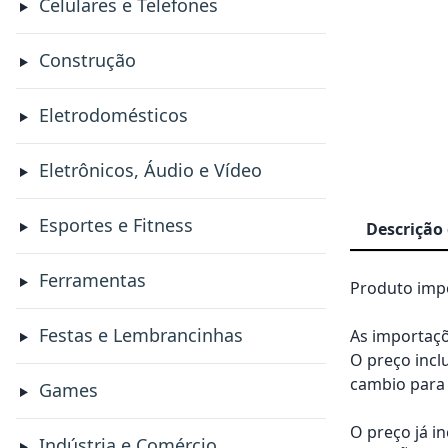
Celulares e Telefones
Construção
Eletrodomésticos
Eletrônicos, Áudio e Vídeo
Esportes e Fitness
Descrição
Ferramentas
Produto impo
Festas e Lembrancinhas
As importaçõ
O preço incl
cambio para 
Games
O preço já i
Indústria e Comércio