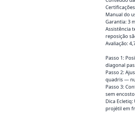
Certificaçõe
Manual do us
Garantia: 3 m
Assistência 
reposição sã
Avaliação: 4,
Passo 1: Pos
diagonal pas
Passo 2: Aju
quadris — n
Passo 3: Con
sem encosto
Dica Ecletiq
projétil em 
Adicionar ao ca