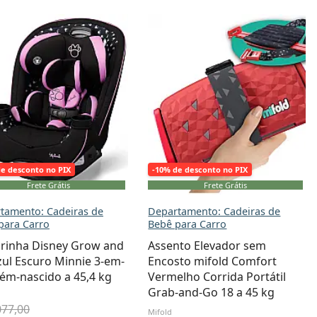
de desconto no PIX
-10% de desconto no PIX
Frete Grátis
Frete Grátis
tamento: Cadeiras de
Departamento: Cadeiras de
para Carro
Bebê para Carro
irinha Disney Grow and
Assento Elevador sem
ul Escuro Minnie 3-em-
Encosto mifold Comfort
ém-nascido a 45,4 kg
Vermelho Corrida Portátil
Grab-and-Go 18 a 45 kg
077,00
Mifold