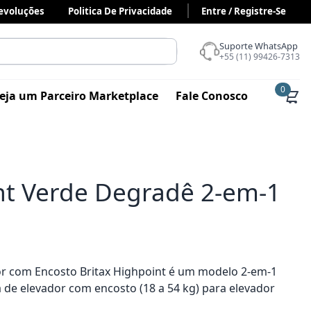
Devoluções
Politica De Privacidade
Entre / Registre-Se
Suporte WhatsApp
+55 (11) 99426-7313
0
eja um Parceiro Marketplace
Fale Conosco
nt Verde Degradê 2-em-1
or com Encosto Britax Highpoint é um modelo 2-em-1
 de elevador com encosto (18 a 54 kg) para elevador