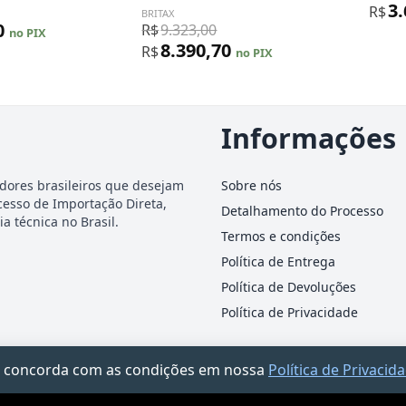
3
R$
BRITAX
0
R$
9.323,00
no PIX
8.390,70
R$
no PIX
Informações
dores brasileiros que desejam
Sobre nós
cesso de Importação Direta,
Detalhamento do Processo
a técnica no Brasil.
Termos e condições
Política de Entrega
Política de Devoluções
Política de Privacidade
ocê concorda com as condições em nossa
Política de Privacid
-25 · Rua James Holland, 95 – Barra Funda, São Paulo/SP · Documento informativo — n