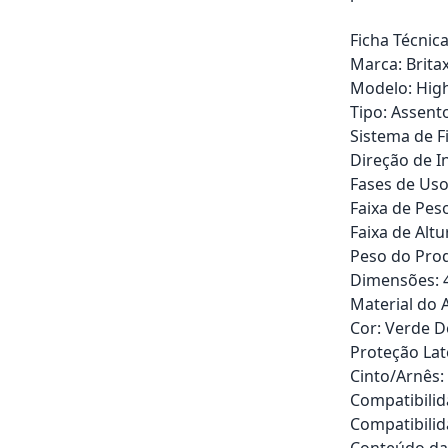
Ficha Técnica
Marca: Brita
Modelo: Hig
Tipo: Assent
Sistema de F
Direção de I
Fases de Uso
Faixa de Peso
Faixa de Altu
Peso do Prod
Dimensões: 40
Material do 
Cor: Verde 
Proteção Lat
Cinto/Arnês:
Compatibilid
Compatibilid
Conteúdo da 