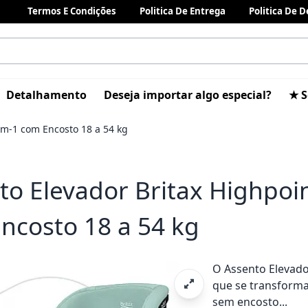
Termos E Condições
Politica De Entrega
Politica De 
Detalhamento
Deseja importar algo especial?
★ S
em-1 com Encosto 18 a 54 kg
to Elevador Britax Highpoi
ncosto 18 a 54 kg
O Assento Elevad
que se transforma
sem encosto...