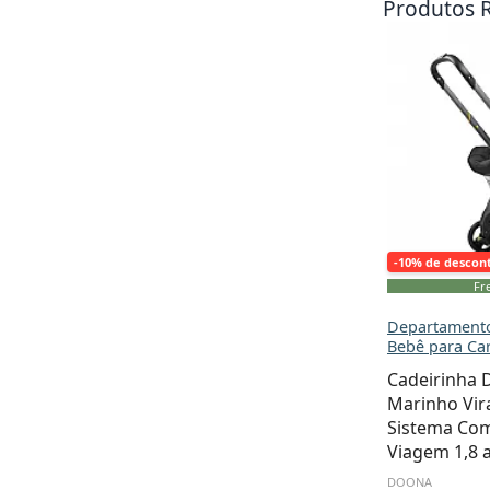
Produtos 
-10% de descon
Fre
Departamento
Bebê para Ca
Cadeirinha 
Marinho Vir
Sistema Com
Viagem 1,8 a
DOONA