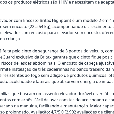
os os produtos elétricos são 110V e necessitam de adapta
evador com Encosto Britax Highpoint é um modelo 2-em-1 q
r sem encosto (22 a 54 kg), acompanhando o crescimento 
de elevador com encosto para elevador sem encosto, oferece 
da criança.
 é feita pelo cinto de segurança de 3 pontos do veículo, co
reGuard exclusivo da Britax garante que o cinto fique posi
riscos de lesões abdominais. O encosto de cabeça ajustáve
mite instalação de três cadeirinhas no banco traseiro da m
 resistentes ao fogo sem adição de produtos químicos, of
costo acolchoado e laterais que absorvem energia de impac
amílias que buscam um assento elevador durável e versátil p
entos com arnês. Fácil de usar com tecido acolchoado e c
 secado na máquina, facilitando a manutenção. Maior capac
o prolongado. Avaliação: 4,7/5.0 (2.902 avaliações de client