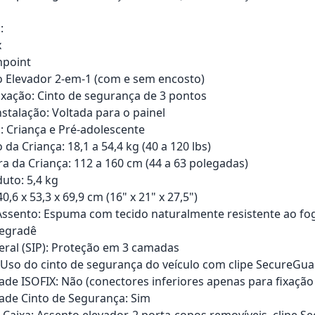
:
x
hpoint
o Elevador 2-em-1 (com e sem encosto)
ixação: Cinto de segurança de 3 pontos
nstalação: Voltada para o painel
: Criança e Pré-adolescente
 da Criança: 18,1 a 54,4 kg (40 a 120 lbs)
ra da Criança: 112 a 160 cm (44 a 63 polegadas)
uto: 5,4 kg
,6 x 53,3 x 69,9 cm (16" x 21" x 27,5")
Assento: Espuma com tecido naturalmente resistente ao fo
Degradê
eral (SIP): Proteção em 3 camadas
 Uso do cinto de segurança do veículo com clipe SecureGu
ade ISOFIX: Não (conectores inferiores apenas para fixação
ade Cinto de Segurança: Sim
Caixa: Assento elevador, 2 porta-copos removíveis, clipe 