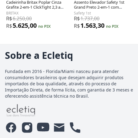
Cadeirinha Britax Poplar Cinza
Assento Elevador Safety 1st
Grafite 2-em-1 ClickTight 2,3 a
Grand Preto 2-em-1 com
29,5 kg
Encosto 18 a 45 kg
BRITAX
Safety 1st
R$
6.250,00
R$
1.737,00
5.625,00
1.563,30
R$
R$
no PIX
no PIX
Sobre a Ecletiq
Fundada em 2016 - Florida/Miami nasceu para atender
consumidores brasileiros que desejam adquirir produtos
importados de boa qualidade, através do processo de
Importação Direta, de forma lícita, com garantia de 3 meses e
oferecendo assistência técnica no Brasil.