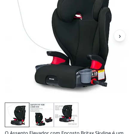
›
O Assento Elevador com Encosto Britax Skyline é um