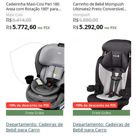
Cadeirinha Maxi-Cosi Peri 180
Carrinho de Bebê Mompush
Areia com Rotação 180° para
Ultimate2 Preto Conversível
Adicionar ao carrinho
Adicionar ao carrinho
Bebê de 1,8 a 13,6 kg
com Assento Reversível 6
Maxi Cosi
mompush
Meses a 23 kg
R$
6.414,00
R$
5.880,00
5.772,60
5.292,00
R$
R$
no PIX
no PIX
-10% de desconto no PIX
-10% de desconto no PIX
Frete Grátis
Frete Grátis
Departamento: Cadeiras de
Departamento: Cadeiras de
Bebê para Carro
Bebê para Carro