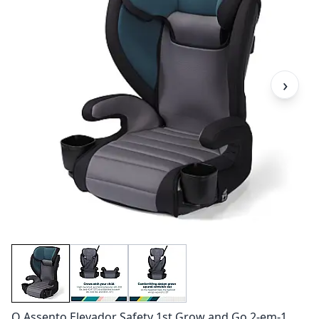
›
O Assento Elevador Safety 1st Grow and Go 2-em-1