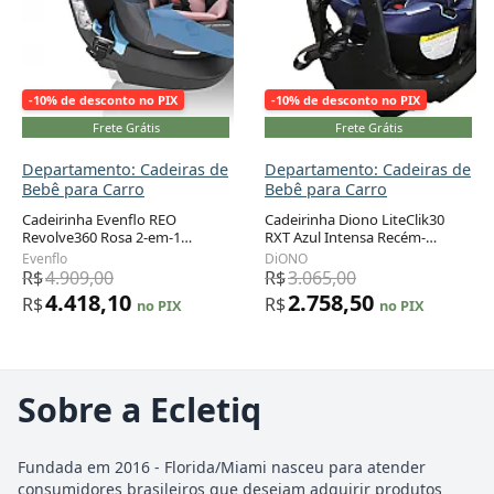
-10% de desconto no PIX
-10% de desconto no PIX
Frete Grátis
Frete Grátis
Departamento: Cadeiras de
Departamento: Cadeiras de
Bebê para Carro
Bebê para Carro
Cadeirinha Evenflo REO
Cadeirinha Diono LiteClik30
Revolve360 Rosa 2-em-1
RXT Azul Intensa Recém-
Rotação 360° 1,8 a 18,1 kg
nascido a 13,6 kg com Barra
Evenflo
DiONO
Antirrotação
R$
4.909,00
R$
3.065,00
4.418,10
2.758,50
R$
R$
no PIX
no PIX
Sobre a Ecletiq
Fundada em 2016 - Florida/Miami nasceu para atender
consumidores brasileiros que desejam adquirir produtos