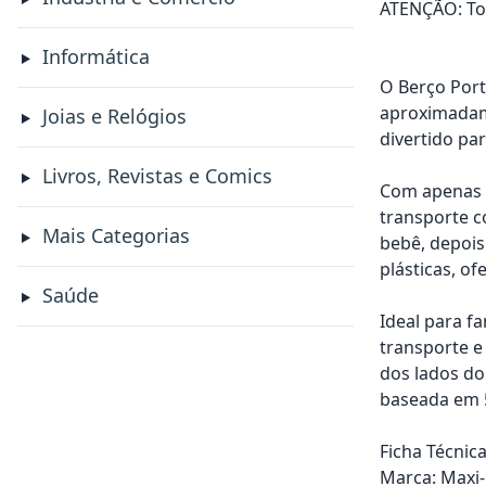
ATENÇÃO: Tod
Informática
O Berço Port
aproximadame
Joias e Relógios
divertido pa
Livros, Revistas e Comics
Com apenas 6
transporte c
Mais Categorias
bebê, depois
plásticas, of
Saúde
Ideal para f
transporte e
dos lados do
baseada em 5
Ficha Técnica
Marca: Maxi-