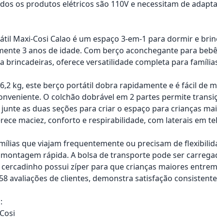
os os produtos elétricos são 110V e necessitam de adapta
átil Maxi-Cosi Calao é um espaço 3-em-1 para dormir e br
nte 3 anos de idade. Com berço aconchegante para bebês,
ra brincadeiras, oferece versatilidade completa para famíl
,2 kg, este berço portátil dobra rapidamente e é fácil d
onveniente. O colchão dobrável em 2 partes permite transi
 junte as duas seções para criar o espaço para crianças ma
erece maciez, conforto e respirabilidade, com laterais em te
amílias que viajam frequentemente ou precisam de flexibilid
 montagem rápida. A bolsa de transporte pode ser carreg
 cercadinho possui zíper para que crianças maiores entre
8 avaliações de clientes, demonstra satisfação consistente
:
Cosi