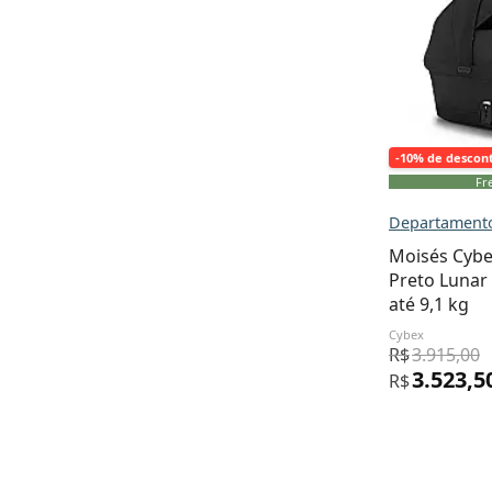
-10% de descon
Fre
Departamento
Moisés Cybe
Preto Lunar
até 9,1 kg
Cybex
R$
3.915,00
3.523,5
R$