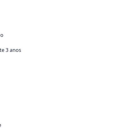
ho
te 3 anos
e