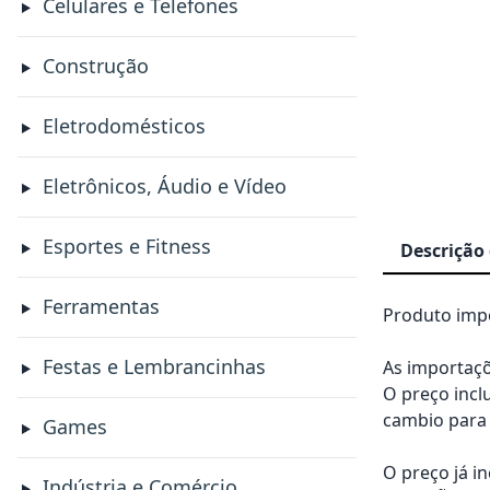
Celulares e Telefones
Construção
Eletrodomésticos
Eletrônicos, Áudio e Vídeo
Esportes e Fitness
Descrição
Ferramentas
Produto impo
Festas e Lembrancinhas
As importaçõ
O preço incl
cambio para 
Games
O preço já i
Indústria e Comércio