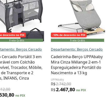
de desconto no PIX
-10% de desconto no PIX
Frete Grátis
Frete Grátis
tamento: Berços Cercado
Departamento: Berços Cercado
 Cercado Portátil 3 em
Cadeirinha-Berço UPPAbaby
brável com Colchão
Mira Cinza Mélange 2-em-1
ível, Trocador, Móbile,
Espreguiçadeira Portátil do
 de Transporte e 2
Nascimento a 13 kg
, INFANS, Cinza
UPPAbaby
R$
2.742,00
2.467,80
812,00
R$
no PIX
.530,80
no PIX