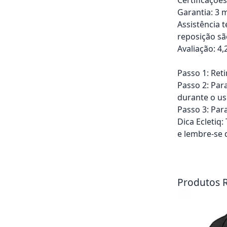
Garantia: 3 m
Assistência 
reposição sã
Avaliação: 4,
Passo 1: Ret
Passo 2: Par
durante o us
Passo 3: Para
Dica Ecletiq
e lembre-se 
Adicionar ao ca
Produtos 