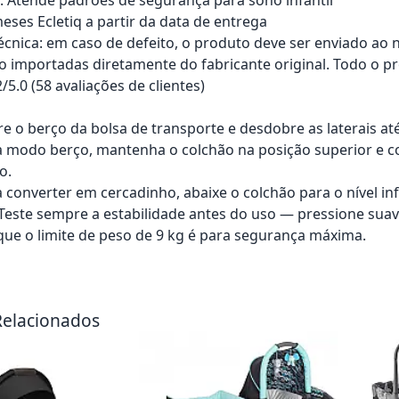
eses Ecletiq a partir da data de entrega
técnica: em caso de defeito, o produto deve ser enviado ao 
o importadas diretamente do fabricante original. Todo o pr
2/5.0 (58 avaliações de clientes)
ire o berço da bolsa de transporte e desdobre as laterais a
a modo berço, mantenha o colchão na posição superior e 
o.
 converter em cercadinho, abaixe o colchão para o nível inf
: Teste sempre a estabilidade antes do uso — pressione su
que o limite de peso de 9 kg é para segurança máxima.
rrinho
Adicionar ao carrinho
Adici
Relacionados