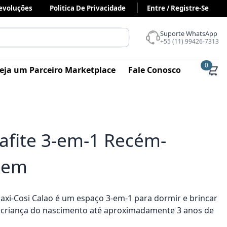
Devoluções
Politica De Privacidade
Entre / Registre-Se
Suporte WhatsApp
+55 (11) 99426-7313
0
eja um Parceiro Marketplace
Fale Conosco
rafite 3-em-1 Recém-
agem
Maxi-Cosi Calao é um espaço 3-em-1 para dormir e brincar
criança do nascimento até aproximadamente 3 anos de