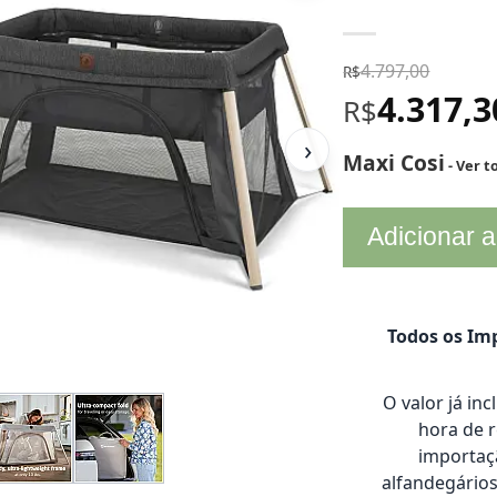
4.797,00
R$
4.317,
R$
›
Maxi Cosi
- Ver 
Adicionar a
Todos os Imp
O valor já in
hora de 
importaçã
alfandegário