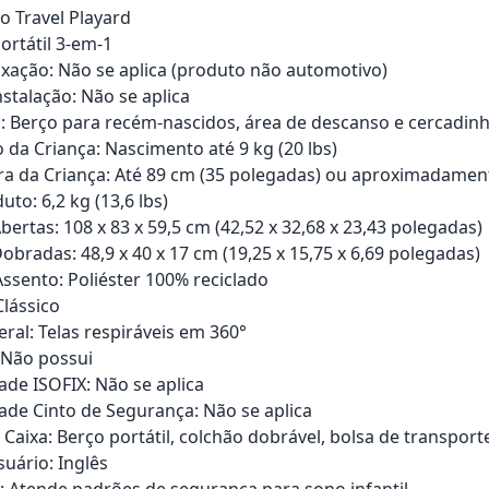
o Travel Playard
ortátil 3-em-1
ixação: Não se aplica (produto não automotivo)
nstalação: Não se aplica
: Berço para recém-nascidos, área de descanso e cercadin
 da Criança: Nascimento até 9 kg (20 lbs)
ura da Criança: Até 89 cm (35 polegadas) ou aproximadamen
to: 6,2 kg (13,6 lbs)
ertas: 108 x 83 x 59,5 cm (42,52 x 32,68 x 23,43 polegadas)
bradas: 48,9 x 40 x 17 cm (19,25 x 15,75 x 6,69 polegadas)
Assento: Poliéster 100% reciclado
Clássico
ral: Telas respiráveis em 360°
 Não possui
ade ISOFIX: Não se aplica
ade Cinto de Segurança: Não se aplica
Caixa: Berço portátil, colchão dobrável, bolsa de transport
uário: Inglês
s: Atende padrões de segurança para sono infantil