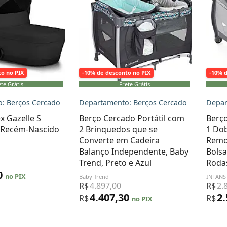
to no PIX
-10% de desconto no PIX
-10% 
te Grátis
Frete Grátis
: Berços Cercado
Departamento: Berços Cercado
Depar
x Gazelle S
Berço Cercado Portátil com
Berço
 Recém-Nascido
2 Brinquedos que se
1 Do
Converte em Cadeira
Remov
Balanço Independente, Baby
Bolsa
Trend, Preto e Azul
Rodas
0
no PIX
Baby Trend
INFANS
R$
4.897,00
R$
2.
4.407,30
2
R$
R$
no PIX