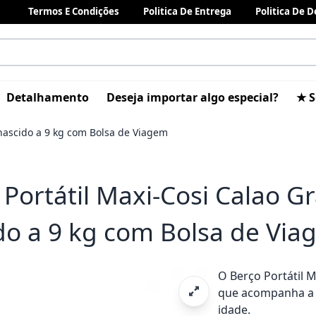
Termos E Condições
Politica De Entrega
Politica De 
Detalhamento
Deseja importar algo especial?
★ S
-nascido a 9 kg com Bolsa de Viagem
 Portátil Maxi-Cosi Calao G
do a 9 kg com Bolsa de Vi
O Berço Portátil 
que acompanha a 
idade.