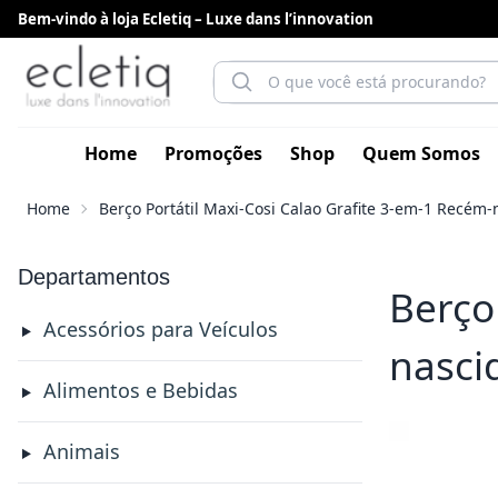
Bem-vindo à loja Ecletiq – Luxe dans l’innovation
Home
Promoções
Shop
Quem Somos
Home
Berço Portátil Maxi-Cosi Calao Grafite 3-em-1 Recém
Departamentos
Berço
Acessórios para Veículos
nasci
Alimentos e Bebidas
Animais