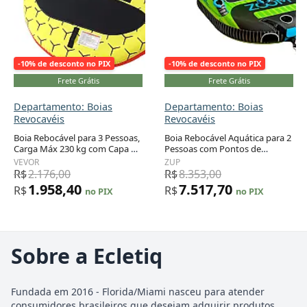
-10% de desconto no PIX
-10% de desconto no PIX
Frete Grátis
Frete Grátis
Departamento: Boias
Departamento: Boias
Revocavéis
Revocavéis
Boia Rebocável para 3 Pessoas,
Boia Rebocável Aquática para 2
Carga Máx 230 kg com Capa de
Pessoas com Pontos de
Nylon, Alças de EVA e Válvula
Reboque Duplos e Conexão
VEVOR
ZUP
de Segurança de Velocidade,
Rápida, ZUP, Verde
R$
2.176,00
R$
8.353,00
VEVOR, Amarelo e Preto
1.958,40
7.517,70
R$
R$
no PIX
no PIX
Sobre a Ecletiq
Fundada em 2016 - Florida/Miami nasceu para atender
consumidores brasileiros que desejam adquirir produtos