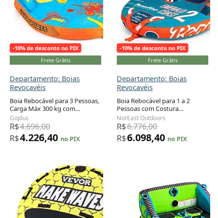
-10% de desconto no PIX
-10% de desconto no PIX
Frete Grátis
Frete Grátis
Departamento: Boias
Departamento: Boias
Revocavéis
Revocavéis
Boia Rebocável para 3 Pessoas,
Boia Rebocável para 1 a 2
Carga Máx 300 kg com
Pessoas com Costura
Adicionar ao carrinho
Adicionar ao carrinho
Drenagem, Pontos de Reboque
Reforçada e Acolchoamento
Goplus
NorEast Outdoors
Duplos Dianteiros e Traseiros,
EVA, Paradise Water Sports,
R$
4.696,00
R$
6.776,00
Goplus, Azul e Laranja
Azul e Laranja
4.226,40
6.098,40
R$
R$
no PIX
no PIX