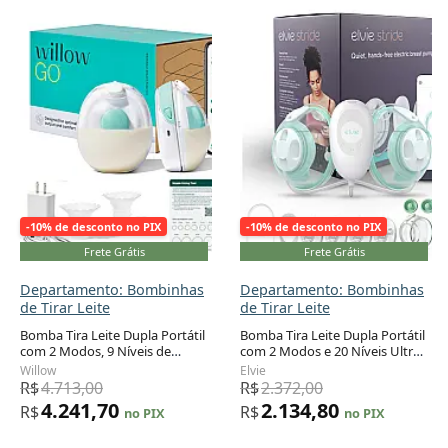
-10% de desconto no PIX
-10% de desconto no PIX
Frete Grátis
Frete Grátis
Departamento: Bombinhas
Departamento: Bombinhas
de Tirar Leite
de Tirar Leite
Bomba Tira Leite Dupla Portátil
Bomba Tira Leite Dupla Portátil
com 2 Modos, 9 Níveis de
com 2 Modos e 20 Níveis Ultra
Sucção, WILLOW, Branco
Silenciosa, ELVIE, Verde
Willow
Elvie
R$
4.713,00
R$
2.372,00
4.241,70
2.134,80
R$
R$
no PIX
no PIX