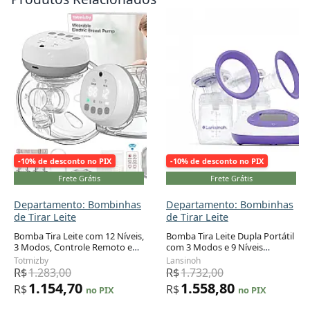
-10% de desconto no PIX
-10% de desconto no PIX
Frete Grátis
Frete Grátis
Departamento: Bombinhas
Departamento: Bombinhas
de Tirar Leite
de Tirar Leite
Bomba Tira Leite com 12 Níveis,
Bomba Tira Leite Dupla Portátil
3 Modos, Controle Remoto e
com 3 Modos e 9 Níveis
Adicionar ao carrinho
Adicionar ao carrinho
Tela LCD, 2Un, Totmizby, Cinza
Ajustáveis pelo Painel de
Totmizby
Lansinoh
Controle, LANSINOH 53050,
R$
1.283,00
R$
1.732,00
Lilás
1.154,70
1.558,80
R$
R$
no PIX
no PIX