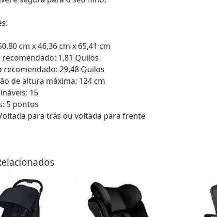
es:
0,80 cm x 46,36 cm x 65,41 cm
 recomendado: 1,81 Quilos
 recomendado: 29,48 Quilos
o de altura máxima: 124 cm
ináveis: 15
s: 5 pontos
Voltada para trás ou voltada para frente
rrinho
Adicionar ao carrinho
Adici
Relacionados