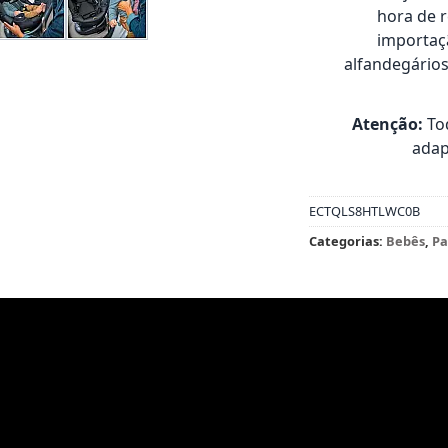
hora de 
importaçã
alfandegário
Atenção:
Tod
adap
ECTQLS8HTLWC0B
Categorias:
Bebês
,
Pa