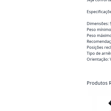
Especificaçõ
Dimensões: 5
Peso mínimo
Peso máximo
Recomendaçã
Posições recl
Tipo de arnê
Orientação: 
Adicionar ao ca
Produtos 