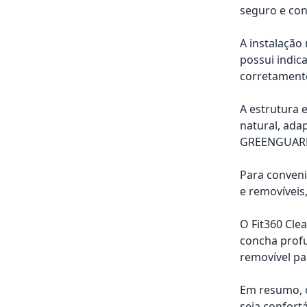
seguro e con
A instalação 
possui indic
corretamente
A estrutura 
natural, ada
GREENGUARD G
Para conveniê
e removíveis
O Fit360 Cl
concha profu
removível pa
Em resumo, o
seja confortá