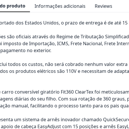
 do produto
Informações adicionais
Reviews
rtado dos Estados Unidos, o prazo de entrega é de até 15 d
es são oficiais através do Regime de Tributação Simplificad
ui imposto de Importação, ICMS, Frete Nacional, Frete Inter
pagamento no exterior.
nclui todos os custos, não será cobrado nenhum valor extr
os os produtos elétricos são 110V e necessitam de adapta
 carro conversível giratório Fit360 ClearTex foi meticulosa
iagens diárias do seu filho. Com sua rotação de 360 graus,
ação manual, facilitando o processo tanto para os pais qua
esenta um sistema de arnês inovador chamado QuickSecure, 
 apoio de cabeça EasyAdjust com 15 posições e arnês EasyL