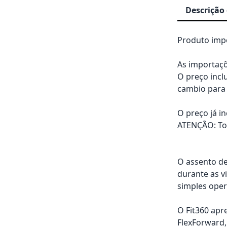
Descrição
Produto impo
As importaçõ
O preço incl
cambio para 
O preço já i
ATENÇÃO: Tod
O assento de
durante as v
simples oper
O Fit360 apr
FlexForward,