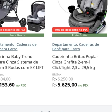
de desconto no PIX
-10% de desconto no PIX
Frete Grátis
Frete Grátis
tamento: Cadeiras de
Departamento: Cadeiras de
para Carro
Bebê para Carro
rinha Baby Trend
Cadeirinha Britax Poplar
re Cinza Sistema de
Cinza Grafite 2-em-1
em 3 Rodas com EZ-LIFT
ClickTight 2,3 a 29,5 kg
rend
BRITAX
504,00
R$
6.250,00
.153,60
5.625,00
R$
no PIX
no PIX