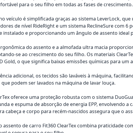
fortável para o seu filho em todas as fases de crescimento.
no veículo é simplificada graças ao sistema LeverLock, que 
adores de nível RideRight e um sistema ReclineSure com 6 p
 instalado e proporcionando um ângulo de assento ideal p
ergonômica do assento e a almofada ultra macia proporci
ptando-se ao crescimento do seu filho. Os materiais ClearT
old, o que significa baixas emissões químicas para um ar
ncia adicional, os tecidos são laváveis à máquina, facilitand
, que podem ser lavados na máquina de lavar louça.
earTex oferece uma proteção robusta com o sistema DuoGu
nda e espuma de absorção de energia EPP, envolvendo a ca
ra cabeça e corpo para recém-nascidos assegura que o ass
 assento de carro Fit360 ClearTex combina praticidade com
vel e segura para o seu filho.