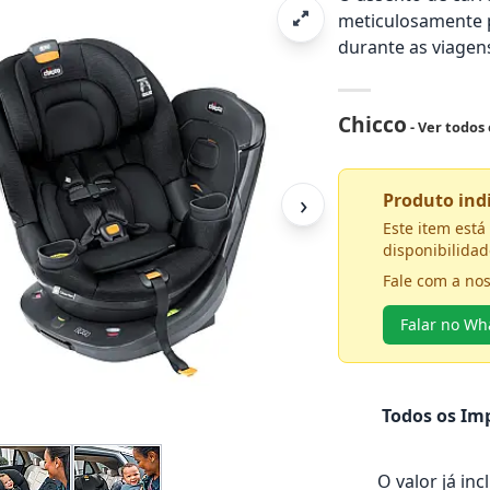
meticulosamente p
durante as viagens
Chicco
- Ver todos
›
Produto in
Este item est
disponibilidad
Fale com a no
Falar no W
Todos os Imp
O valor já in