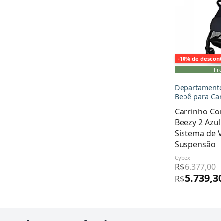
-10% de descon
Fre
Departamento
Bebê para Ca
Carrinho C
Beezy 2 Azu
Sistema de
Suspensão
Cybex
R$
6.377,00
5.739,3
R$