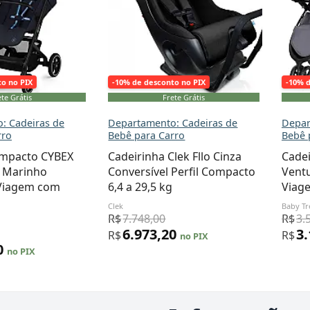
to no PIX
-10% de desconto no PIX
-10% 
te Grátis
Frete Grátis
: Cadeiras de
Departamento: Cadeiras de
Depar
rro
Bebê para Carro
Bebê 
ompacto CYBEX
Cadeirinha Clek Fllo Cinza
Cadei
l Marinho
Conversível Perfil Compacto
Ventu
 Viagem com
6,4 a 29,5 kg
Viag
Clek
Baby T
R$
7.748,00
R$
3.
6.973,20
3
R$
R$
no PIX
0
no PIX