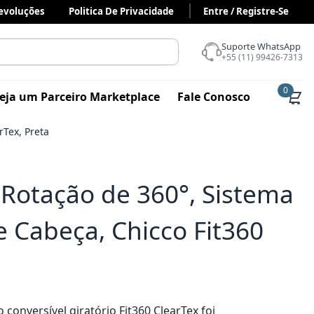
Devoluções
Politica De Privacidade
Entre / Registre-Se
Suporte WhatsApp
+55 (11) 99426-7313
0
eja um Parceiro Marketplace
Fale Conosco
rTex, Preta
Rotação de 360°, Sistema
e Cabeça, Chicco Fit360
 conversível giratório Fit360 ClearTex foi