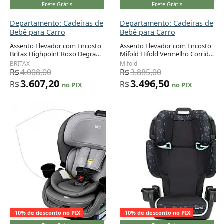
Frete Grátis
Frete Grátis
Departamento: Cadeiras de
Departamento: Cadeiras de
Bebê para Carro
Bebê para Carro
Assento Elevador com Encosto
Assento Elevador com Encosto
Britax Highpoint Roxo Degradê
Mifold Hifold Vermelho Corrida
Adicionar ao carrinho
Adicionar ao carrinho
Conversível 18 a 54 kg
Dobrável 18,1 a 45,4 kg
BRITAX
Mifold
R$
4.008,00
R$
3.885,00
3.607,20
3.496,50
R$
R$
no PIX
no PIX
-10% de desconto no PIX
-10% de desconto no PIX