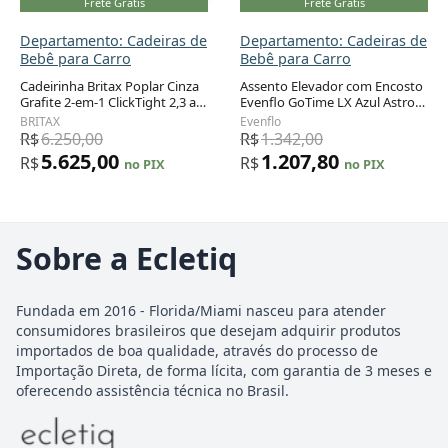
Frete Grátis
Frete Grátis
Departamento: Cadeiras de
Departamento: Cadeiras de
Bebê para Carro
Bebê para Carro
Cadeirinha Britax Poplar Cinza
Assento Elevador com Encosto
Grafite 2-em-1 ClickTight 2,3 a
Evenflo GoTime LX Azul Astro
29,5 kg
18 a 54 kg
BRITAX
Evenflo
R$
6.250,00
R$
1.342,00
5.625,00
1.207,80
R$
R$
no PIX
no PIX
Sobre a Ecletiq
Fundada em 2016 - Florida/Miami nasceu para atender
consumidores brasileiros que desejam adquirir produtos
importados de boa qualidade, através do processo de
Importação Direta, de forma lícita, com garantia de 3 meses e
oferecendo assistência técnica no Brasil.