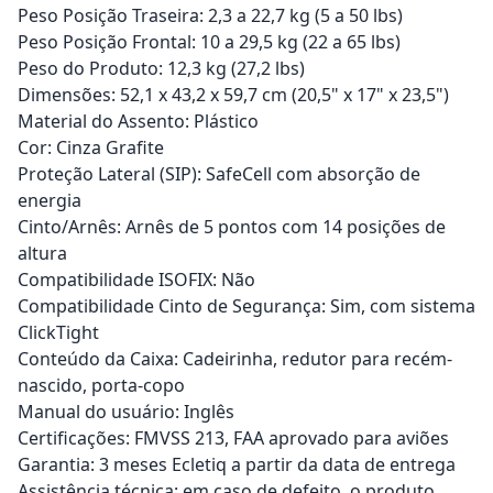
Peso Posição Traseira: 2,3 a 22,7 kg (5 a 50 lbs)
Peso Posição Frontal: 10 a 29,5 kg (22 a 65 lbs)
Peso do Produto: 12,3 kg (27,2 lbs)
Dimensões: 52,1 x 43,2 x 59,7 cm (20,5" x 17" x 23,5")
Material do Assento: Plástico
Cor: Cinza Grafite
Proteção Lateral (SIP): SafeCell com absorção de
energia
Cinto/Arnês: Arnês de 5 pontos com 14 posições de
altura
Compatibilidade ISOFIX: Não
Compatibilidade Cinto de Segurança: Sim, com sistema
ClickTight
Conteúdo da Caixa: Cadeirinha, redutor para recém-
nascido, porta-copo
Manual do usuário: Inglês
Certificações: FMVSS 213, FAA aprovado para aviões
Garantia: 3 meses Ecletiq a partir da data de entrega
Assistência técnica: em caso de defeito, o produto