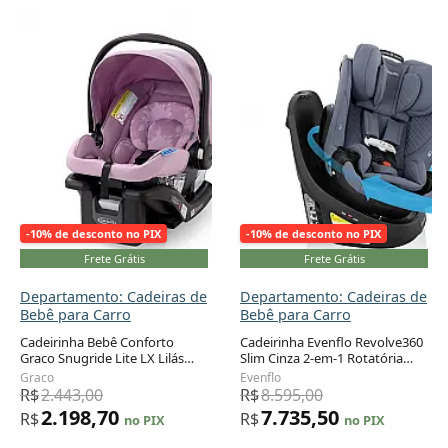
-10% de desconto no PIX
-10% de desconto no PIX
Frete Grátis
Frete Grátis
Departamento: Cadeiras de
Departamento: Cadeiras de
Bebê para Carro
Bebê para Carro
Cadeirinha Bebê Conforto
Cadeirinha Evenflo Revolve360
Graco Snugride Lite LX Lilás
Slim Cinza 2-em-1 Rotatória
Mod Sistema LATCH Base
Recém-nascido a 29,5 kg
Graco
Evenflo
Ajustável
R$
2.443,00
R$
8.595,00
2.198,70
7.735,50
R$
R$
no PIX
no PIX