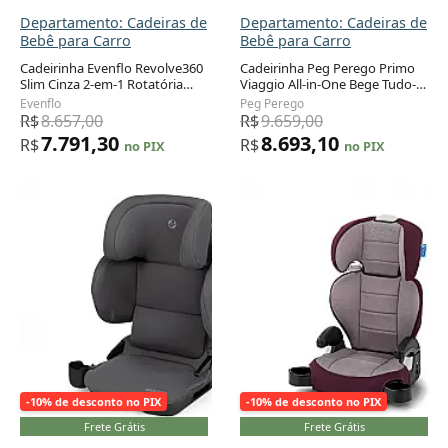
Departamento: Cadeiras de
Departamento: Cadeiras de
Bebê para Carro
Bebê para Carro
Cadeirinha Evenflo Revolve360
Cadeirinha Peg Perego Primo
Slim Cinza 2-em-1 Rotatória
Viaggio All-in-One Bege Tudo-
Adicionar ao carrinho
Adicionar ao carrinho
Recém-nascido a 29,5 kg
em-Um Recém-nascido a 54 kg
Evenflo
Peg Perego
R$
8.657,00
R$
9.659,00
7.791,30
8.693,10
R$
R$
no PIX
no PIX
-10% de desconto no PIX
-10% de desconto no PIX
Frete Grátis
Frete Grátis