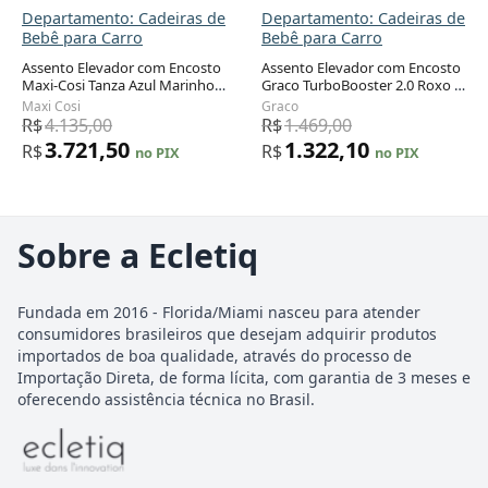
Departamento: Cadeiras de
Departamento: Cadeiras de
Bebê para Carro
Bebê para Carro
Assento Elevador com Encosto
Assento Elevador com Encosto
Maxi-Cosi Tanza Azul Marinho
Graco TurboBooster 2.0 Roxo 2-
Dobrável com ISOFIX 18 a 45 kg
em-1 18,1 a 45,4 kg
Maxi Cosi
Graco
R$
4.135,00
R$
1.469,00
3.721,50
1.322,10
R$
R$
no PIX
no PIX
Sobre a Ecletiq
Fundada em 2016 - Florida/Miami nasceu para atender
consumidores brasileiros que desejam adquirir produtos
importados de boa qualidade, através do processo de
Importação Direta, de forma lícita, com garantia de 3 meses e
oferecendo assistência técnica no Brasil.