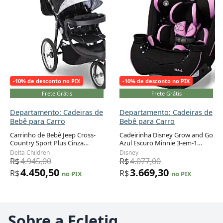
-10% de desconto no PIX
-10% de desconto no PIX
Frete Grátis
Frete Grátis
Departamento: Cadeiras de
Departamento: Cadeiras de
Bebê para Carro
Bebê para Carro
Carrinho de Bebê Jeep Cross-
Cadeirinha Disney Grow and Go
Country Sport Plus Cinza
Azul Escuro Minnie 3-em-1
Galáxia 3 Rodas Corrida até
Recém-nascido a 45,4 kg
Delta Children
Disney
20,4 kg
R$
4.945,00
R$
4.077,00
4.450,50
3.669,30
R$
R$
no PIX
no PIX
Sobre a Ecletiq