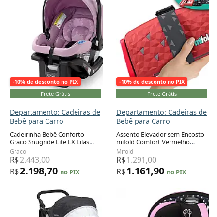
-10% de desconto no PIX
-10% de desconto no PIX
Frete Grátis
Frete Grátis
Departamento: Cadeiras de
Departamento: Cadeiras de
Bebê para Carro
Bebê para Carro
Cadeirinha Bebê Conforto
Assento Elevador sem Encosto
Graco Snugride Lite LX Lilás
mifold Comfort Vermelho
Adicionar ao carrinho
Adicionar ao carrinho
Mod Sistema LATCH Base
Corrida Portátil Grab-and-Go 18
Graco
Mifold
Ajustável
a 45 kg
R$
2.443,00
R$
1.291,00
2.198,70
1.161,90
R$
R$
no PIX
no PIX