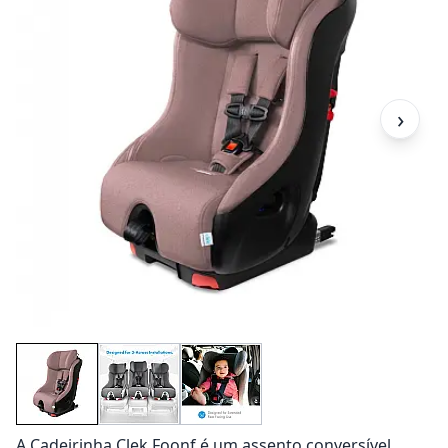
›
A Cadeirinha Clek Foonf é um assento conversível