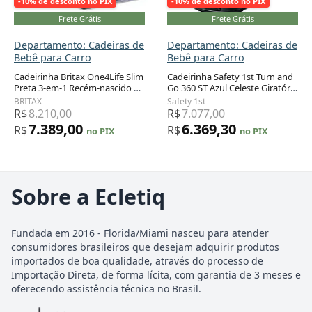
-10% de desconto no PIX
-10% de desconto no PIX
Frete Grátis
Frete Grátis
Departamento: Cadeiras de
Departamento: Cadeiras de
Bebê para Carro
Bebê para Carro
Cadeirinha Britax One4Life Slim
Cadeirinha Safety 1st Turn and
Preta 3-em-1 Recém-nascido a
Go 360 ST Azul Celeste Giratória
54 kg com ClickTight
3-em-1 com Rotação 360º 2,3 a
BRITAX
Safety 1st
45,4 kg
R$
8.210,00
R$
7.077,00
7.389,00
6.369,30
R$
R$
no PIX
no PIX
Sobre a Ecletiq
Fundada em 2016 - Florida/Miami nasceu para atender
consumidores brasileiros que desejam adquirir produtos
importados de boa qualidade, através do processo de
Importação Direta, de forma lícita, com garantia de 3 meses e
oferecendo assistência técnica no Brasil.