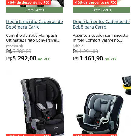
-10% de desconto no PIX
-10% de desconto no PIX
Frete Grátis
Frete Grátis
Departamento: Cadeiras de
Departamento: Cadeiras de
Bebê para Carro
Bebê para Carro
Carrinho de Bebê Mompush
Assento Elevador sem Encosto
Ultimate2 Preto Conversível
mifold Comfort Vermelho
Adicionar ao carrinho
Adicionar ao carrinho
com Assento Reversível 6
Corrida Portátil Grab-and-Go 18
mompush
Mifold
Meses a 23 kg
a 45 kg
R$
5.880,00
R$
1.291,00
5.292,00
1.161,90
R$
R$
no PIX
no PIX