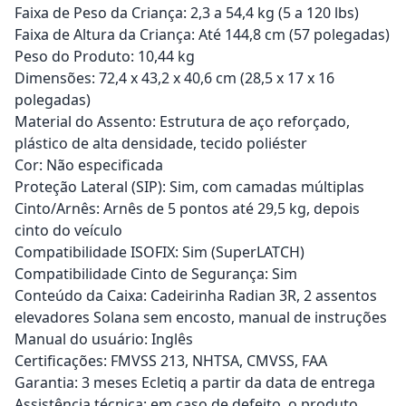
Faixa de Peso da Criança: 2,3 a 54,4 kg (5 a 120 lbs)
Faixa de Altura da Criança: Até 144,8 cm (57 polegadas)
Peso do Produto: 10,44 kg
Dimensões: 72,4 x 43,2 x 40,6 cm (28,5 x 17 x 16
polegadas)
Material do Assento: Estrutura de aço reforçado,
plástico de alta densidade, tecido poliéster
Cor: Não especificada
Proteção Lateral (SIP): Sim, com camadas múltiplas
Cinto/Arnês: Arnês de 5 pontos até 29,5 kg, depois
cinto do veículo
Compatibilidade ISOFIX: Sim (SuperLATCH)
Compatibilidade Cinto de Segurança: Sim
Conteúdo da Caixa: Cadeirinha Radian 3R, 2 assentos
elevadores Solana sem encosto, manual de instruções
Manual do usuário: Inglês
Certificações: FMVSS 213, NHTSA, CMVSS, FAA
Garantia: 3 meses Ecletiq a partir da data de entrega
Assistência técnica: em caso de defeito, o produto