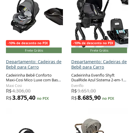
-10% de desconto no PIX
-10% de desconto no PIX
Frete Grátis
Frete Grátis
Departamento: Cadeiras de
Departamento: Cadeiras de
Bebê para Carro
Bebê para Carro
Cadeirinha Bebê Conforto
Cadeirinha Evenflo Shyft
Maxi-Cosi Mico Luxe com Base
DualRide Azul Sistema 2-em-1
Adicionar ao carrinho
Adicionar ao carrinho
Bege Voltada para Trás 1,8 a
com Carrinho Integrado 1,4 a
Maxi Cosi
Evenflo
13,6 kg
13,6 kg
R$
4.306,00
R$
9.651,00
3.875,40
8.685,90
R$
R$
no PIX
no PIX