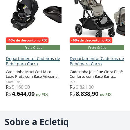
-10% de desconto no PIX
-10% de desconto no PIX
Frete Grátis
Frete Grátis
Departamento: Cadeiras de
Departamento: Cadeiras de
Bebê para Carro
Bebê para Carro
Cadeirinha Maxi-Cosi Mico
Cadeirinha Joie Rue Cinza Bebê
Luxe Preta com Base Adicional
Conforto com Base Barra
Recém-nascido a 13,6 kg
Antirrotação 1,8 a 13,6 kg
Maxi Cosi
Joie
R$
5.160,00
R$
9.821,00
4.644,00
8.838,90
R$
R$
no PIX
no PIX
Sobre a Ecletiq