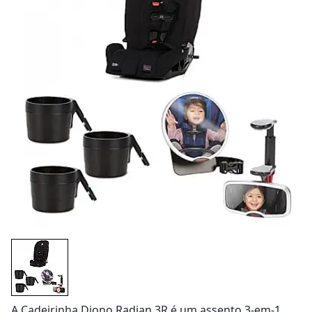
A Cadeirinha Diono Radian 3R é um assento 3-em-1