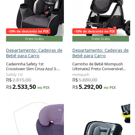
-10% de desconto no PIX
-10% de desconto no PIX
Frete Grátis
Frete Grátis
Departamento: Cadeiras de
Departamento: Cadeiras de
Bebê para Carro
Bebê para Carro
Cadeirinha Safety 1st
Carrinho de Bebê Mompush
Crosstown Slim Cinza Azul 3-
Ultimate2 Preto Conversível
Adicionar ao carrinho
Adicionar ao carrinho
em-1 Recém-nascido a 45 kg
com Assento Reversível 6
Safety 1st
mompush
Meses a 23 kg
R$
2.815,00
R$
5.880,00
2.533,50
5.292,00
R$
R$
no PIX
no PIX