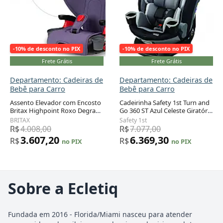
-10% de desconto no PIX
-10% de desconto no PIX
Frete Grátis
Frete Grátis
Departamento: Cadeiras de
Departamento: Cadeiras de
Bebê para Carro
Bebê para Carro
Assento Elevador com Encosto
Cadeirinha Safety 1st Turn and
Britax Highpoint Roxo Degradê
Go 360 ST Azul Celeste Giratória
Conversível 18 a 54 kg
3-em-1 com Rotação 360º 2,3 a
BRITAX
Safety 1st
45,4 kg
R$
4.008,00
R$
7.077,00
3.607,20
6.369,30
R$
R$
no PIX
no PIX
Sobre a Ecletiq
Fundada em 2016 - Florida/Miami nasceu para atender