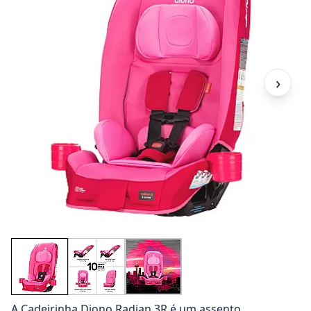
›
A Cadeirinha Diono Radian 3R é um assento