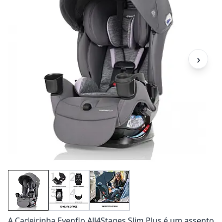
›
A Cadeirinha Evenflo All4Stages Slim Plus é um assento