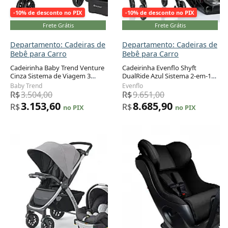
-10% de desconto no PIX
-10% de desconto no PIX
Frete Grátis
Frete Grátis
Departamento: Cadeiras de
Departamento: Cadeiras de
Bebê para Carro
Bebê para Carro
Cadeirinha Baby Trend Venture
Cadeirinha Evenflo Shyft
Cinza Sistema de Viagem 3
DualRide Azul Sistema 2-em-1
Adicionar ao carrinho
Adicionar ao carrinho
Rodas com EZ-LIFT
com Carrinho Integrado 1,4 a
Baby Trend
Evenflo
13,6 kg
R$
3.504,00
R$
9.651,00
3.153,60
8.685,90
R$
R$
no PIX
no PIX