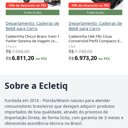
-10% de desconto no PIX
-10% de desconto no PIX
Frete Grátis
Frete Grátis
Departamento: Cadeiras de
Departamento: Cadeiras de
Bebê para Carro
Bebê para Carro
Cadeirinha Chicco Bravo 3-em-1
Cadeirinha Clek Fllo Cinza
Parker Sistema de Viagem com
Conversível Perfil Compacto 6,4
Base ISOFIX 1,8 a 13,6 kg
a 29,5 kg
Chicco
Clek
R$
7.568,00
R$
7.748,00
6.811,20
6.973,20
R$
R$
no PIX
no PIX
Sobre a Ecletiq
Fundada em 2016 - Florida/Miami nasceu para atender
consumidores brasileiros que desejam adquirir produtos
importados de boa qualidade, através do processo de
Importação Direta, de forma lícita, com garantia de 3 meses e
oferecendo assistência técnica no Brasil.