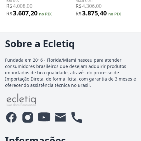
BRITAX
Maxi Cosi
13,6 kg
R$
4.008,00
R$
4.306,00
3.607,20
3.875,40
R$
R$
no PIX
no PIX
Sobre a Ecletiq
Fundada em 2016 - Florida/Miami nasceu para atender
consumidores brasileiros que desejam adquirir produtos
importados de boa qualidade, através do processo de
Importação Direta, de forma lícita, com garantia de 3 meses e
oferecendo assistência técnica no Brasil.
Informações