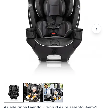
›
A Cadeirinha Evenflo EveryKid é um assento 3-em-1