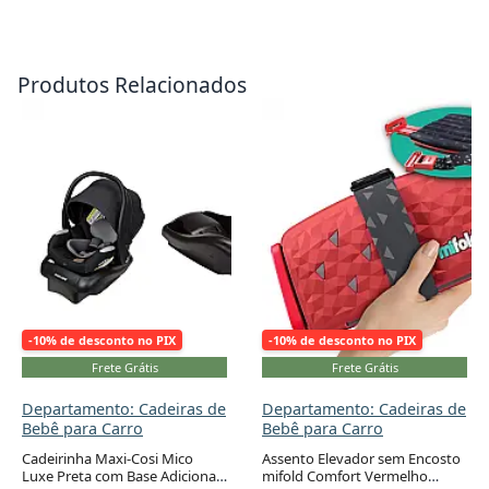
Produtos Relacionados
-10% de desconto no PIX
-10% de desconto no PIX
Frete Grátis
Frete Grátis
Departamento: Cadeiras de
Departamento: Cadeiras de
Bebê para Carro
Bebê para Carro
Cadeirinha Maxi-Cosi Mico
Assento Elevador sem Encosto
Luxe Preta com Base Adicional
mifold Comfort Vermelho
Adicionar ao carrinho
Adicionar ao carrinho