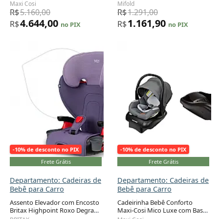
Recém-nascido a 13,6 kg
Corrida Portátil Grab-and-Go 18
Maxi Cosi
Mifold
a 45 kg
R$
5.160,00
R$
1.291,00
4.644,00
1.161,90
R$
R$
no PIX
no PIX
-10% de desconto no PIX
-10% de desconto no PIX
Frete Grátis
Frete Grátis
Departamento: Cadeiras de
Departamento: Cadeiras de
Bebê para Carro
Bebê para Carro
Assento Elevador com Encosto
Cadeirinha Bebê Conforto
Britax Highpoint Roxo Degradê
Maxi-Cosi Mico Luxe com Base
Conversível 18 a 54 kg
Bege Voltada para Trás 1,8 a