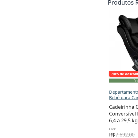
Produtos 
-10% de descon
Fre
Departamento
Bebê para Ca
Cadeirinha C
Conversível
6,4 a 29,5 kg
Clek
R$
7.692,00