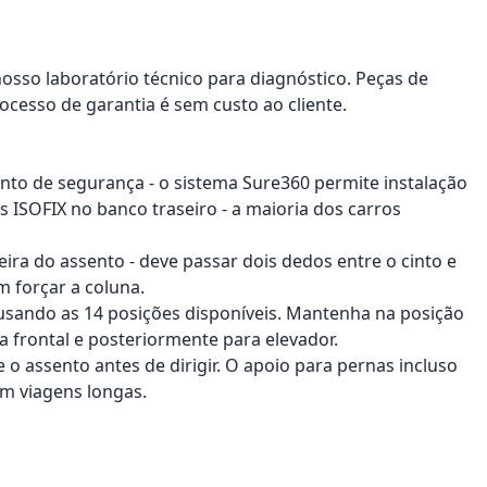
nosso laboratório técnico para diagnóstico. Peças de
ocesso de garantia é sem custo ao cliente.
cinto de segurança - o sistema Sure360 permite instalação
s ISOFIX no banco traseiro - a maioria dos carros
seira do assento - deve passar dois dedos entre o cinto e
m forçar a coluna.
 usando as 14 posições disponíveis. Mantenha na posição
a frontal e posteriormente para elevador.
 o assento antes de dirigir. O apoio para pernas incluso
em viagens longas.
onar ao carrinho
Adicionar ao carrinho