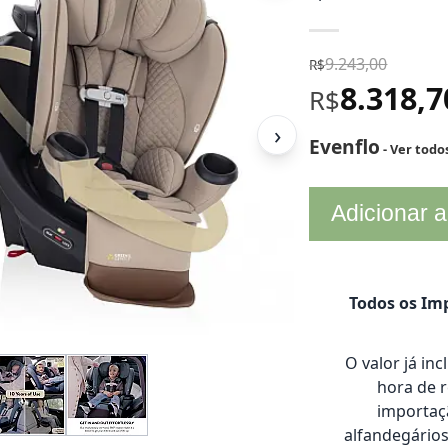
9.243,00
R$
8.318,
R$
›
Evenflo
- Ver todo
Adicionar a
Todos os Imp
O valor já in
hora de 
importaçã
alfandegário