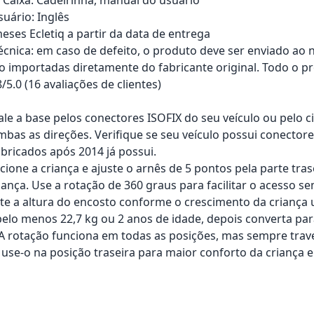
uário: Inglês
eses Ecletiq a partir da data de entrega
técnica: em caso de defeito, o produto deve ser enviado ao 
o importadas diretamente do fabricante original. Todo o pr
8/5.0 (16 avaliações de clientes)
tale a base pelos conectores ISOFIX do seu veículo ou pelo 
mbas as direções. Verifique se seu veículo possui conectore
abricados após 2014 já possui.
cione a criança e ajuste o arnês de 5 pontos pela parte tra
iança. Use a rotação de 360 graus para facilitar o acesso se
ste a altura do encosto conforme o crescimento da criança
 pelo menos 22,7 kg ou 2 anos de idade, depois converta par
: A rotação funciona em todas as posições, mas sempre trave
- use-o na posição traseira para maior conforto da criança 
rrinho
Adicionar ao carrinho
Adici