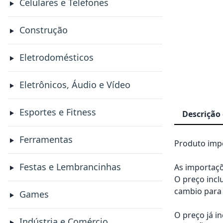
Celulares e Telefones
Construção
Eletrodomésticos
Eletrônicos, Áudio e Vídeo
Esportes e Fitness
Descrição
Ferramentas
Produto impo
Festas e Lembrancinhas
As importaçõ
O preço incl
cambio para 
Games
O preço já i
Indústria e Comércio