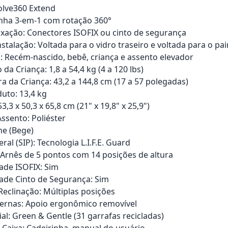
olve360 Extend
inha 3-em-1 com rotação 360°
ixação: Conectores ISOFIX ou cinto de segurança
stalação: Voltada para o vidro traseiro e voltada para o pai
: Recém-nascido, bebê, criança e assento elevador
 da Criança: 1,8 a 54,4 kg (4 a 120 lbs)
ra da Criança: 43,2 a 144,8 cm (17 a 57 polegadas)
uto: 13,4 kg
,3 x 50,3 x 65,8 cm (21" x 19,8" x 25,9")
Assento: Poliéster
ne (Bege)
ral (SIP): Tecnologia L.I.F.E. Guard
 Arnês de 5 pontos com 14 posições de altura
ade ISOFIX: Sim
ade Cinto de Segurança: Sim
Reclinação: Múltiplas posições
ernas: Apoio ergonômico removível
al: Green & Gentle (31 garrafas recicladas)
Caixa: Cadeirinha, manual do usuário