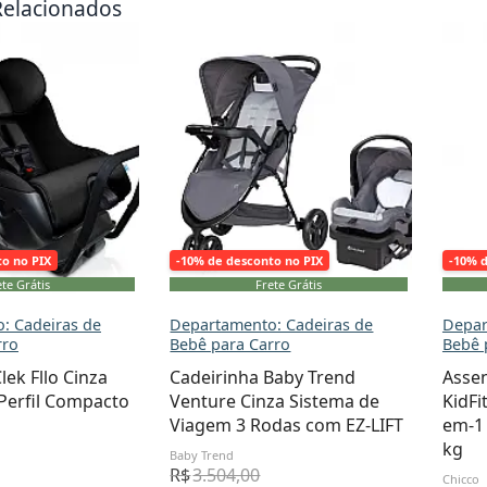
Relacionados
to no PIX
-10% de desconto no PIX
-10% 
te Grátis
Frete Grátis
: Cadeiras de
Departamento: Cadeiras de
Depar
rro
Bebê para Carro
Bebê 
lek Fllo Cinza
Cadeirinha Baby Trend
Assen
 Perfil Compacto
Venture Cinza Sistema de
KidFi
Viagem 3 Rodas com EZ-LIFT
em-1 
kg
Baby Trend
R$
3.504,00
Chicco