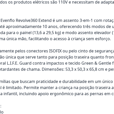
os os produtos elétricos são 110V e necessitam de adapta
 Evenflo Revolve360 Extend é um assento 3-em-1 com rota
té aproximadamente 10 anos, oferecendo três modos de uso: 
da para o painel (13,6 a 29,5 kg) e modo assento elevador (1
a única mão, facilitando o acesso à criança sem esforço.
damente pelos conectores ISOFIX ou pelo cinto de seguranç
ção única que serve tanto para posição traseira quanto fron
ral L.I.F.E. Guard contra impactos e tecido Green & Gentle f
etardantes de chama. Dimensões: 53,3 x 50,3 x 65,8 cm e pe
amílias que buscam praticidade e durabilidade em um únic
al é limitado. Permite manter a criança na posição traseira
 infantil, incluindo apoio ergonômico para as pernas em cres
:
lo