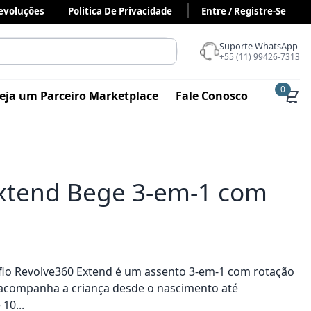
Devoluções
Politica De Privacidade
Entre / Registre-Se
Suporte WhatsApp
+55 (11) 99426-7313
0
eja um Parceiro Marketplace
Fale Conosco
Extend Bege 3-em-1 com
flo Revolve360 Extend é um assento 3-em-1 com rotação
 acompanha a criança desde o nascimento até
10...