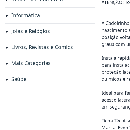
ATENÇÃO: Tod
Informática
A Cadeirinha
nascimento a
Joias e Relógios
posição volta
graus com um
Livros, Revistas e Comics
Instala rapi
Mais Categorias
para instala
proteção late
Saúde
químicos e r
Ideal para f
acesso later
em segurança
Ficha Técnica
Marca: Evenf