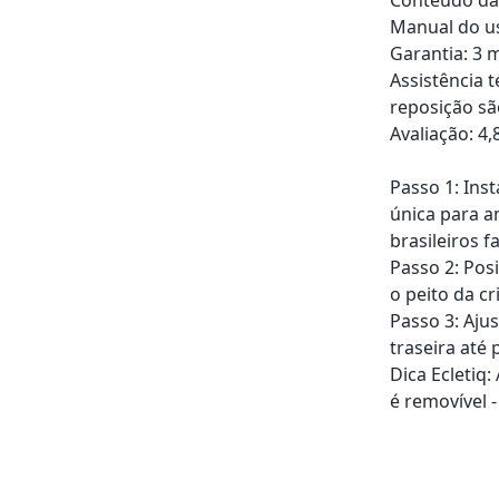
Manual do us
Garantia: 3 m
Assistência 
reposição sã
Avaliação: 4,
Passo 1: Ins
única para a
brasileiros f
Passo 2: Posi
o peito da cr
Passo 3: Aju
traseira até
Dica Ecletiq
é removível 
Adicionar ao ca