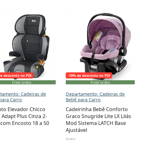
de desconto no PIX
-10% de desconto no PIX
Frete Grátis
Frete Grátis
tamento: Cadeiras de
Departamento: Cadeiras de
para Carro
Bebê para Carro
to Elevador Chicco
Cadeirinha Bebê Conforto
t Adapt Plus Cinza 2-
Graco Snugride Lite LX Lilás
com Encosto 18 a 50
Mod Sistema LATCH Base
Ajustável
Graco