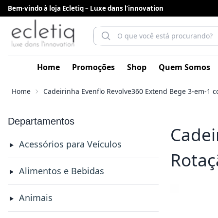
Bem-vindo à loja Ecletiq – Luxe dans l’innovation
Home
Promoções
Shop
Quem Somos
Home
Cadeirinha Evenflo Revolve360 Extend Bege 3-em-1 c
Departamentos
Cadei
Acessórios para Veículos
Rotaç
Alimentos e Bebidas
Animais