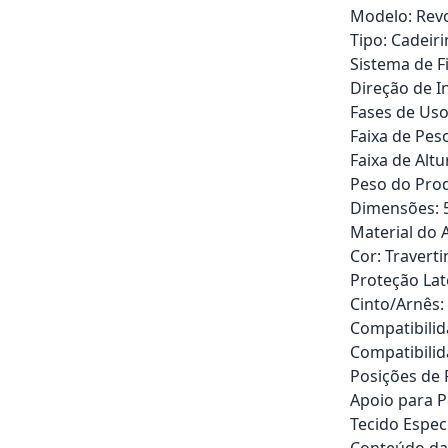
Modelo: Rev
Tipo: Cadeir
Sistema de F
Direção de In
Fases de Uso
Faixa de Peso
Faixa de Altu
Peso do Prod
Dimensões: 53
Material do 
Cor: Traverti
Proteção Late
Cinto/Arnês:
Compatibilid
Compatibilid
Posições de 
Apoio para P
Tecido Especi
Conteúdo da 