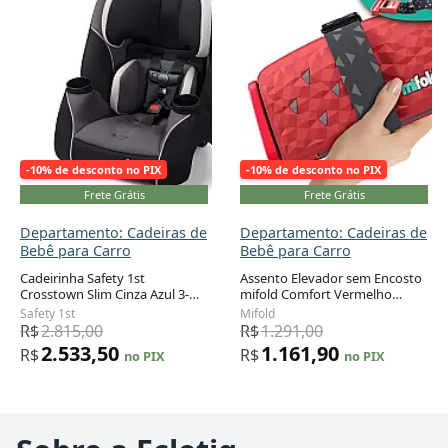
-10% de desconto no PIX
-10% de desconto no PIX
Frete Grátis
Frete Grátis
Departamento: Cadeiras de
Departamento: Cadeiras de
Bebê para Carro
Bebê para Carro
Cadeirinha Safety 1st
Assento Elevador sem Encosto
Crosstown Slim Cinza Azul 3-
mifold Comfort Vermelho
em-1 Recém-nascido a 45 kg
Corrida Portátil Grab-and-Go 18
Safety 1st
Mifold
a 45 kg
R$
2.815,00
R$
1.291,00
2.533,50
1.161,90
R$
R$
no PIX
no PIX