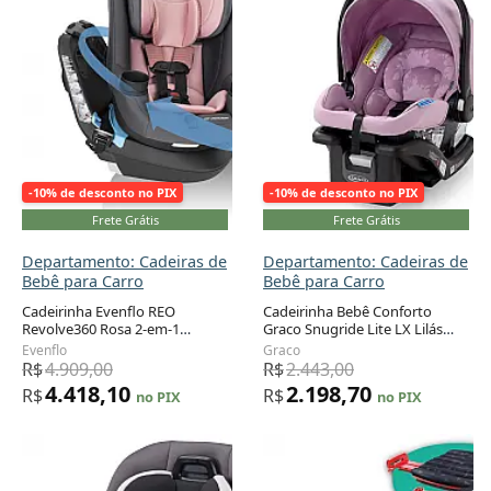
-10% de desconto no PIX
-10% de desconto no PIX
Frete Grátis
Frete Grátis
Departamento: Cadeiras de
Departamento: Cadeiras de
Bebê para Carro
Bebê para Carro
Cadeirinha Evenflo REO
Cadeirinha Bebê Conforto
Revolve360 Rosa 2-em-1
Graco Snugride Lite LX Lilás
Adicionar ao carrinho
Adicionar ao carrinho
Rotação 360° 1,8 a 18,1 kg
Mod Sistema LATCH Base
Evenflo
Graco
Ajustável
R$
4.909,00
R$
2.443,00
4.418,10
2.198,70
R$
R$
no PIX
no PIX