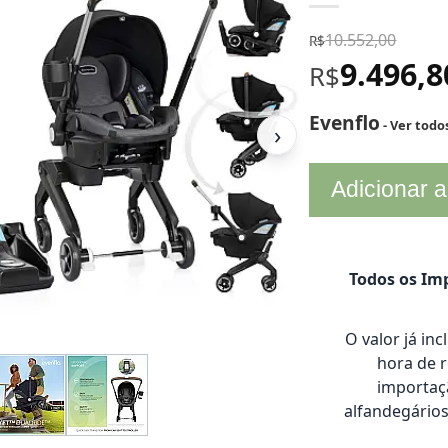
10.552,00
R$
9.496,
R$
Evenflo
- Ver todo
›
Adicionar a
Todos os Imp
O valor já in
hora de 
importaçã
alfandegário