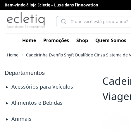
Bem-vindo à loja Ecletiq – Luxe dans l’innovation
Home
Promoções
Shop
Quem Somos
Home
Cadeirinha Evenflo Shyft DualRide Cinza Sistema de 
Departamentos
Cadei
Acessórios para Veículos
Viage
Alimentos e Bebidas
Animais