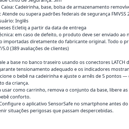
Caixa: Cadeirinha, base, bolsa de armazenamento removíve
s: Atende ou supera padrões federais de segurança FMVSS 
uário: Inglês
eses Ecletiq a partir da data de entrega
técnica: em caso de defeito, o produto deve ser enviado ao 
o importadas diretamente do fabricante original. Todo o pr
7/5.0 (389 avaliações de clientes)
tale a base no banco traseiro usando os conectores LATCH 
arante tensionamento adequado e os indicadores mostram 
icione o bebê na cadeirinha e ajuste o arnês de 5 pontos —
to da criança.
a usar como carrinho, remova o conjunto da base, libere as
ebê conforto.
: Configure o aplicativo SensorSafe no smartphone antes d
nir situações perigosas que passam despercebidas.
rrinho
Adicionar ao carrinho
Adici