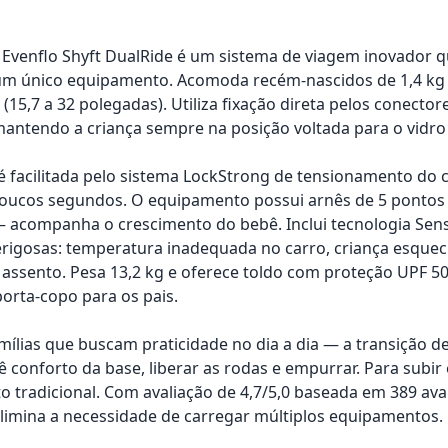
 Evenflo Shyft DualRide é um sistema de viagem inovador 
m único equipamento. Acomoda recém-nascidos de 1,4 kg até 
 (15,7 a 32 polegadas). Utiliza fixação direta pelos conecto
 mantendo a criança sempre na posição voltada para o vidro
 é facilitada pelo sistema LockStrong de tensionamento do
oucos segundos. O equipamento possui arnês de 5 pontos 
— acompanha o crescimento do bebê. Inclui tecnologia Sens
rigosas: temperatura inadequada no carro, criança esquec
 assento. Pesa 13,2 kg e oferece toldo com proteção UPF 5
porta-copo para os pais.
amílias que buscam praticidade no dia a dia — a transição 
bê conforto da base, liberar as rodas e empurrar. Para subi
o tradicional. Com avaliação de 4,7/5,0 baseada em 389 aval
limina a necessidade de carregar múltiplos equipamentos.