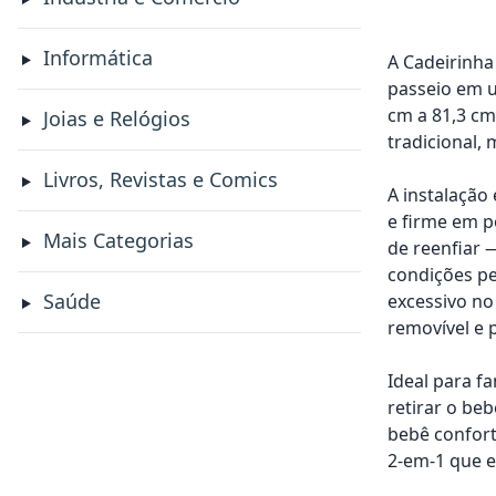
Informática
A Cadeirinha
passeio em u
cm a 81,3 cm
Joias e Relógios
tradicional,
Livros, Revistas e Comics
A instalação
e firme em p
Mais Categorias
de reenfiar 
condições pe
Saúde
excessivo no
removível e 
Ideal para f
retirar o be
bebê confort
2-em-1 que e