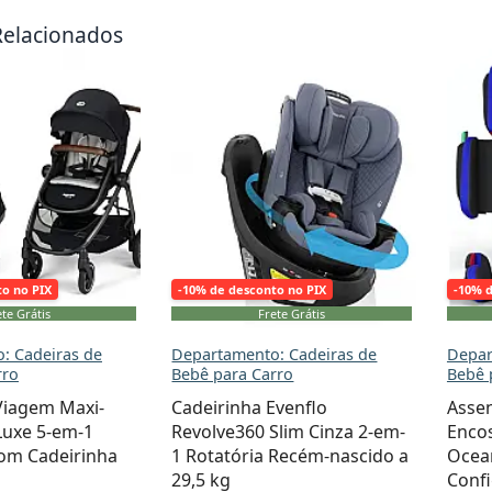
Relacionados
to no PIX
-10% de desconto no PIX
-10% 
te Grátis
Frete Grátis
: Cadeiras de
Departamento: Cadeiras de
Depar
rro
Bebê para Carro
Bebê 
Viagem Maxi-
Cadeirinha Evenflo
Asse
 Luxe 5-em-1
Revolve360 Slim Cinza 2-em-
Encos
com Cadeirinha
1 Rotatória Recém-nascido a
Ocean
29,5 kg
Confi