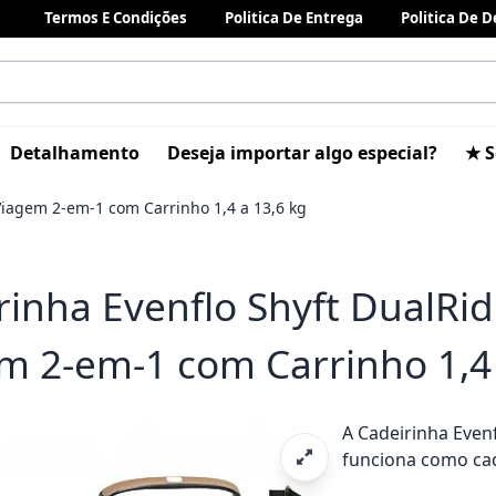
Termos E Condições
Politica De Entrega
Politica De 
Detalhamento
Deseja importar algo especial?
★ S
Viagem 2-em-1 com Carrinho 1,4 a 13,6 kg
rinha Evenflo Shyft DualRi
m 2-em-1 com Carrinho 1,4 
A Cadeirinha Even
funciona como cad