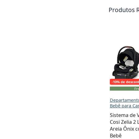
Produtos 
-10% de descon
Fre
Departamento
Bebê para Ca
Sistema de 
Cosi Zelia 2
Areia Ônix 
Bebê