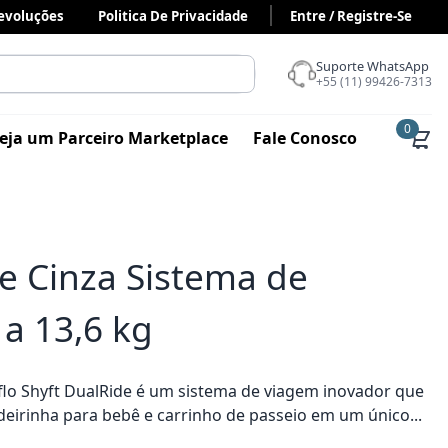
Devoluções
Politica De Privacidade
Entre / Registre-Se
Suporte WhatsApp
+55 (11) 99426-7313
0
eja um Parceiro Marketplace
Fale Conosco
de Cinza Sistema de
a 13,6 kg
flo Shyft DualRide é um sistema de viagem inovador que
eirinha para bebê e carrinho de passeio em um único...