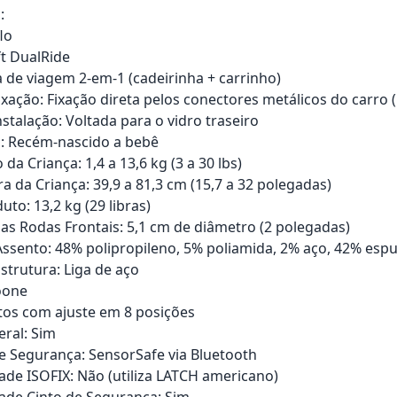
:
lo
t DualRide
a de viagem 2-em-1 (cadeirinha + carrinho)
ixação: Fixação direta pelos conectores metálicos do carro
stalação: Voltada para o vidro traseiro
: Recém-nascido a bebê
 da Criança: 1,4 a 13,6 kg (3 a 30 lbs)
ra da Criança: 39,9 a 81,3 cm (15,7 a 32 polegadas)
to: 13,2 kg (29 libras)
s Rodas Frontais: 5,1 cm de diâmetro (2 polegadas)
Assento: 48% polipropileno, 5% poliamida, 2% aço, 42% esp
strutura: Liga de aço
oone
tos com ajuste em 8 posições
eral: Sim
e Segurança: SensorSafe via Bluetooth
ade ISOFIX: Não (utiliza LATCH americano)
ade Cinto de Segurança: Sim