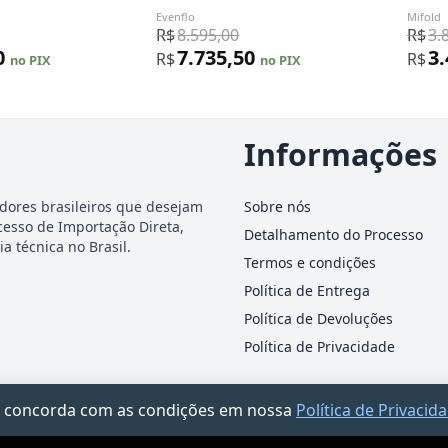
Evenflo
Mifold
R$
8.595,00
R$
3.
0
7.735,50
3
R$
R$
no PIX
no PIX
Informações
dores brasileiros que desejam
Sobre nós
cesso de Importação Direta,
Detalhamento do Processo
a técnica no Brasil.
Termos e condições
Política de Entrega
Política de Devoluções
Política de Privacidade
ocê concorda com as condições em nossa
Política de Privacid
-25 · Rua James Holland, 95 – Barra Funda, São Paulo/SP · Documento informativo — n