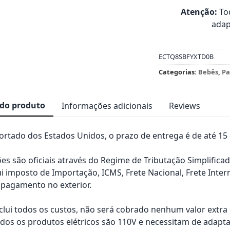
Atenção:
Tod
adap
ECTQ8SBFYXTD0B
Categorias:
Bebês
,
Pa
 do produto
Informações adicionais
Reviews
rtado dos Estados Unidos, o prazo de entrega é de até 15 d
es são oficiais através do Regime de Tributação Simplificad
ui imposto de Importação, ICMS, Frete Nacional, Frete Inter
pagamento no exterior.
nclui todos os custos, não será cobrado nenhum valor extr
os os produtos elétricos são 110V e necessitam de adapta