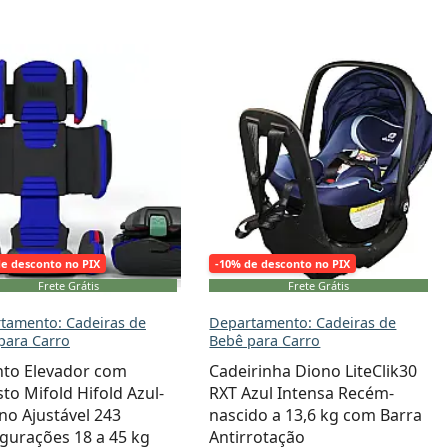
de desconto no PIX
-10% de desconto no PIX
Frete Grátis
Frete Grátis
tamento: Cadeiras de
Departamento: Cadeiras de
para Carro
Bebê para Carro
nto Elevador com
Cadeirinha Diono LiteClik30
to Mifold Hifold Azul-
RXT Azul Intensa Recém-
o Ajustável 243
nascido a 13,6 kg com Barra
gurações 18 a 45 kg
Antirrotação