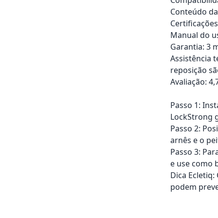
Conteúdo da 
Certificaçõe
Manual do us
Garantia: 3 m
Assistência 
reposição sã
Avaliação: 4,
Passo 1: Ins
LockStrong g
Passo 2: Pos
arnês e o pei
Passo 3: Par
e use como b
Dica Ecletiq
podem preve
Adicionar ao ca