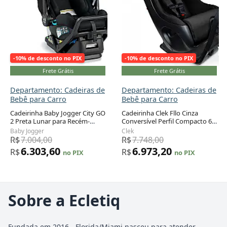
-10% de desconto no PIX
-10% de desconto no PIX
Frete Grátis
Frete Grátis
Departamento: Cadeiras de
Departamento: Cadeiras de
Bebê para Carro
Bebê para Carro
Cadeirinha Baby Jogger City GO
Cadeirinha Clek Fllo Cinza
2 Preta Lunar para Recém-
Conversível Perfil Compacto 6,4
nascido a 15,9 kg
a 29,5 kg
Baby Jogger
Clek
R$
7.004,00
R$
7.748,00
6.303,60
6.973,20
R$
R$
no PIX
no PIX
Sobre a Ecletiq
Fundada em 2016 - Florida/Miami nasceu para atender