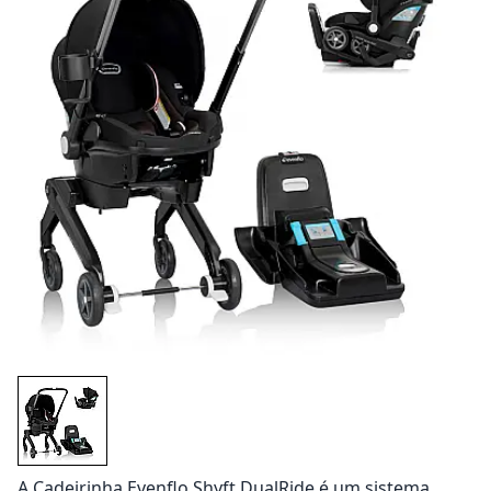
A Cadeirinha Evenflo Shyft DualRide é um sistema