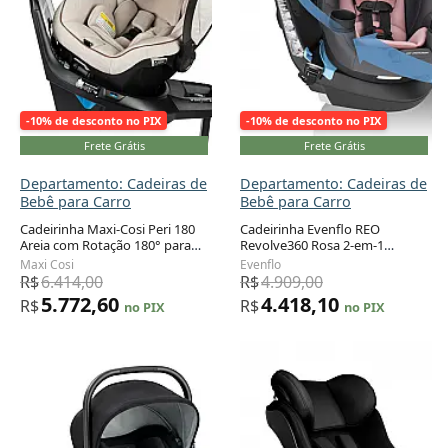
-10% de desconto no PIX
-10% de desconto no PIX
Frete Grátis
Frete Grátis
Departamento: Cadeiras de
Departamento: Cadeiras de
Bebê para Carro
Bebê para Carro
Cadeirinha Maxi-Cosi Peri 180
Cadeirinha Evenflo REO
Areia com Rotação 180° para
Revolve360 Rosa 2-em-1
Adicionar ao carrinho
Adicionar ao carrinho
Bebê de 1,8 a 13,6 kg
Rotação 360° 1,8 a 18,1 kg
Maxi Cosi
Evenflo
R$
6.414,00
R$
4.909,00
5.772,60
4.418,10
R$
R$
no PIX
no PIX