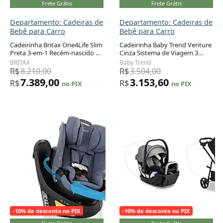
Frete Grátis
Frete Grátis
Departamento: Cadeiras de
Departamento: Cadeiras de
Bebê para Carro
Bebê para Carro
Cadeirinha Britax One4Life Slim
Cadeirinha Baby Trend Venture
Preta 3-em-1 Recém-nascido a
Cinza Sistema de Viagem 3
Adicionar ao carrinho
Adicionar ao carrinho
54 kg com ClickTight
Rodas com EZ-LIFT
BRITAX
Baby Trend
R$
8.210,00
R$
3.504,00
7.389,00
3.153,60
R$
R$
no PIX
no PIX
-10% de desconto no PIX
-10% de desconto no PIX