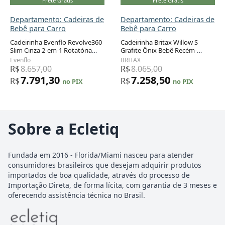
Frete Grátis
Frete Grátis
Departamento: Cadeiras de
Departamento: Cadeiras de
Bebê para Carro
Bebê para Carro
Cadeirinha Evenflo Revolve360
Cadeirinha Britax Willow S
Slim Cinza 2-em-1 Rotatória
Grafite Ônix Bebê Recém-
Recém-nascido a 29,5 kg
nascido com Base Alpine e
Evenflo
BRITAX
Sistema ClickTight 1,8 a 13,6 kg
R$
8.657,00
R$
8.065,00
7.791,30
7.258,50
R$
R$
no PIX
no PIX
Sobre a Ecletiq
Fundada em 2016 - Florida/Miami nasceu para atender
consumidores brasileiros que desejam adquirir produtos
importados de boa qualidade, através do processo de
Importação Direta, de forma lícita, com garantia de 3 meses e
oferecendo assistência técnica no Brasil.