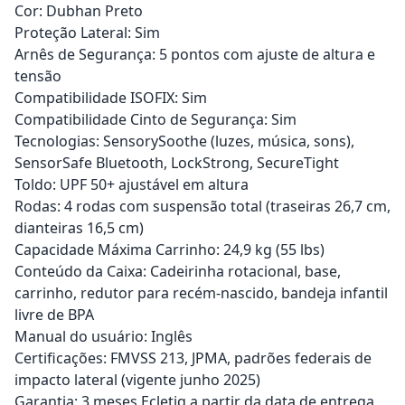
Cor: Dubhan Preto
Proteção Lateral: Sim
Arnês de Segurança: 5 pontos com ajuste de altura e
tensão
Compatibilidade ISOFIX: Sim
Compatibilidade Cinto de Segurança: Sim
Tecnologias: SensorySoothe (luzes, música, sons),
SensorSafe Bluetooth, LockStrong, SecureTight
Toldo: UPF 50+ ajustável em altura
Rodas: 4 rodas com suspensão total (traseiras 26,7 cm,
dianteiras 16,5 cm)
Capacidade Máxima Carrinho: 24,9 kg (55 lbs)
Conteúdo da Caixa: Cadeirinha rotacional, base,
carrinho, redutor para recém-nascido, bandeja infantil
livre de BPA
Manual do usuário: Inglês
Certificações: FMVSS 213, JPMA, padrões federais de
impacto lateral (vigente junho 2025)
Garantia: 3 meses Ecletiq a partir da data de entrega