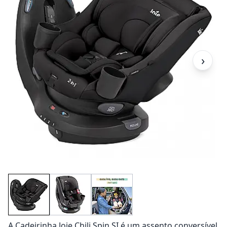
›
A Cadeirinha Joie Chili Spin SI é um assento conversível