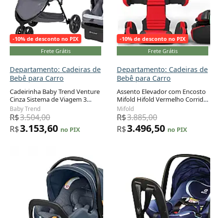
-10% de desconto no PIX
-10% de desconto no PIX
Frete Grátis
Frete Grátis
Departamento: Cadeiras de
Departamento: Cadeiras de
Bebê para Carro
Bebê para Carro
Cadeirinha Baby Trend Venture
Assento Elevador com Encosto
Cinza Sistema de Viagem 3
Mifold Hifold Vermelho Corrida
Adicionar ao carrinho
Adicionar ao carrinho
Rodas com EZ-LIFT
Dobrável 18,1 a 45,4 kg
Baby Trend
Mifold
R$
3.504,00
R$
3.885,00
3.153,60
3.496,50
R$
R$
no PIX
no PIX