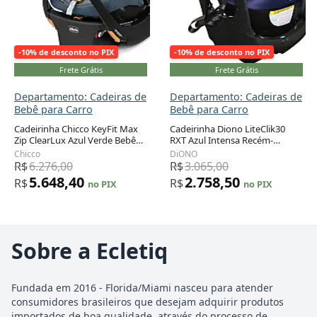
-10% de desconto no PIX
-10% de desconto no PIX
Frete Grátis
Frete Grátis
Departamento: Cadeiras de
Departamento: Cadeiras de
Bebê para Carro
Bebê para Carro
Cadeirinha Chicco KeyFit Max
Cadeirinha Diono LiteClik30
Zip ClearLux Azul Verde Bebê
RXT Azul Intensa Recém-
1,8 a 13,6 kg com Toldo
nascido a 13,6 kg com Barra
Chicco
DiONO
Privacidade
Antirrotação
R$
6.276,00
R$
3.065,00
5.648,40
2.758,50
R$
R$
no PIX
no PIX
Sobre a Ecletiq
Fundada em 2016 - Florida/Miami nasceu para atender
consumidores brasileiros que desejam adquirir produtos
importados de boa qualidade, através do processo de