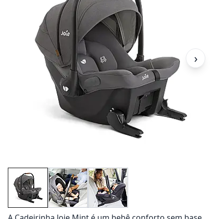
›
A Cadeirinha Joie Mint é um bebê conforto sem base