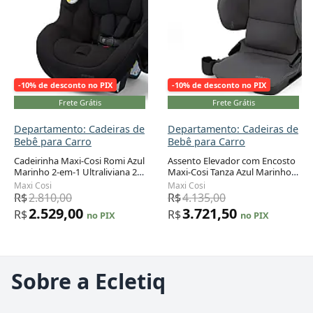
-10% de desconto no PIX
-10% de desconto no PIX
Frete Grátis
Frete Grátis
Departamento: Cadeiras de
Departamento: Cadeiras de
Bebê para Carro
Bebê para Carro
Cadeirinha Maxi-Cosi Romi Azul
Assento Elevador com Encosto
Marinho 2-em-1 Ultraliviana 2,3
Maxi-Cosi Tanza Azul Marinho
a 22,7 kg
Dobrável com ISOFIX 18 a 45 kg
Maxi Cosi
Maxi Cosi
R$
2.810,00
R$
4.135,00
2.529,00
3.721,50
R$
R$
no PIX
no PIX
Sobre a Ecletiq