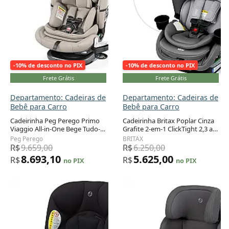
-10% de desconto no PIX
-10% de desconto no PIX
Frete Grátis
Frete Grátis
Departamento: Cadeiras de
Departamento: Cadeiras de
Bebê para Carro
Bebê para Carro
Cadeirinha Peg Perego Primo
Cadeirinha Britax Poplar Cinza
Viaggio All-in-One Bege Tudo-
Grafite 2-em-1 ClickTight 2,3 a
Adicionar ao carrinho
Adicionar ao carrinho
em-Um Recém-nascido a 54 kg
29,5 kg
Peg Perego
BRITAX
R$
9.659,00
R$
6.250,00
8.693,10
5.625,00
R$
R$
no PIX
no PIX