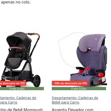
 apenas no colo.
onar ao carrinho
Adicionar ao carrinho
de desconto no PIX
-10% de desconto no PIX
Frete Grátis
Frete Grátis
tamento: Cadeiras de
Departamento: Cadeiras de
para Carro
Bebê para Carro
inho de Bebê Mompush
Assento Elevador com