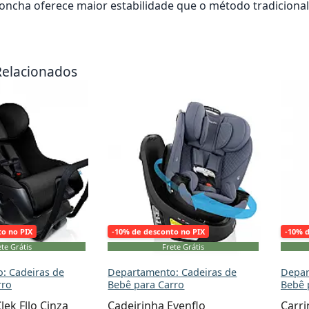
concha oferece maior estabilidade que o método tradicional
rrinho
Adicionar ao carrinho
Adici
Relacionados
to no PIX
-10% de desconto no PIX
-10% 
te Grátis
Frete Grátis
: Cadeiras de
Departamento: Cadeiras de
Depar
rro
Bebê para Carro
Bebê 
lek Fllo Cinza
Cadeirinha Evenflo
Carr