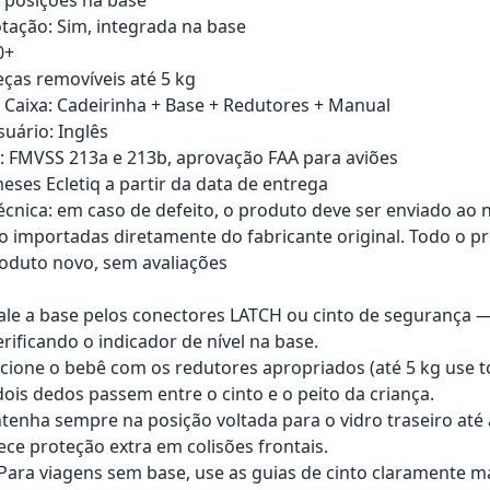
otação: Sim, integrada na base
0+
eças removíveis até 5 kg
Caixa: Cadeirinha + Base + Redutores + Manual
uário: Inglês
s: FMVSS 213a e 213b, aprovação FAA para aviões
eses Ecletiq a partir da data de entrega
técnica: em caso de defeito, o produto deve ser enviado ao 
o importadas diretamente do fabricante original. Todo o pr
roduto novo, sem avaliações
tale a base pelos conectores LATCH ou cinto de segurança —
erificando o indicador de nível na base.
icione o bebê com os redutores apropriados (até 5 kg use t
ois dedos passem entre o cinto e o peito da criança.
tenha sempre na posição voltada para o vidro traseiro até a
ece proteção extra em colisões frontais.
: Para viagens sem base, use as guias de cinto claramente 