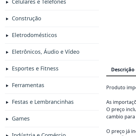
Celulares e Telefones
Construção
Eletrodomésticos
Eletrônicos, Áudio e Vídeo
Esportes e Fitness
Descrição
Ferramentas
Produto impo
Festas e Lembrancinhas
As importaçõ
O preço incl
cambio para 
Games
O preço já i
Indústria e Comércio