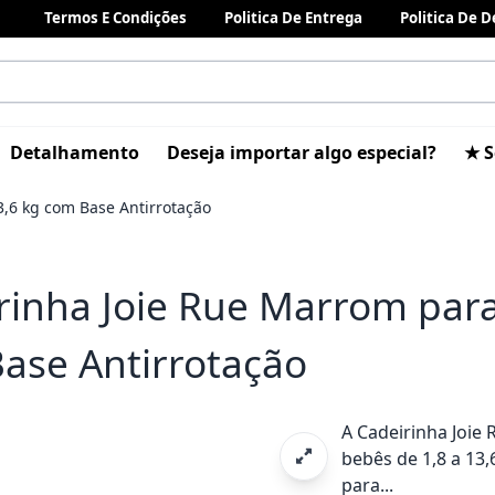
Termos E Condições
Politica De Entrega
Politica De 
Detalhamento
Deseja importar algo especial?
★ S
,6 kg com Base Antirrotação
rinha Joie Rue Marrom par
ase Antirrotação
A Cadeirinha Joie
bebês de 1,8 a 13,
para...