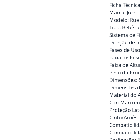
Ficha Técnica
Marca: Joie
Modelo: Rue
Tipo: Bebê c
Sistema de F
Direção de In
Fases de Uso
Faixa de Peso
Faixa de Altu
Peso do Prod
Dimensões: 65
Dimensões da 
Material do A
Cor: Marrom
Proteção Late
Cinto/Arnês:
Compatibilid
Compatibilid
Reclinação: 