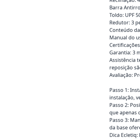
Barra Antirr
Toldo: UPF 5
Redutor: 3 p
Conteúdo da 
Manual do us
Certificaçõe
Garantia: 3 m
Assistência 
reposição sã
Avaliação: P
Passo 1: Ins
instalação, v
Passo 2: Pos
que apenas d
Passo 3: Man
da base ofer
Dica Ecletiq