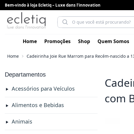
Bem-vindo à loja Ecletiq – Luxe dans l’innovation
Home
Promoções
Shop
Quem Somos
Home
Cadeirinha Joie Rue Marrom para Recém-nascido a 13
Departamentos
Cadei
Acessórios para Veículos
com B
Alimentos e Bebidas
Animais