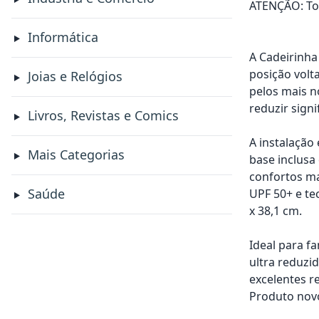
ATENÇÃO: Tod
Informática
A Cadeirinha
posição volta
Joias e Relógios
pelos mais n
reduzir sign
Livros, Revistas e Comics
A instalação
Mais Categorias
base inclusa
confortos ma
Saúde
UPF 50+ e te
x 38,1 cm.
Ideal para f
ultra reduzi
excelentes r
Produto novo