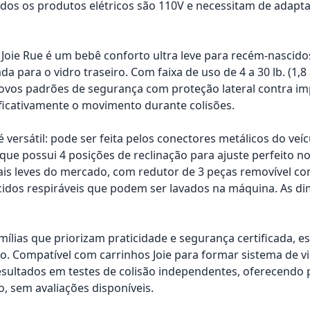
os os produtos elétricos são 110V e necessitam de adapta
 Joie Rue é um bebê conforto ultra leve para recém-nascidos 
da para o vidro traseiro. Com faixa de uso de 4 a 30 lb. (1,8 
ovos padrões de segurança com proteção lateral contra imp
ificativamente o movimento durante colisões.
 é versátil: pode ser feita pelos conectores metálicos do v
 que possui 4 posições de reclinação para ajuste perfeito n
is leves do mercado, com redutor de 3 peças removível co
cidos respiráveis que podem ser lavados na máquina. As dim
amílias que priorizam praticidade e segurança certificada,
do. Compatível com carrinhos Joie para formar sistema de 
esultados em testes de colisão independentes, oferecendo
, sem avaliações disponíveis.