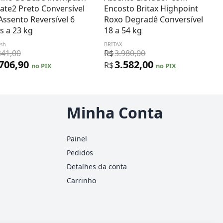
ate2 Preto Conversível
Encosto Britax Highpoint
ssento Reversível 6
Roxo Degradê Conversível
s a 23 kg
18 a 54 kg
sh
BRITAX
341,00
R$
3.980,00
.706,90
3.582,00
R$
no PIX
no PIX
Minha Conta
Painel
Pedidos
Detalhes da conta
Carrinho