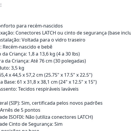
:
onforto para recém-nascidos
ixação: Conectores LATCH ou cinto de segurança (base incl
stalação: Voltada para o vidro traseiro
: Recém-nascido e bebê
 da Criança: 1,8 a 13,6 kg (4 a 30 lbs)
ra da Criança: Até 76 cm (30 polegadas)
uto: 3,5 kg
,4 x 44,5 x 57,2 cm (25.75" x 17.5" x 22.5")
Base: 61 x 31,8 x 38,1 cm (24" x 12.5" x 15")
ssento: Tecidos respiráveis laváveis
ral (SIP): Sim, certificada pelos novos padrões
 Arnês de 5 pontos
ade ISOFIX: Não (utiliza conectores LATCH)
ade Cinto de Segurança: Sim
4 posições na base