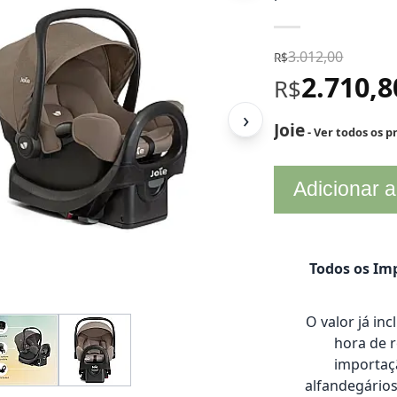
3.012,00
R$
2.710,
R$
›
Joie
- Ver todos os 
Adicionar a
Todos os Imp
O valor já in
hora de 
importaçã
alfandegário