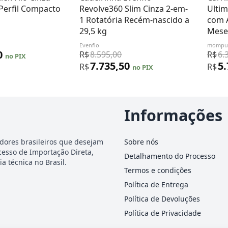
 Perfil Compacto
Revolve360 Slim Cinza 2-em-
Ultim
1 Rotatória Recém-nascido a
com A
29,5 kg
Mese
Evenflo
mompu
0
R$
8.595,00
R$
6.
no PIX
7.735,50
5
R$
R$
no PIX
Informações
dores brasileiros que desejam
Sobre nós
cesso de Importação Direta,
Detalhamento do Processo
a técnica no Brasil.
Termos e condições
Política de Entrega
Política de Devoluções
Política de Privacidade