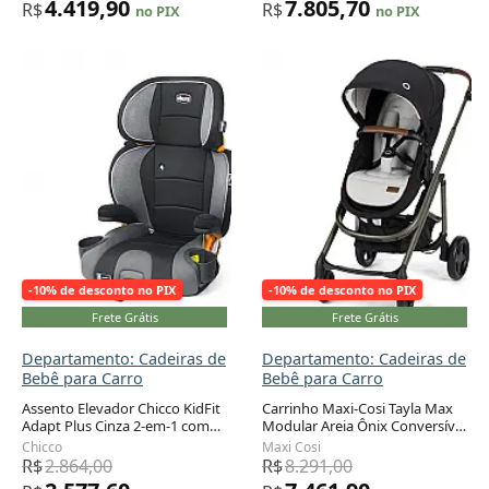
4.419,90
7.805,70
R$
R$
no PIX
no PIX
-10% de desconto no PIX
-10% de desconto no PIX
Frete Grátis
Frete Grátis
Departamento: Cadeiras de
Departamento: Cadeiras de
Bebê para Carro
Bebê para Carro
Assento Elevador Chicco KidFit
Carrinho Maxi-Cosi Tayla Max
Adapt Plus Cinza 2-em-1 com
Modular Areia Ônix Conversível
Encosto 18 a 50 kg
do Nascimento a 22,7 kg
Chicco
Maxi Cosi
R$
2.864,00
R$
8.291,00