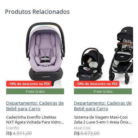
Produtos Relacionados
-10% de desconto no PIX
-10% de desconto no PIX
Frete Grátis
Frete Grátis
Departamento: Cadeiras de
Departamento: Cadeiras de
Bebê para Carro
Bebê para Carro
Cadeirinha Evenflo LiteMax
Sistema de Viagem Maxi-Cosi
NXT Ágata Voltada Para Vidro
Zelia 2 Luxe 5-em-1 Areia Ônix
Adicionar ao carrinho
Adicionar ao carrinho
Traseiro com Tecnologia
com Cadeirinha Bebê
Evenflo
Maxi Cosi
SensorySoothe 1,4 a 13,6 kg
R$
4.911,00
R$
8.673,00