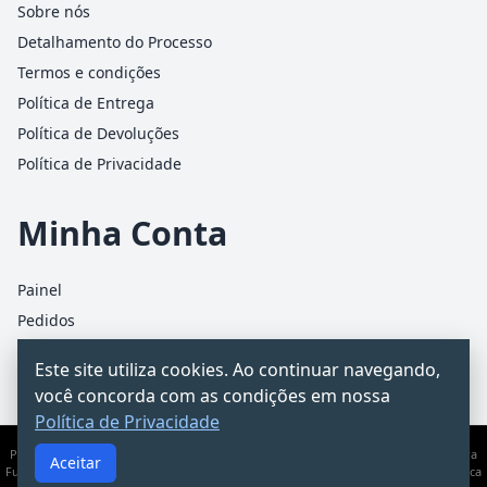
Sobre nós
Detalhamento do Processo
Termos e condições
Política de Entrega
Política de Devoluções
Política de Privacidade
Minha Conta
Painel
Pedidos
Detalhes da conta
Este site utiliza cookies. Ao continuar navegando,
Carrinho
você concorda com as condições em nossa
Política de Privacidade
PCChacur Intermediação · CNPJ 31.928.499/0001-25 · Rua James Holland, 95 – Barra
Aceitar
Funda, São Paulo/SP · Documento informativo — não substitui consultoria jurídica