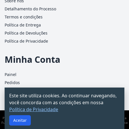
Sobre nós
Detalhamento do Processo
Termos e condições
Política de Entrega
Política de Devoluções
Política de Privacidade
Minha Conta
Painel
Pedidos
Detalhes da conta
Este site utiliza cookies. Ao continuar navegando,
Carrinho
você concorda com as condições em nossa
Política de Privacidade
PCChacur Intermediação · CNPJ 31.928.499/0001-25 · Rua James Holland, 95 – Barra
Aceitar
Funda, São Paulo/SP · Documento informativo — não substitui consultoria jurídica
ou contábil.