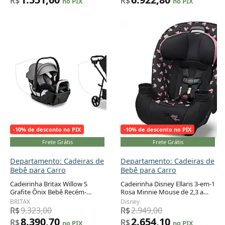
R$
R$
no PIX
no PIX
-10% de desconto no PIX
-10% de desconto no PIX
Frete Grátis
Frete Grátis
Departamento: Cadeiras de
Departamento: Cadeiras de
Bebê para Carro
Bebê para Carro
Cadeirinha Britax Willow S
Cadeirinha Disney Ellaris 3-em-1
Grafite Ônix Bebê Recém-
Rosa Minnie Mouse de 2,3 a
nascido com Base Alpine e
29,5 kg
BRITAX
Disney
Sistema ClickTight 1,8 a 13,6 kg
R$
9.323,00
R$
2.949,00
8.390,70
2.654,10
R$
R$
no PIX
no PIX