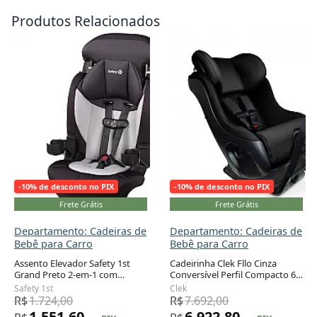
Produtos Relacionados
-10% de desconto no PIX
-10% de desconto no PIX
Frete Grátis
Frete Grátis
Departamento: Cadeiras de
Departamento: Cadeiras de
Bebê para Carro
Bebê para Carro
Assento Elevador Safety 1st
Cadeirinha Clek Fllo Cinza
Grand Preto 2-em-1 com
Conversível Perfil Compacto 6,4
Adicionar ao carrinho
Adicionar ao carrinho
Encosto 18 a 45 kg
a 29,5 kg
Safety 1st
Clek
R$
1.724,00
R$
7.692,00
1.551,60
6.922,80