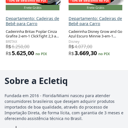
-10% de desconto no PIX
-10% de desconto no PIX
Frete Grátis
Frete Grátis
Departamento: Cadeiras de
Departamento: Cadeiras de
Bebê para Carro
Bebê para Carro
Cadeirinha Britax Poplar Cinza
Cadeirinha Disney Grow and Go
Grafite 2-em-1 ClickTight 2,3 a
Azul Escuro Minnie 3-em-1
29,5 kg
Recém-nascido a 45,4 kg
BRITAX
Disney
R$
6.250,00
R$
4.077,00
5.625,00
3.669,30
R$
R$
no PIX
no PIX
Sobre a Ecletiq
Fundada em 2016 - Florida/Miami nasceu para atender
consumidores brasileiros que desejam adquirir produtos
importados de boa qualidade, através do processo de
Importação Direta, de forma lícita, com garantia de 3 meses e
oferecendo assistência técnica no Brasil.