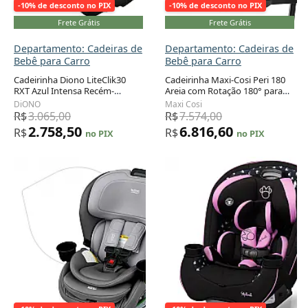
-10% de desconto no PIX
-10% de desconto no PIX
Frete Grátis
Frete Grátis
Departamento: Cadeiras de
Departamento: Cadeiras de
Bebê para Carro
Bebê para Carro
Cadeirinha Diono LiteClik30
Cadeirinha Maxi-Cosi Peri 180
RXT Azul Intensa Recém-
Areia com Rotação 180° para
Adicionar ao carrinho
Adicionar ao carrinho
nascido a 13,6 kg com Barra
Bebê de 1,8 a 13,6 kg
DiONO
Maxi Cosi
Antirrotação
R$
3.065,00
R$
7.574,00
2.758,50
6.816,60
R$
R$
no PIX
no PIX