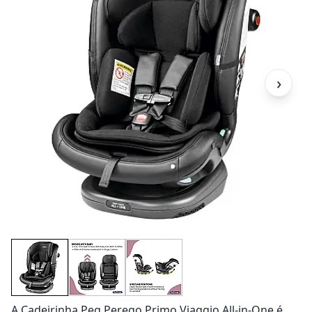
›
A Cadeirinha Peg Perego Primo Viaggio All-in-One é