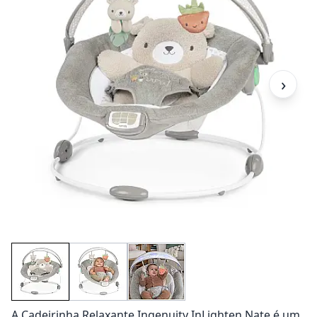
›
A Cadeirinha Relaxante Ingenuity InLighten Nate é um