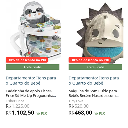
-10% de desconto no PIX
-10% de desconto no PIX
Frete Grátis
Frete Grátis
Departamento: Itens para
Departamento: Itens para
o Quarto do Bebê
o Quarto do Bebê
Cadeirinha de Apoio Fisher-
Máquina de Som Ruído para
Price Sit-Me-Up Preguicinha
Bebês Recém Nascidos com
Multicolorida Portátil até 11 kg
Luzes, TINY LOVE TO0620700,
Fisher Price
Tiny Love
Azul
R$
1.225,00
R$
520,00
1.102,50
468,00
R$
R$
no PIX
no PIX