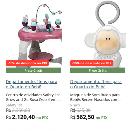
-10% de desconto no PIX
-10% de desconto no PIX
Frete Grátis
Frete Grátis
Departamento: Itens para
Departamento: Itens para
o Quarto do Bebê
o Quarto do Bebê
Centro de Atividades Safety 1st
Máquina de Som Ruído para
Grow and Go Rosa Oslo 4-em-1
Bebês Recém Nascidos com
Adicionar ao carrinho
Adicionar ao carrinho
Infantil 3 a 23 kg
Luzes, Macaco, VTECH BC8211,
Safety 1st
VTech
Branco
R$
2.356,00
R$
625,00
2.120,40
562,50
R$
R$
no PIX
no PIX