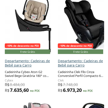
-10% de desconto no PIX
-10% de desconto no PIX
Frete Grátis
Frete Grátis
Departamento: Cadeiras de
Departamento: Cadeiras de
Bebê para Carro
Bebê para Carro
Cadeirinha Cybex Aton G2
Cadeirinha Clek Fllo Cinza
Swivel Bege Giratória 180° com
Conversível Perfil Compacto 6,4
Adicionar ao carrinho
Adicionar ao carrinho
Perna de Apoio 1,8 a 13,6 kg
a 29,5 kg
Cybex
Clek
R$
8.484,00
R$
7.748,00
7.635,60
6.973,20
R$
R$
no PIX
no PIX