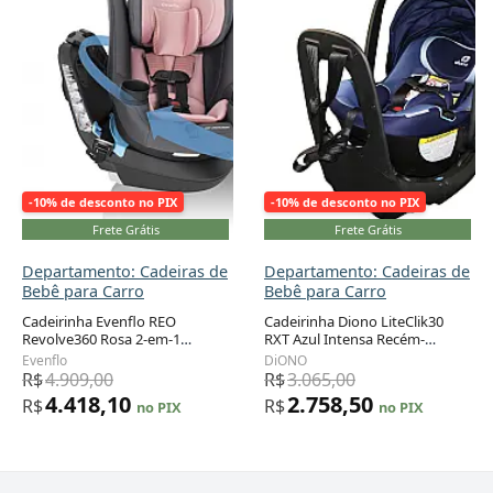
-10% de desconto no PIX
-10% de desconto no PIX
Frete Grátis
Frete Grátis
Departamento: Cadeiras de
Departamento: Cadeiras de
Bebê para Carro
Bebê para Carro
Cadeirinha Evenflo REO
Cadeirinha Diono LiteClik30
Revolve360 Rosa 2-em-1
RXT Azul Intensa Recém-
Rotação 360° 1,8 a 18,1 kg
nascido a 13,6 kg com Barra
Evenflo
DiONO
Antirrotação
R$
4.909,00
R$
3.065,00
4.418,10
2.758,50
R$
R$
no PIX
no PIX