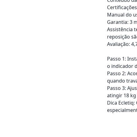
Certificaçõe
Manual do us
Garantia: 3 m
Assistência 
reposição sã
Avaliação: 4,
Passo 1: Inst
o indicador d
Passo 2: Aco
quando trav
Passo 3: Aju
atingir 18 
Dica Ecletiq
especialment
Adicionar ao ca