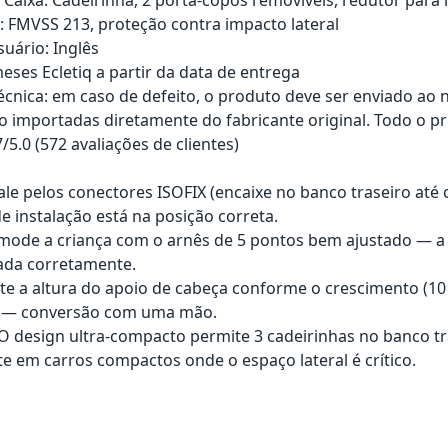
s: FMVSS 213, proteção contra impacto lateral
uário: Inglês
eses Ecletiq a partir da data de entrega
técnica: em caso de defeito, o produto deve ser enviado ao 
o importadas diretamente do fabricante original. Todo o pr
7/5.0 (572 avaliações de clientes)
ale pelos conectores ISOFIX (encaixe no banco traseiro até 
e instalação está na posição correta.
mode a criança com o arnês de 5 pontos bem ajustado — a
ada corretamente.
ste a altura do apoio de cabeça conforme o crescimento (1
kg — conversão com uma mão.
: O design ultra-compacto permite 3 cadeirinhas no banco t
e em carros compactos onde o espaço lateral é crítico.
rrinho
Adicionar ao carrinho
Adici