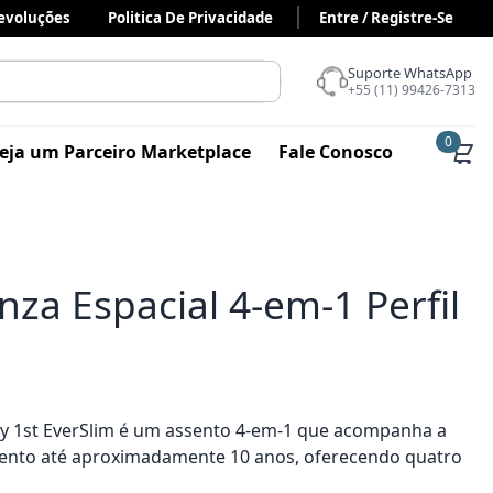
Devoluções
Politica De Privacidade
Entre / Registre-Se
Suporte WhatsApp
+55 (11) 99426-7313
0
eja um Parceiro Marketplace
Fale Conosco
nza Espacial 4-em-1 Perfil
ty 1st EverSlim é um assento 4-em-1 que acompanha a
mento até aproximadamente 10 anos, oferecendo quatro