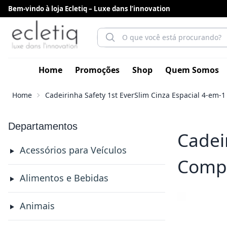
Bem-vindo à loja Ecletiq – Luxe dans l’innovation
Home
Promoções
Shop
Quem Somos
Home
Cadeirinha Safety 1st EverSlim Cinza Espacial 4-em-1 
Departamentos
Cadei
Acessórios para Veículos
Compa
Alimentos e Bebidas
Animais