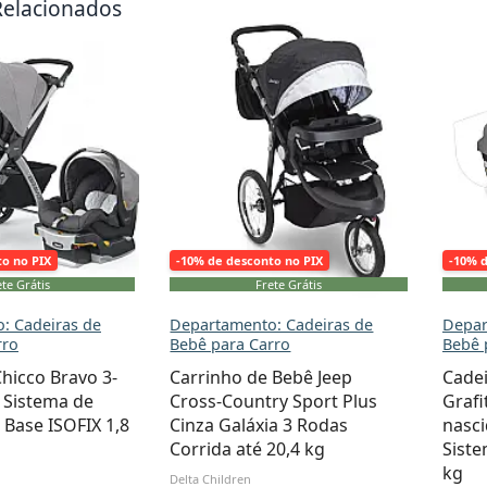
Relacionados
to no PIX
-10% de desconto no PIX
-10% 
te Grátis
Frete Grátis
: Cadeiras de
Departamento: Cadeiras de
Depar
rro
Bebê para Carro
Bebê 
hicco Bravo 3-
Carrinho de Bebê Jeep
Cadei
 Sistema de
Cross-Country Sport Plus
Grafi
Base ISOFIX 1,8
Cinza Galáxia 3 Rodas
nasci
Corrida até 20,4 kg
Siste
kg
Delta Children