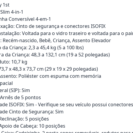
y 1st
Slim 4-in-1
inha Conversível 4-em-1
ixação: Cinto de segurança e conectores ISOFIX
stalação: Voltada para o vidro traseiro e voltada para o pai
: Recém-nascido, Bebê, Criança, Assento Elevador
 da Criança: 2,3 a 45,4 kg (5 a 100 lbs)
ra da Criança: 48,3 a 132,1 cm (19 a 52 polegadas)
uto: 10,7 kg
,7 x 48,3 x 73,7 cm (29 x 19 x 29 polegadas)
 Assento: Poliéster com espuma com memória
pacial
ral (SIP): Sim
 Arnês de 5 pontos
ade ISOFIX: Sim - Verifique se seu veículo possui conectore
ade Cinto de Segurança: Sim
Reclinação: 5 posições
Apoio de Cabeça: 10 posições
Caixa: Cadeirinha, 2 porta-copos removíveis, redutor para