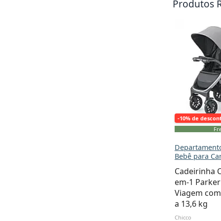
Produtos 
-10% de descon
Fre
Departamento
Bebê para Ca
Cadeirinha C
em-1 Parker
Viagem com 
a 13,6 kg
Chicco