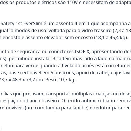
os os produtos elétricos são 110V e necessitam de adapta
 Safety 1st EverSlim é um assento 4-em-1 que acompanha 
atro modos de uso: voltada para o vidro traseiro (2,3 a 18,1
 encosto e assento elevador sem encosto (18,1 a 45,4 kg).
 cinto de segurança ou conectores ISOFIX, apresentando de
os), permitindo instalar 3 cadeirinhas lado a lado na maio
elho para verde quando a fivela do arnês está corretament
fitas, base reclinável em 5 posições, apoio de cabeça ajus
,7 x 48,3 x 73,7 cm. Peso: 10,7 kg.
amílias que precisam transportar múltiplas crianças ou de
 espaço no banco traseiro. O tecido antimicrobiano removív
removíveis (um com tampa para lanche) e redutor para recém
: