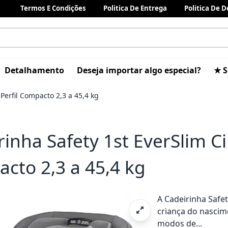
Termos E Condições
Politica De Entrega
Politica De 
Detalhamento
Deseja importar algo especial?
★ S
Perfil Compacto 2,3 a 45,4 kg
rinha Safety 1st EverSlim Ci
cto 2,3 a 45,4 kg
A Cadeirinha Safe
criança do nasci
modos de...