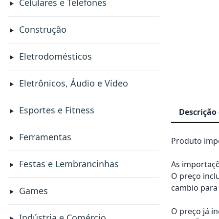
Celulares e Telefones
Construção
Eletrodomésticos
Eletrônicos, Áudio e Vídeo
Esportes e Fitness
Descrição
Ferramentas
Produto impo
Festas e Lembrancinhas
As importaçõ
O preço incl
cambio para 
Games
O preço já i
Indústria e Comércio