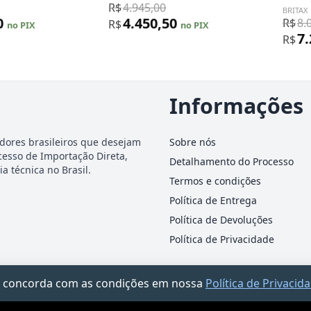
R$
4.945,00
BRITAX
0
4.450,50
R$
8.
R$
no PIX
no PIX
7
R$
Informações
dores brasileiros que desejam
Sobre nós
cesso de Importação Direta,
Detalhamento do Processo
a técnica no Brasil.
Termos e condições
Política de Entrega
Política de Devoluções
Política de Privacidade
ocê concorda com as condições em nossa
Política de Privacid
-25 · Rua James Holland, 95 – Barra Funda, São Paulo/SP · Documento informativo — n