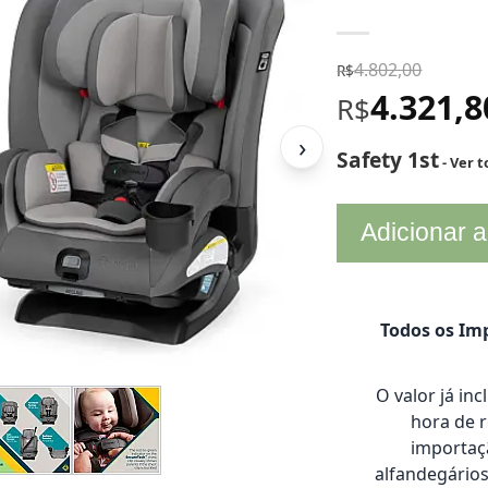
4.802,00
R$
4.321,
R$
›
Safety 1st
- Ver 
Adicionar a
Todos os Imp
O valor já in
hora de 
importaçã
alfandegário