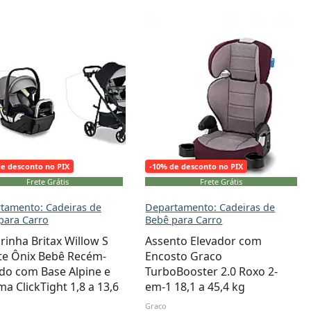
de desconto no PIX
-10% de desconto no PIX
Frete Grátis
Frete Grátis
tamento: Cadeiras de
Departamento: Cadeiras de
para Carro
Bebê para Carro
rinha Britax Willow S
Assento Elevador com
te Ônix Bebê Recém-
Encosto Graco
do com Base Alpine e
TurboBooster 2.0 Roxo 2-
ma ClickTight 1,8 a 13,6
em-1 18,1 a 45,4 kg
Graco