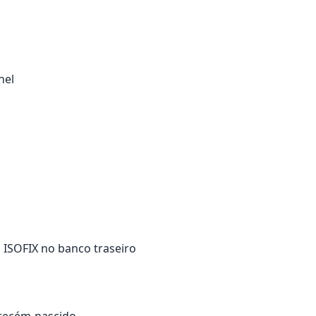
nel
s ISOFIX no banco traseiro
 recém-nascido