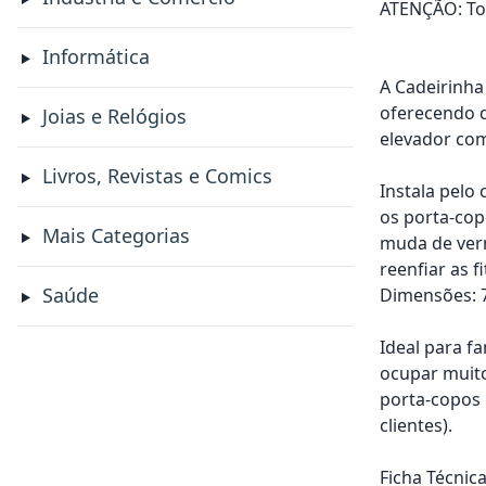
ATENÇÃO: Tod
Informática
A Cadeirinha
oferecendo qu
Joias e Relógios
elevador com
Livros, Revistas e Comics
Instala pelo
os porta-cop
Mais Categorias
muda de verm
reenfiar as 
Saúde
Dimensões: 73
Ideal para f
ocupar muito
porta-copos 
clientes).
Ficha Técnica