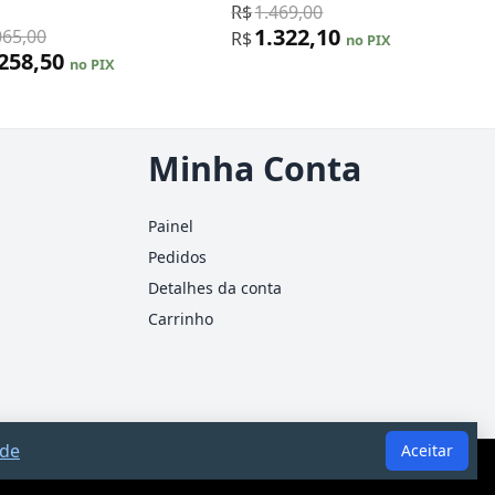
R$
1.469,00
1.322,10
065,00
R$
no PIX
.258,50
no PIX
Minha Conta
Painel
Pedidos
Detalhes da conta
Carrinho
ade
Aceitar
ão substitui consultoria jurídica ou contábil.