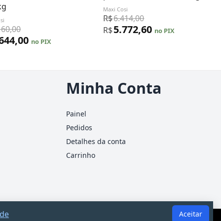
kg
Maxi Cosi
R$
6.414,00
si
5.772,60
160,00
R$
no PIX
.644,00
no PIX
Minha Conta
Painel
Pedidos
Detalhes da conta
Carrinho
ade
Aceitar