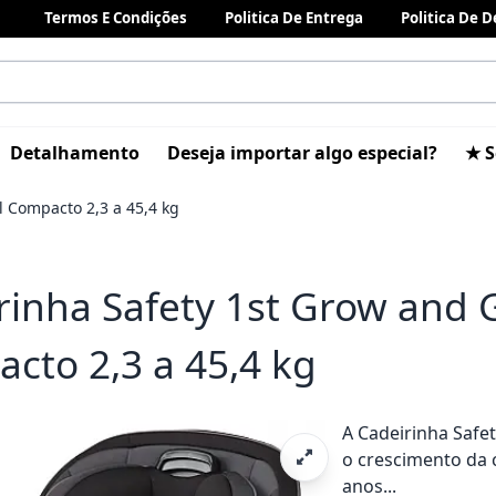
Termos E Condições
Politica De Entrega
Politica De 
Detalhamento
Deseja importar algo especial?
★ S
l Compacto 2,3 a 45,4 kg
rinha Safety 1st Grow and G
cto 2,3 a 45,4 kg
A Cadeirinha Saf
o crescimento da
anos...