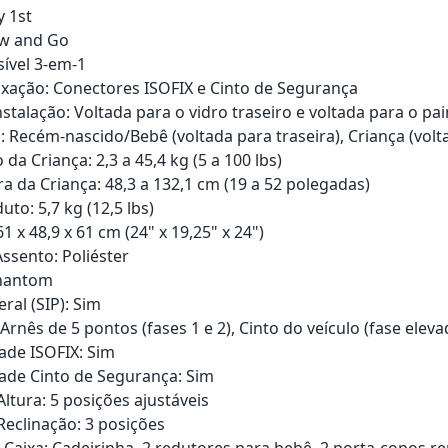
y 1st
w and Go
sível 3-em-1
ixação: Conectores ISOFIX e Cinto de Segurança
stalação: Voltada para o vidro traseiro e voltada para o pai
: Recém-nascido/Bebê (voltada para traseira), Criança (volt
 da Criança: 2,3 a 45,4 kg (5 a 100 lbs)
ra da Criança: 48,3 a 132,1 cm (19 a 52 polegadas)
to: 5,7 kg (12,5 lbs)
 x 48,9 x 61 cm (24" x 19,25" x 24")
Assento: Poliéster
Phantom
ral (SIP): Sim
Arnês de 5 pontos (fases 1 e 2), Cinto do veículo (fase eleva
ade ISOFIX: Sim
ade Cinto de Segurança: Sim
ltura: 5 posições ajustáveis
Reclinação: 3 posições
Caixa: Cadeirinha, 2 redutores para bebê, 2 porta-copos r