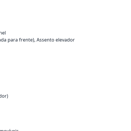
nel
ada para frente), Assento elevador
dor)
emovíveis