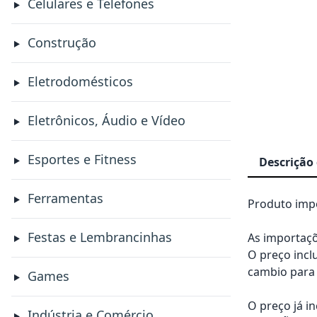
Celulares e Telefones
Construção
Eletrodomésticos
Eletrônicos, Áudio e Vídeo
Esportes e Fitness
Descrição
Ferramentas
Produto impo
Festas e Lembrancinhas
As importaçõ
O preço incl
cambio para 
Games
O preço já i
Indústria e Comércio