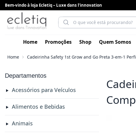
Bem-vindo à loja Ecletiq – Luxe dans l’innovation
Home
Promoções
Shop
Quem Somos
Home
Cadeirinha Safety 1st Grow and Go Preta 3-em-1 Perfi
Departamentos
Cadei
Acessórios para Veículos
Compa
Alimentos e Bebidas
Animais