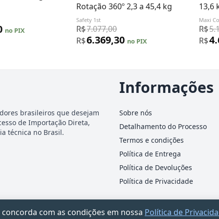
Rotação 360º 2,3 a 45,4 kg
13,6 
Safety 1st
Maxi Co
0
R$
7.077,00
R$
5.
no PIX
6.369,30
4
R$
R$
no PIX
Informações
dores brasileiros que desejam
Sobre nós
cesso de Importação Direta,
Detalhamento do Processo
a técnica no Brasil.
Termos e condições
Política de Entrega
Política de Devoluções
Política de Privacidade
ocê concorda com as condições em nossa
Política de Privacid