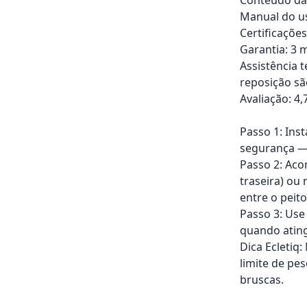
Manual do us
Certificaçõe
Garantia: 3 m
Assistência 
reposição sã
Avaliação: 4,
Passo 1: Ins
segurança — 
Passo 2: Aco
traseira) ou
entre o peito
Passo 3: Use
quando ating
Dica Ecletiq
limite de pe
bruscas.
Adicionar ao ca