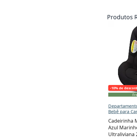
Produtos 
-10% de descon
Fre
Departamento
Bebê para Ca
Cadeirinha 
Azul Marinh
Ultraliviana 