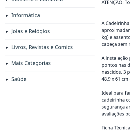
ATENÇÃO: Tod
Informática
A Cadeirinha
aproximadamen
Joias e Relógios
kg) e assent
cabeça sem re
Livros, Revistas e Comics
A instalação
Mais Categorias
pontos nas du
nascidos, 3 
Saúde
48,9 x 61 cm
Ideal para f
cadeirinha c
segurança am
avaliações po
Ficha Técnica