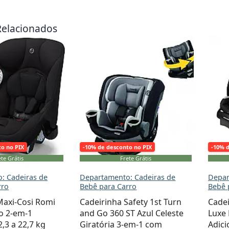
Relacionados
to no PIX
-10% de desconto no PIX
-10% 
te Grátis
Frete Grátis
: Cadeiras de
Departamento: Cadeiras de
Depar
rro
Bebê para Carro
Bebê 
Maxi-Cosi Romi
Cadeirinha Safety 1st Turn
Cadei
o 2-em-1
and Go 360 ST Azul Celeste
Luxe
2,3 a 22,7 kg
Giratória 3-em-1 com
Adici