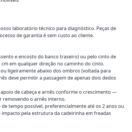
nosso laboratório técnico para diagnóstico. Peças de
ocesso de garantia é sem custo ao cliente.
ssento e encosto do banco traseiro) ou pelo cinto de
5 cm em qualquer direção no caminho do cinto.
 ou ligeiramente abaixo dos ombros (voltada para
arnês deve permitir a passagem de apenas dois dedos
do apoio de cabeça e arnês conforme o crescimento —
or removendo o arnês interno.
o de tempo possível, preferencialmente até os 2 anos ou
do impacto pela estrutura da cadeirinha em freadas
onar ao carrinho
Adicionar ao carrinho