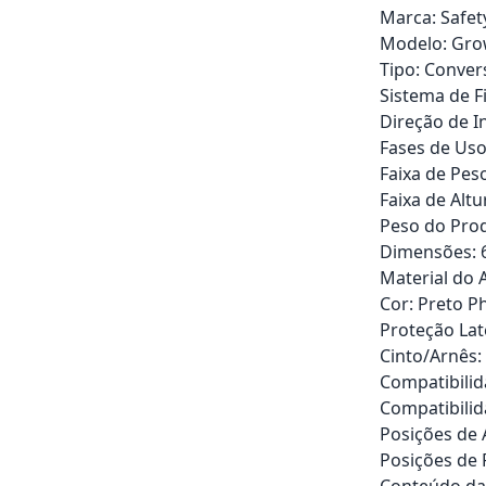
Marca: Safet
Modelo: Gro
Tipo: Conver
Sistema de F
Direção de In
Fases de Uso
Faixa de Peso
Faixa de Altu
Peso do Produ
Dimensões: 61
Material do 
Cor: Preto 
Proteção Late
Cinto/Arnês: 
Compatibilid
Compatibilid
Posições de A
Posições de 
Conteúdo da 