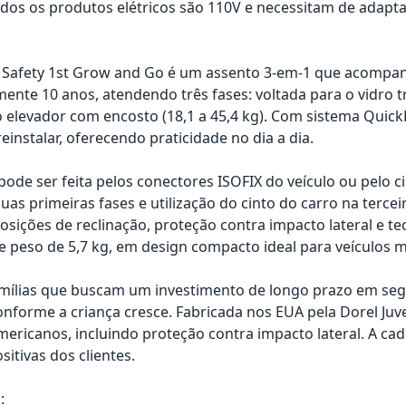
os os produtos elétricos são 110V e necessitam de adapta
 Safety 1st Grow and Go é um assento 3-em-1 que acompan
te 10 anos, atendendo três fases: voltada para o vidro tras
o elevador com encosto (18,1 a 45,4 kg). Com sistema QuickF
instalar, oferecendo praticidade no dia a dia.
 pode ser feita pelos conectores ISOFIX do veículo ou pelo 
as primeiras fases e utilização do cinto do carro na tercei
posições de reclinação, proteção contra impacto lateral e t
 e peso de 5,7 kg, em design compacto ideal para veículos 
amílias que buscam um investimento de longo prazo em segu
onforme a criança cresce. Fabricada nos EUA pela Dorel Juv
ericanos, incluindo proteção contra impacto lateral. A cad
sitivas dos clientes.
: