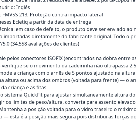
uário: Inglês
s: FMVSS 213, Proteção contra impacto lateral
eses Ecletiq a partir da data de entrega
técnica: em caso de defeito, o produto deve ser enviado ao 
o importadas diretamente do fabricante original. Todo o pr
7/5.0 (34.558 avaliações de clientes)
tale pelos conectores ISOFIX (encontrados na dobra entre a
verifique se o movimento da cadeirinha não ultrapassa 2,
mode a criança com o arnês de 5 pontos ajustado na altura
 na altura ou acima dos ombros (voltada para frente) — o 
 da criança e as fitas.
 o sistema QuickFit para ajustar simultaneamente altura 
ir os limites de peso/altura, converta para assento elevad
: Mantenha a posição voltada para o vidro traseiro o máxim
so — esta é a posição mais segura pois distribui as forças 
rrinho
Adicionar ao carrinho
Adici