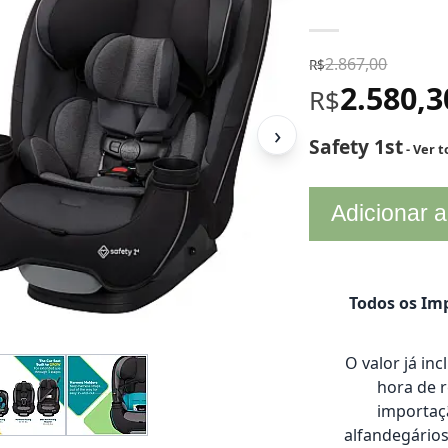
2.867,00
R$
2.580,
R$
›
Safety 1st
- Ver 
Adicionar a
Todos os Imp
O valor já in
hora de 
importaçã
alfandegário