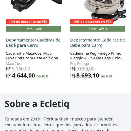
-10% de desconto no PIX
-10% de desconto no PIX
Frete Grátis
Frete Grátis
Departamento: Cadeiras de
Departamento: Cadeiras de
Bebê para Carro
Bebê para Carro
Cadeirinha Maxi-Cosi Mico
Cadeirinha Peg Perego Primo
Luxe Preta com Base Adicional
Viaggio All-in-One Bege Tudo-
Recém-nascido a 13,6 kg
em-Um Recém-nascido a 54 kg
Maxi Cosi
Peg Perego
R$
5.160,00
R$
9.659,00
4.644,00
8.693,10
R$
R$
no PIX
no PIX
Sobre a Ecletiq
Fundada em 2016 - Florida/Miami nasceu para atender
consumidores brasileiros que desejam adquirir produtos
importados de boa qualidade, através do processo de