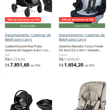
-10% de desconto no PIX
-10% de desconto no PIX
Frete Grátis
Frete Grátis
Departamento: Cadeiras de
Departamento: Cadeiras de
Bebê para Carro
Bebê para Carro
Cadeirinha Joie Rue Preta
Assento Elevador Cosco Finale
Sistema de Viagem 4-em-1 com
DX Arco-Íris 2-em-1 Voltado
Adicionar ao carrinho
Adicionar ao carrinho
Base e Carrinho 1,8 a 13,6 kg
para Painel 18 a 45 kg
Joie
Cosco
R$
8.724,00
R$
1.838,00
7.851,60
1.654,20
R$
R$
no PIX
no PIX