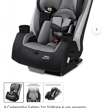
›
A Cadeirinha Safety 1st TriMate é um assento