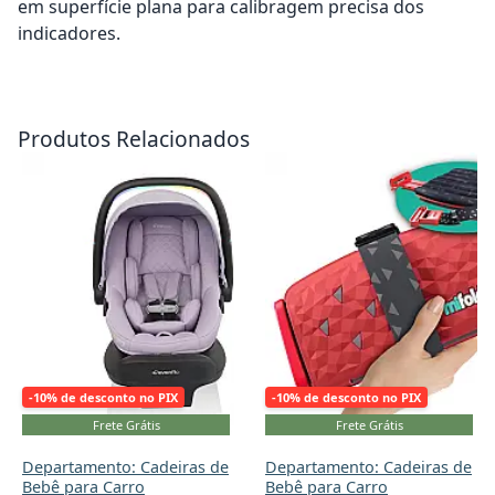
em superfície plana para calibragem precisa dos
indicadores.
Adicionar ao carrinho
Adicionar ao carrinho
Produtos Relacionados
-10% de desconto no PIX
-10% de desconto no PIX
Frete Grátis
Frete Grátis
Departamento: Cadeiras de
Departamento: Cadeiras de
Bebê para Carro
Bebê para Carro