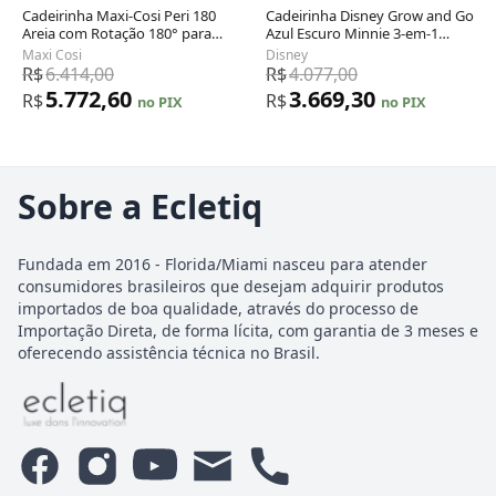
Cadeirinha Maxi-Cosi Peri 180
Cadeirinha Disney Grow and Go
Areia com Rotação 180° para
Azul Escuro Minnie 3-em-1
Bebê de 1,8 a 13,6 kg
Recém-nascido a 45,4 kg
Maxi Cosi
Disney
R$
6.414,00
R$
4.077,00
5.772,60
3.669,30
R$
R$
no PIX
no PIX
Sobre a Ecletiq
Fundada em 2016 - Florida/Miami nasceu para atender
consumidores brasileiros que desejam adquirir produtos
importados de boa qualidade, através do processo de
Importação Direta, de forma lícita, com garantia de 3 meses e
oferecendo assistência técnica no Brasil.