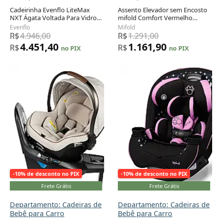
Cadeirinha Evenflo LiteMax
Assento Elevador sem Encosto
NXT Ágata Voltada Para Vidro
mifold Comfort Vermelho
Adicionar ao carrinho
Adicionar ao carrinho
Traseiro com Tecnologia
Corrida Portátil Grab-and-Go 18
Evenflo
Mifold
SensorySoothe 1,4 a 13,6 kg
a 45 kg
R$
4.946,00
R$
1.291,00
4.451,40
1.161,90
R$
R$
no PIX
no PIX
-10% de desconto no PIX
-10% de desconto no PIX
Frete Grátis
Frete Grátis
Departamento: Cadeiras de
Departamento: Cadeiras de
Bebê para Carro
Bebê para Carro