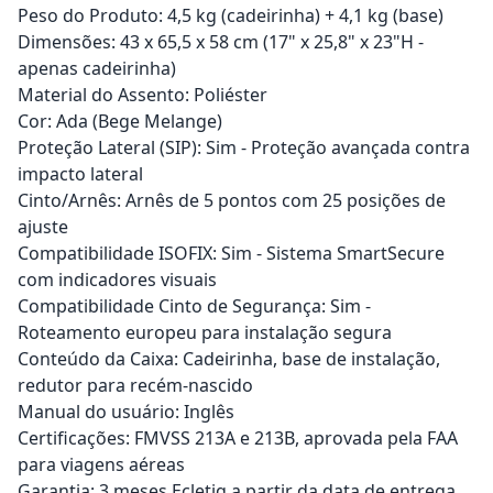
Peso do Produto: 4,5 kg (cadeirinha) + 4,1 kg (base)
Dimensões: 43 x 65,5 x 58 cm (17" x 25,8" x 23"H -
apenas cadeirinha)
Material do Assento: Poliéster
Cor: Ada (Bege Melange)
Proteção Lateral (SIP): Sim - Proteção avançada contra
impacto lateral
Cinto/Arnês: Arnês de 5 pontos com 25 posições de
ajuste
Compatibilidade ISOFIX: Sim - Sistema SmartSecure
com indicadores visuais
Compatibilidade Cinto de Segurança: Sim -
Roteamento europeu para instalação segura
Conteúdo da Caixa: Cadeirinha, base de instalação,
redutor para recém-nascido
Manual do usuário: Inglês
Certificações: FMVSS 213A e 213B, aprovada pela FAA
para viagens aéreas
Garantia: 3 meses Ecletiq a partir da data de entrega