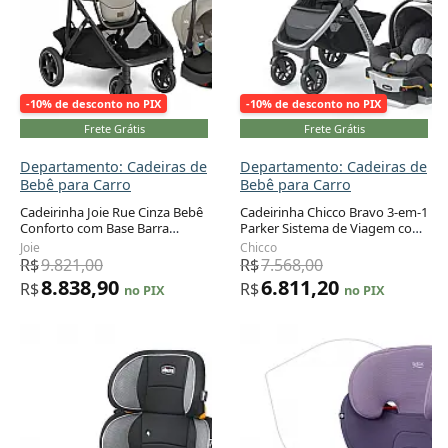
-10% de desconto no PIX
-10% de desconto no PIX
Frete Grátis
Frete Grátis
Departamento: Cadeiras de
Departamento: Cadeiras de
Bebê para Carro
Bebê para Carro
Cadeirinha Joie Rue Cinza Bebê
Cadeirinha Chicco Bravo 3-em-1
Conforto com Base Barra
Parker Sistema de Viagem com
Adicionar ao carrinho
Adicionar ao carrinho
Antirrotação 1,8 a 13,6 kg
Base ISOFIX 1,8 a 13,6 kg
Joie
Chicco
R$
9.821,00
R$
7.568,00
8.838,90
6.811,20
R$
R$
no PIX
no PIX