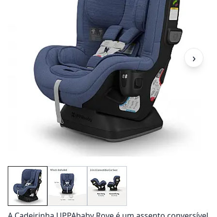
›
A Cadeirinha UPPAbaby Rove é um assento conversível