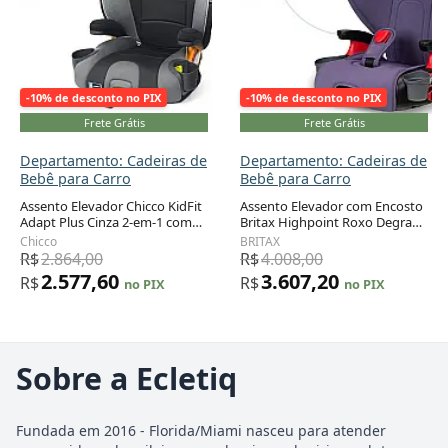
-10% de desconto no PIX
-10% de desconto no PIX
Frete Grátis
Frete Grátis
Departamento: Cadeiras de
Departamento: Cadeiras de
Bebê para Carro
Bebê para Carro
Assento Elevador Chicco KidFit
Assento Elevador com Encosto
Adapt Plus Cinza 2-em-1 com
Britax Highpoint Roxo Degradê
Encosto 18 a 50 kg
Conversível 18 a 54 kg
Chicco
BRITAX
R$
2.864,00
R$
4.008,00
2.577,60
3.607,20
R$
R$
no PIX
no PIX
Sobre a Ecletiq
Fundada em 2016 - Florida/Miami nasceu para atender