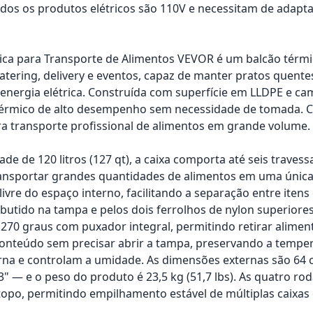
os os produtos elétricos são 110V e necessitam de adapta
ica para Transporte de Alimentos VEVOR é um balcão térmic
catering, delivery e eventos, capaz de manter pratos quentes
nergia elétrica. Construída com superfície em LLDPE e ca
érmico de alto desempenho sem necessidade de tomada. Co
ara transporte profissional de alimentos em grande volume.
de de 120 litros (127 qt), a caixa comporta até seis traves
ransportar grandes quantidades de alimentos em uma única 
ivre do espaço interno, facilitando a separação entre itens 
utido na tampa e pelos dois ferrolhos de nylon superiore
 270 graus com puxador integral, permitindo retirar aliment
 conteúdo sem precisar abrir a tampa, preservando a temper
rna e controlam a umidade. As dimensões externas são 64 cm 
83" — e o peso do produto é 23,5 kg (51,7 lbs). As quatro 
topo, permitindo empilhamento estável de múltiplas caixa