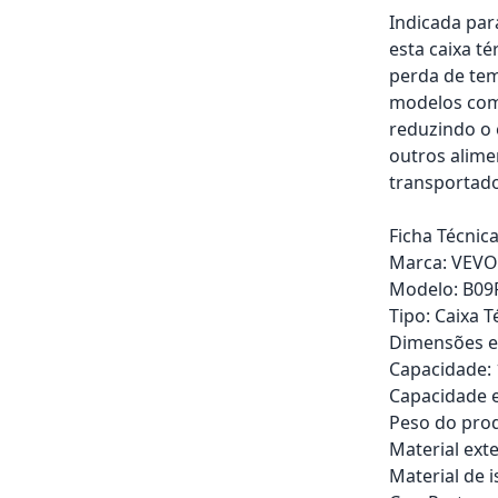
Indicada par
esta caixa t
perda de tem
modelos comp
reduzindo o 
outros alime
transportado
Ficha Técnica
Marca: VEV
Modelo: B0
Tipo: Caixa 
Dimensões ext
Capacidade: 1
Capacidade e
Peso do produ
Material exte
Material de 