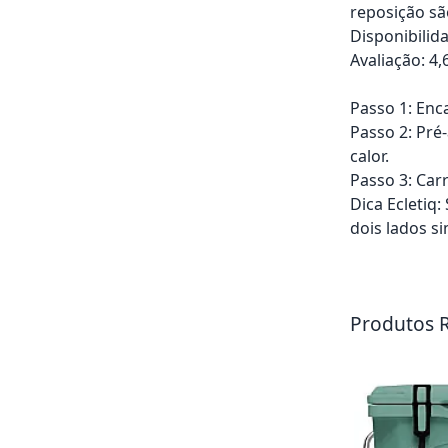
reposição sã
Disponibilid
Avaliação: 4,
Passo 1: Enca
Passo 2: Pré
calor.
Passo 3: Car
Dica Ecletiq
dois lados s
Adicionar ao ca
Produtos 