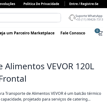
Devoluções
Politica De Privacidade
Entre / Registre-Se
Suporte WhatsApp
+55 (11) 99426-7313
0
eja um Parceiro Marketplace
Fale Conosco
de Alimentos VEVOR 120L
Frontal
ara Transporte de Alimentos VEVOR é um balcão térmico
 capacidade, projetado para serviços de catering...