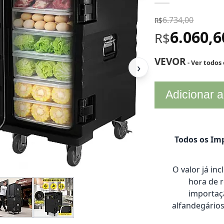
6.734,00
R$
6.060,
R$
VEVOR
- Ver todos
›
Adicionar a
Todos os Imp
O valor já in
hora de 
importaçã
alfandegário