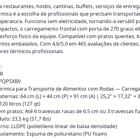
a restaurantes, hotéis, cantinas, buffets, serviços de entr
érmica é a escolha de profissionais que precisam transpor
peratura. Funciona sem eletricidade, tornando-a versátil
actos, o carregamento frontal com porta de 270 graus el
esforço físico da equipe. Compatível com pratos quentes, b
ntos embalados. Com 4,6/5.0 em 465 avaliações de clientes
res térmicos profissionais.
:
OR
9PQPSXBV
Térmica para Transporte de Alimentos com Rodas — Carreg
ernas: 64 cm (L) × 44 cm (P) × 91 cm (A) | 25,2" × 17,32" × 
20 litros (127 qt)
m pratos: Até 6 travessas rasas de 6,5 cm ou 3 travessas f
to: 23,5 kg (51,7 lbs)
rno: LLDPE (polietileno linear de baixa densidade)
isolamento: Espuma de poliuretano (PU foam)