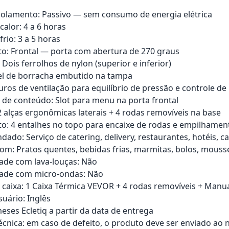
solamento: Passivo — sem consumo de energia elétrica
calor: 4 a 6 horas
rio: 3 a 5 horas
: Frontal — porta com abertura de 270 graus
Dois ferrolhos de nylon (superior e inferior)
el de borracha embutido na tampa
Furos de ventilação para equilíbrio de pressão e controle d
o de conteúdo: Slot para menu na porta frontal
2 alças ergonômicas laterais + 4 rodas removíveis na base
: 4 entalhes no topo para encaixe de rodas e empilhament
ado: Serviço de catering, delivery, restaurantes, hotéis, c
om: Pratos quentes, bebidas frias, marmitas, bolos, mouss
ade com lava-louças: Não
dade com micro-ondas: Não
caixa: 1 Caixa Térmica VEVOR + 4 rodas removíveis + Manu
uário: Inglês
eses Ecletiq a partir da data de entrega
técnica: em caso de defeito, o produto deve ser enviado ao 