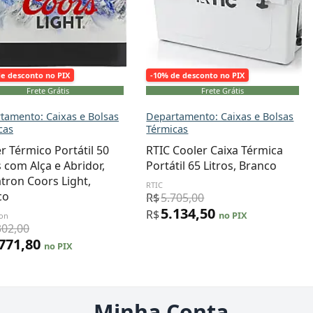
de desconto no PIX
-10% de desconto no PIX
Frete Grátis
Frete Grátis
tamento: Caixas e Bolsas
Departamento: Caixas e Bolsas
cas
Térmicas
r Térmico Portátil 50
RTIC Cooler Caixa Térmica
s com Alça e Abridor,
Portátil 65 Litros, Branco
tron Coors Light,
RTIC
co
R$
5.705,00
5.134,50
R$
no PIX
ron
302,00
.771,80
no PIX
Minha Conta