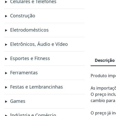
Celulares e Telefones
Construção
Eletrodomésticos
Eletrônicos, Áudio e Vídeo
Esportes e Fitness
Descrição
Ferramentas
Produto impo
Festas e Lembrancinhas
As importaçõ
O preço incl
cambio para 
Games
O preço já i
Indústria e Comércio