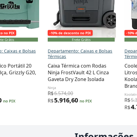
to no PIX
-10% de desconto no PIX
-10% 
te Grátis
Frete Grátis
: Caixas e Bolsas
Departamento: Caixas e Bolsas
Depar
Térmicas
Térmi
co Portátil 20
Caixa Térmica com Rodas
Coole
lça, Grizzly G20,
Ninja FrostVault 42 L Cinza
Litro
Gaveta Dry Zone Isolada
Koola
Bran
Ninja
R$
6.574,00
Koolat
0
5.916,60
R$
5.
R$
no PIX
no PIX
4
R$
Informações