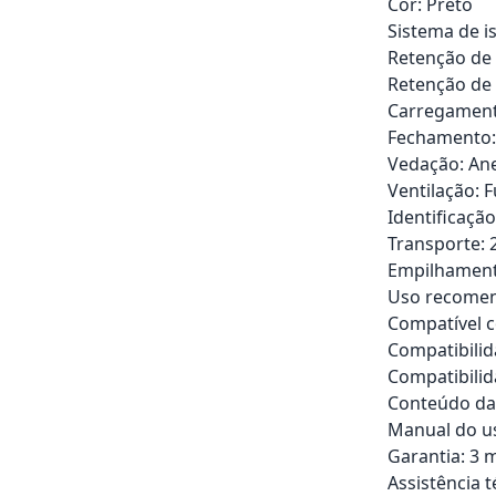
Cor: Preto
Sistema de i
Retenção de 
Retenção de f
Carregamento
Fechamento: 
Vedação: An
Ventilação: 
Identificaçã
Transporte: 
Empilhamento
Uso recomend
Compatível c
Compatibilid
Compatibili
Conteúdo da 
Manual do us
Garantia: 3 m
Assistência 