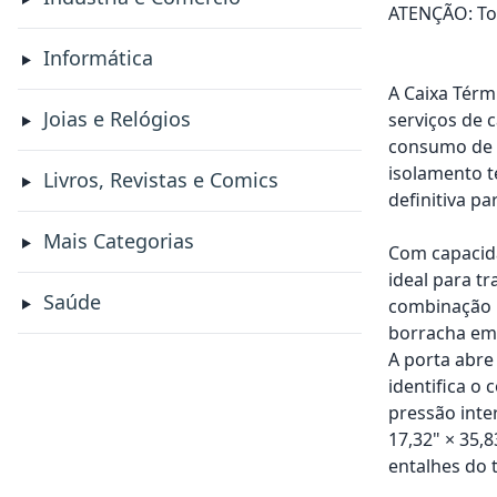
ATENÇÃO: Tod
Informática
A Caixa Térm
Joias e Relógios
serviços de 
consumo de e
isolamento t
Livros, Revistas e Comics
definitiva p
Mais Categorias
Com capacida
ideal para t
Saúde
combinação l
borracha emb
A porta abre
identifica o
pressão inte
17,32" × 35,
entalhes do 