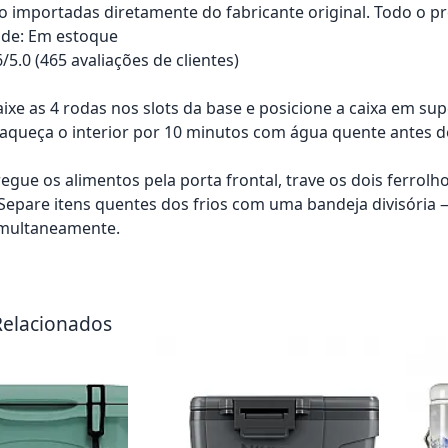
o importadas diretamente do fabricante original. Todo o pr
ade: Em estoque
6/5.0 (465 avaliações de clientes)
ixe as 4 rodas nos slots da base e posicione a caixa em sup
-aqueça o interior por 10 minutos com água quente antes de
regue os alimentos pela porta frontal, trave os dois ferrolh
: Separe itens quentes dos frios com uma bandeja divisória
imultaneamente.
rrinho
Adicionar ao carrinho
Adici
Relacionados