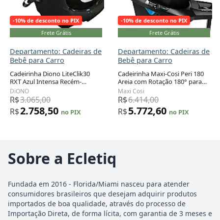
-10% de desconto no PIX
-10% de desconto no PIX
Frete Grátis
Frete Grátis
Departamento: Cadeiras de
Departamento: Cadeiras de
Bebê para Carro
Bebê para Carro
Cadeirinha Diono LiteClik30
Cadeirinha Maxi-Cosi Peri 180
RXT Azul Intensa Recém-
Areia com Rotação 180° para
nascido a 13,6 kg com Barra
Bebê de 1,8 a 13,6 kg
DiONO
Maxi Cosi
Antirrotação
R$
3.065,00
R$
6.414,00
2.758,50
5.772,60
R$
R$
no PIX
no PIX
Sobre a Ecletiq
Fundada em 2016 - Florida/Miami nasceu para atender
consumidores brasileiros que desejam adquirir produtos
importados de boa qualidade, através do processo de
Importação Direta, de forma lícita, com garantia de 3 meses e