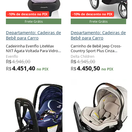
-10% de desconto no PIX
-10% de desconto no PIX
Frete Grátis
Frete Grátis
Departamento: Cadeiras de
Departamento: Cadeiras de
Bebê para Carro
Bebê para Carro
Cadeirinha Evenflo LiteMax
Carrinho de Bebê Jeep Cross-
NXT Ágata Voltada Para Vidro
Country Sport Plus Cinza
Adicionar ao carrinho
Adicionar ao carrinho
Traseiro com Tecnologia
Galáxia 3 Rodas Corrida até
Evenflo
Delta Children
SensorySoothe 1,4 a 13,6 kg
20,4 kg
R$
4.946,00
R$
4.945,00
4.451,40
4.450,50
R$
R$
no PIX
no PIX