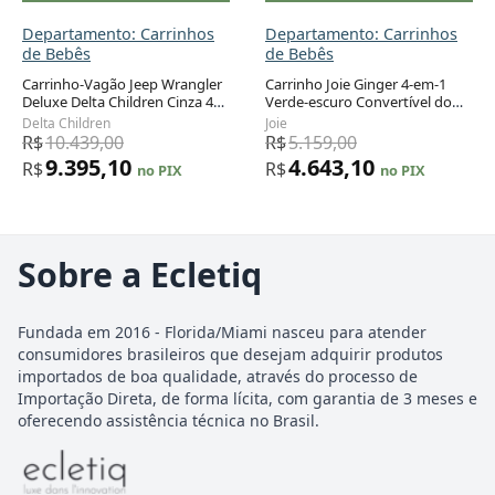
Departamento: Carrinhos
Departamento: Carrinhos
de Bebês
de Bebês
Carrinho-Vagão Jeep Wrangler
Carrinho Joie Ginger 4-em-1
Deluxe Delta Children Cinza 4
Verde-escuro Convertível do
Lugares Conversível 6 Meses a
Nascimento até 22,7 kg
Delta Children
Joie
42 Polegadas
R$
10.439,00
R$
5.159,00
9.395,10
4.643,10
R$
R$
no PIX
no PIX
Sobre a Ecletiq
Fundada em 2016 - Florida/Miami nasceu para atender
consumidores brasileiros que desejam adquirir produtos
importados de boa qualidade, através do processo de
Importação Direta, de forma lícita, com garantia de 3 meses e
oferecendo assistência técnica no Brasil.