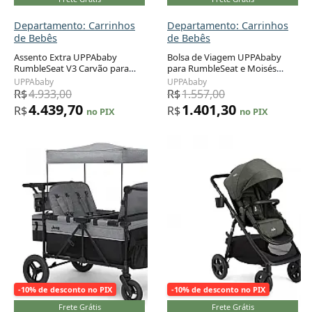
Departamento: Carrinhos
Departamento: Carrinhos
de Bebês
de Bebês
Assento Extra UPPAbaby
Bolsa de Viagem UPPAbaby
RumbleSeat V3 Carvão para
para RumbleSeat e Moisés
Adicionar ao carrinho
Adicionar ao carrinho
Vista V2/V3 Duplo 3 Meses a 18
Preta Proteção TravelSafe
UPPAbaby
UPPAbaby
kg
R$
4.933,00
R$
1.557,00
4.439,70
1.401,30
R$
R$
no PIX
no PIX
-10% de desconto no PIX
-10% de desconto no PIX
Frete Grátis
Frete Grátis