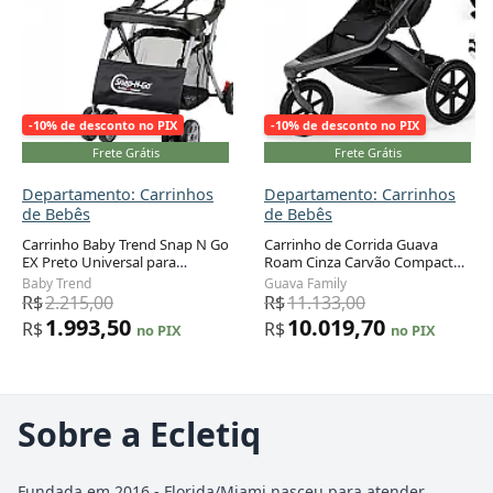
-10% de desconto no PIX
-10% de desconto no PIX
Frete Grátis
Frete Grátis
Departamento: Carrinhos
Departamento: Carrinhos
de Bebês
de Bebês
Carrinho Baby Trend Snap N Go
Carrinho de Corrida Guava
EX Preto Universal para
Roam Cinza Carvão Compacto
Cadeirinha de Bebê até 20,4 kg
com Dobra 3D até 27,2 kg
Baby Trend
Guava Family
R$
2.215,00
R$
11.133,00
1.993,50
10.019,70
R$
R$
no PIX
no PIX
Sobre a Ecletiq
Fundada em 2016 - Florida/Miami nasceu para atender