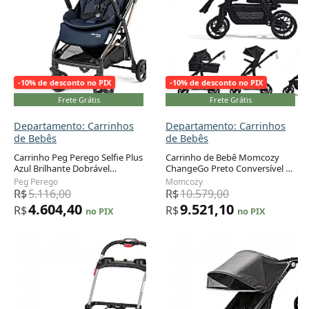
-10% de desconto no PIX
-10% de desconto no PIX
Frete Grátis
Frete Grátis
Departamento: Carrinhos
Departamento: Carrinhos
de Bebês
de Bebês
Carrinho Peg Perego Selfie Plus
Carrinho de Bebê Momcozy
Azul Brilhante Dobrável
ChangeGo Preto Conversível 3-
Adicionar ao carrinho
Adicionar ao carrinho
Automático até 21,8 kg
em-1 Sistema de Viagem 23
Peg Perego
Momcozy
Configurações
R$
5.116,00
R$
10.579,00
4.604,40
9.521,10
R$
R$
no PIX
no PIX