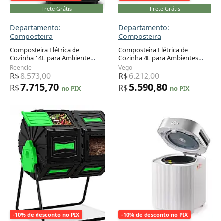
Frete Grátis
Frete Grátis
Departamento:
Departamento:
Composteira
Composteira
Composteira Elétrica de
Composteira Elétrica de
Cozinha 14L para Ambiente
Cozinha 4L para Ambientes
Adicionar ao carrinho
Adicionar ao carrinho
Interno com Tecnologia
Internos com 5 Modos,
Reencle
Vego
Whisper-Quiet e Decomposição
Inteligente Baseada em Peso e
R$
8.573,00
R$
6.212,00
Rápida, 110V, Reencle, Cinza
Aplicativo, 110V, Vego, Branca
7.715,70
5.590,80
R$
R$
no PIX
no PIX
-10% de desconto no PIX
-10% de desconto no PIX