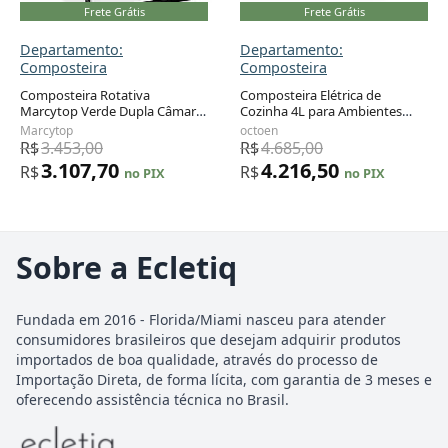
Frete Grátis
Frete Grátis
Departamento:
Departamento:
Composteira
Composteira
Composteira Rotativa
Composteira Elétrica de
Marcytop Verde Dupla Câmara
Cozinha 4L para Ambientes
170 L, Estrutura em Aço,
Internos e Externos com 3
Marcytop
octoen
Polipropileno Resistente – Uso
Modos, Higienizador de Luz
R$
3.453,00
R$
4.685,00
Externo
UV-C de Limpeza Automática
3.107,70
4.216,50
R$
R$
no PIX
no PIX
Sobre a Ecletiq
Fundada em 2016 - Florida/Miami nasceu para atender
consumidores brasileiros que desejam adquirir produtos
importados de boa qualidade, através do processo de
Importação Direta, de forma lícita, com garantia de 3 meses e
oferecendo assistência técnica no Brasil.