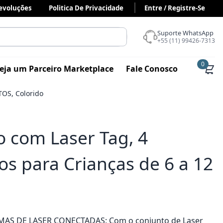
Devoluções
Politica De Privacidade
Entre / Registre-Se
Suporte WhatsApp
+55 (11) 99426-7313
0
eja um Parceiro Marketplace
Fale Conosco
TOS, Colorido
o com Laser Tag, 4
os para Crianças de 6 a 12
AS DE LASER CONECTADAS: Com o conjunto de Laser