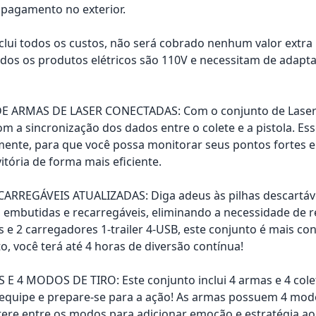
pagamento no exterior.
nclui todos os custos, não será cobrado nenhum valor extr
os os produtos elétricos são 110V e necessitam de adapta
 ARMAS DE LASER CONECTADAS: Com o conjunto de Laser T
m a sincronização dos dados entre o colete e a pistola. E
ente, para que você possa monitorar seus pontos fortes e 
itória de forma mais eficiente.
ARREGÁVEIS ATUALIZADAS: Diga adeus às pilhas descartávei
 embutidas e recarregáveis, eliminando a necessidade de 
s e 2 carregadores 1-trailer 4-USB, este conjunto é mais 
, você terá até 4 horas de diversão contínua!
E 4 MODOS DE TIRO: Este conjunto inclui 4 armas e 4 colet
a equipe e prepare-se para a ação! As armas possuem 4 m
ere entre os modos para adicionar emoção e estratégia ao j