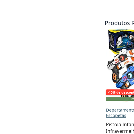
Produtos 
-10% de descon
Fre
Departamento:
Escopetas
Pistola Infa
Infravermel