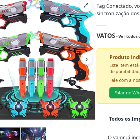
Tag Conectado, vo
sincronização dos 
VATOS
- Ver todos
›
Produto in
Este item est
disponibilidad
Fale com a no
Falar no W
Todos os Imp
O valor já in