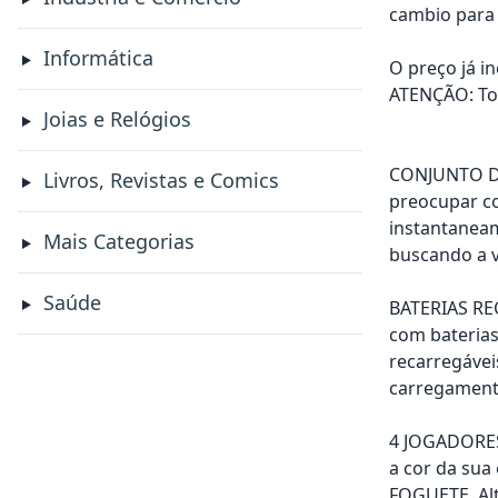
cambio para 
Informática
O preço já i
ATENÇÃO: Tod
Joias e Relógios
CONJUNTO DE
Livros, Revistas e Comics
preocupar co
instantaneam
Mais Categorias
buscando a v
Saúde
BATERIAS REC
com baterias
recarregávei
carregamento
4 JOGADORES 
a cor da su
FOGUETE. Alt