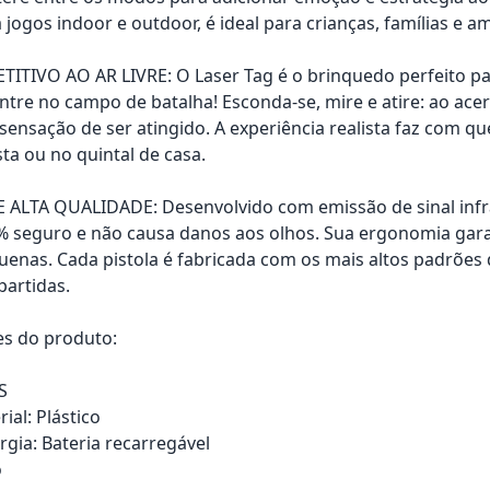
 jogos indoor e outdoor, é ideal para crianças, famílias e a
TIVO AO AR LIVRE: O Laser Tag é o brinquedo perfeito para 
ntre no campo de batalha! Esconda-se, mire e atire: ao acer
sensação de ser atingido. A experiência realista faz com 
sta ou no quintal de casa.
ALTA QUALIDADE: Desenvolvido com emissão de sinal infra
 seguro e não causa danos aos olhos. Sua ergonomia gar
uenas. Cada pistola é fabricada com os mais altos padrões 
partidas.
es do produto:
S
ial: Plástico
rgia: Bateria recarregável
o
rrinho
Adicionar ao carrinho
Adici