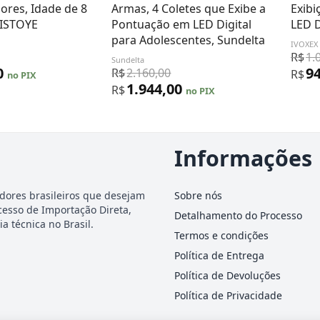
ores, Idade de 8
Armas, 4 Coletes que Exibe a
Exib
HISTOYE
Pontuação em LED Digital
LED D
para Adolescentes, Sundelta
IVOXEX
R$
1.
Sundelta
0
9
R$
2.160,00
R$
no PIX
1.944,00
R$
no PIX
Informações
dores brasileiros que desejam
Sobre nós
cesso de Importação Direta,
Detalhamento do Processo
a técnica no Brasil.
Termos e condições
Política de Entrega
Política de Devoluções
Política de Privacidade