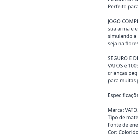
Perfeito para
JOGO COMPETI
sua arma e e
simulando a 
seja na flore
SEGURO E DE 
VATOS é 100%
crianças peq
para muitas 
Especificaçõ
Marca: VATO
Tipo de mater
Fonte de ene
Cor: Colorid
Adicionar ao ca