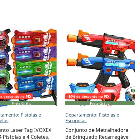
de desconto no PIX
-10% de desconto no PIX
Frete Grátis
Frete Grátis
tamento: Pistolas e
Departamento: Pistolas e
etas
Escopetas
nto Laser Tag IVOXEX
Conjunto de Metralhadora
 Pistolas e 4 Coletes,
de Brinquedo Recarregável