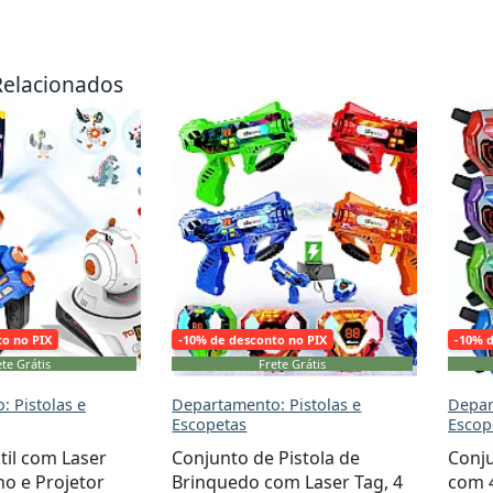
Relacionados
to no PIX
-10% de desconto no PIX
-10% 
te Grátis
Frete Grátis
 Pistolas e
Departamento: Pistolas e
Depar
Escopetas
Escop
ntil com Laser
Conjunto de Pistola de
Conju
ho e Projetor
Brinquedo com Laser Tag, 4
com 4