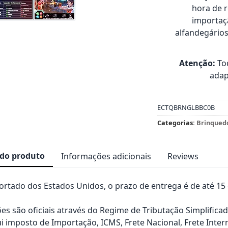
hora de 
importaçã
alfandegário
Atenção:
Tod
adap
ECTQBRNGLBBC0B
Categorias:
Brinqued
 do produto
Informações adicionais
Reviews
rtado dos Estados Unidos, o prazo de entrega é de até 15 d
es são oficiais através do Regime de Tributação Simplificad
ui imposto de Importação, ICMS, Frete Nacional, Frete Inter