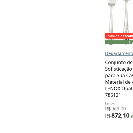
-10% de descon
Fre
Departamento
Conjunto de
Sofisticação
para Sua Ca
Material de 
LENOX Opal
785121
Lenox
R$
969,00
872,10
R$
n