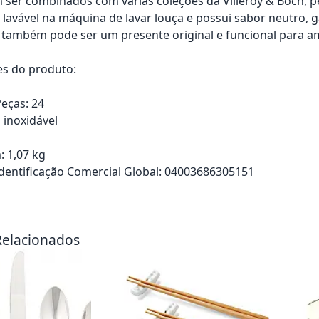
 ser combinados com várias coleções da Villeroy & Boch, 
 lavável na máquina de lavar louça e possui sabor neutro, 
e também pode ser um presente original e funcional para am
es do produto:
eças: 24
 inoxidável
o
: 1,07 kg
entificação Comercial Global: 04003686305151
rrinho
Adicionar ao carrinho
Adici
Relacionados