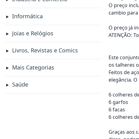
O preço incl
cambio para 
Informática
O preço já i
Joias e Relógios
ATENÇÃO: Tod
Livros, Revistas e Comics
Este conjunt
os talheres 
Mais Categorias
Feitos de aç
elegância. O
Saúde
6 colheres d
6 garfos
6 facas
6 colheres d
Graças aos c