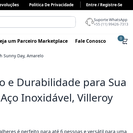
Devoluções
Politica De Privacidade
Entre / Registre-Se
Suporte WhatsApp
+55 (11) 99426-7313
0
eja um Parceiro Marketplace
Fale Conosco
och Sunny Day, Amarelo
ão e Durabilidade para Sua
ço Inoxidável, Villeroy
alheres é perfeito para até 6 pessoas e versátil para uma