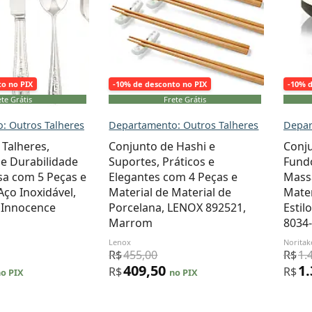
to no PIX
-10% de desconto no PIX
-10% 
te Grátis
Frete Grátis
: Outros Talheres
Departamento: Outros Talheres
Depar
 Talheres,
Conjunto de Hashi e
Conju
 e Durabilidade
Suportes, Práticos e
Fundo
sa com 5 Peças e
Elegantes com 4 Peças e
Mass
Aço Inoxidável,
Material de Material de
Mater
 Innocence
Porcelana, LENOX 892521,
Estil
Marrom
8034
Lenox
Noritak
R$
455,00
R$
1.
409,50
1
R$
R$
o PIX
no PIX