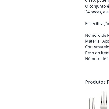
disso, podem
O conjunto é
24 peças, el
Especificaçõ
Número de P
Material: Aço
Cor: Amarel
Peso do Item
Número de Id
Adicionar ao ca
Produtos 