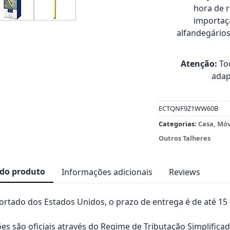
hora de 
importaçã
alfandegário
Atenção:
Tod
adap
ECTQNF9Z1WW60B
Categorias:
Casa, Mó
Outros Talheres
 do produto
Informações adicionais
Reviews
rtado dos Estados Unidos, o prazo de entrega é de até 15 d
es são oficiais através do Regime de Tributação Simplificad