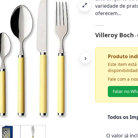
variedade de prato
oferecem...
Villeroy Boch
-
›
Produto in
Este item est
disponibilidad
Fale com a no
Falar no W
Todos os Imp
O valor já in