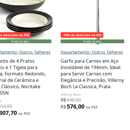
de desconto no PIX
-10% de desconto no PIX
Frete Grátis
Frete Grátis
tamento: Outros Talheres
Departamento: Outros Talheres
nto de 4 Pratos
Garfo para Carnes em Aço
s e 1 Tigela para
Inoxidável de 194mm, Ideal
a, Formato Redondo,
para Servir Carnes com
ial de Cerâmica e
Elegância e Precisão, Villeroy
o Clássico, Noritake
Boch La Classica, Prata
-05N
Villeroy Boch
R$
640,00
e
576,00
453,00
R$
no PIX
.307,70
no PIX